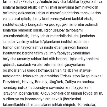
ta'minlash; -Faoliyat yo'nalishi bo'yicha takliflar tayyorlash va
ishlarni tashkil etish; -Ilmiy ishlar jarayonini ta'minlaydigan
bo'limlar, dekanatlar ishlarini muvofiqlashtirish, tashkil etish
va nazorat qilish; -Ilmiy konferensiyalarni tashkil etish,
institut uslubiy kengashi va pedagogik mahoratni oshirish
ishlariga rahbarlik qilish, ilg'or uslubiy tajribalarni
umumlashtirish; -Ilmiy ishlar materiallarini, shu jumladan,
jurnallar va ilmiy ishlar to'plamlarini institut xodimlari
tomonidan tayyorlash va nashr etish jarayoni hamda
institutning barcha ta'lim va ilmiy faoliyat yo'nalishlari
bo'yicha umumiy rahbarlikni olib borish; -Iqtidorli yoshlarni
qidirish, saralash va ular bilan ishlash jarayonlarini
boshqarish va ularga ko'maklashish, talaba va stajyor-
tadqiqotchi-izlanuvchilar orasidan O'zbekiston Respublikasi
Prezidenti, Navoiy, Beruniy, Ulug'bek, Zulfiya va boshqa
nomdagi nufuzli stipendiya sovrindorlarini tayyorlash
jarayonini boshqarish; -O'quv xonalaridan unumli foydalanish,
auditoriya va laboratoriyalarni texnik jihozlashni
takomillashtirish masalalarini ishlab chiqish; -Kafedralar,