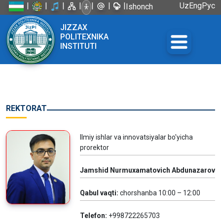
|
|
|
|
|
|
|
Uz
Eng
Рус
Ishonch
telefoni:
JIZZAX
+998 72
POLITEXNIKA
226-45-57
INSTITUTI
REKTORAT
Ilmiy ishlar va innovatsiyalar bo'yicha
prorektor
Jamshid Nurmuxamatovich Abdunazarov
Qabul vaqti:
chorshanba 10:00 – 12:00
Telefon:
+998722265703