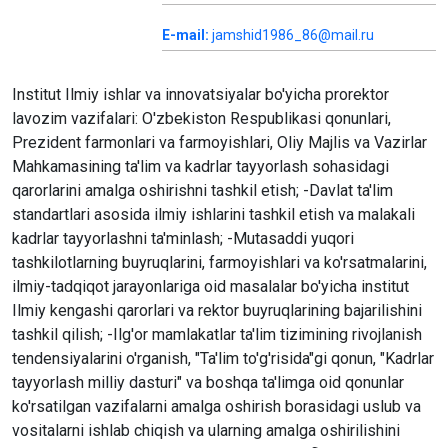
E-mail:
jamshid1986_86@mail.ru
Institut Ilmiy ishlar va innovatsiyalar bo'yicha prorektor
lavozim vazifalari: O'zbekiston Respublikasi qonunlari,
Prezident farmonlari va farmoyishlari, Oliy Majlis va Vazirlar
Mahkamasining ta'lim va kadrlar tayyorlash sohasidagi
qarorlarini amalga oshirishni tashkil etish; -Davlat ta'lim
standartlari asosida ilmiy ishlarini tashkil etish va malakali
kadrlar tayyorlashni ta'minlash; -Mutasaddi yuqori
tashkilotlarning buyruqlarini, farmoyishlari va ko'rsatmalarini,
ilmiy-tadqiqot jarayonlariga oid masalalar bo'yicha institut
Ilmiy kengashi qarorlari va rektor buyruqlarining bajarilishini
tashkil qilish; -Ilg'or mamlakatlar ta'lim tizimining rivojlanish
tendensiyalarini o'rganish, "Ta'lim to'g'risida"gi qonun, "Kadrlar
tayyorlash milliy dasturi" va boshqa ta'limga oid qonunlar
ko'rsatilgan vazifalarni amalga oshirish borasidagi uslub va
vositalarni ishlab chiqish va ularning amalga oshirilishini