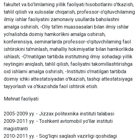
fakultet va bo'limlarning yillik faoliyati hisobotlarini o'tkazish,
tahlil qilish va xulosalar chiqarish, professor-o'qituvchilarning
ilmiy ishlar faoliyatini zamonaviy usullarda baholashni
amalga oshirish; -Oliy ta'lim muassasalari bilan ilmiy ishlar
yo'nalishda doimiy hamkorlikni amalga oshirish,
konferensiya, seminarlarda professor-o'qituvchilarning faol
ishtirokini ta'minlash, mahalliy hokimiyatlar bilan hamkorlikda
ishlash; -O'rnatilgan tartibda institutning ilmiy sohadagi yillik
reytingini aniqlash, tahlil qilish, faoliyatni takomillashtirishga
oid ishlarni amalga oshirish; -Institutni o'rnatilgan tartibda
doimiy ichki attestatsiyadan o'tkazish, tashqi attestatsiyaga
tayyorlash va o'tkazishda faol ishtirok etish.
Mehnat faoliyati
2005-2009 yy. - Jizzax politexnika instituti talabasi
2009-2011 yy. - Toshkent avtomobil yo'llar instituti
magistranti
2010-2011 yy. - Sog'liqni saqlash vazirligi qoshidagi