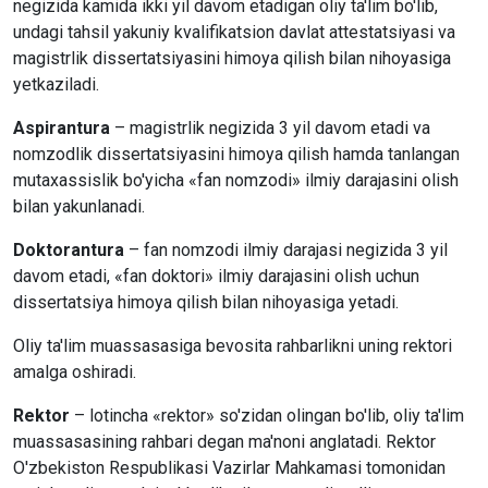
negizida kamida ikki yil davom etadigan oliy ta'lim bo'lib,
undagi tahsil yakuniy kvalifikatsion davlat attestatsiyasi va
magistrlik dissertatsiyasini himoya qilish bilan nihoyasiga
yetkaziladi.
Aspirantura
– magistrlik negizida 3 yil davom etadi va
nomzodlik dissertatsiyasini himoya qilish hamda tanlangan
mutaxassislik bo'yicha «fan nomzodi» ilmiy darajasini olish
bilan yakunlanadi.
Doktorantura
– fan nomzodi ilmiy darajasi negizida 3 yil
davom etadi, «fan doktori» ilmiy darajasini olish uchun
dissertatsiya himoya qilish bilan nihoyasiga yetadi.
Oliy ta'lim muassasasiga bevosita rahbarlikni uning rektori
amalga oshiradi.
Rektor
– lotincha «rektor» so'zidan olingan bo'lib, oliy ta'lim
muassasasining rahbari degan ma'noni anglatadi. Rektor
O'zbekiston Respublikasi Vazirlar Mahkamasi tomonidan