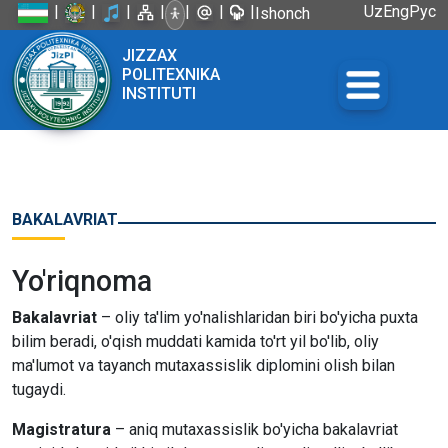
|
|
|
|
|
|
|
Uz
Eng
Рус
Ishonch
telefoni:
JIZZAX
+998 72
POLITEXNIKA
226-45-57
INSTITUTI
BAKALAVRIAT
Yo'riqnoma
Bakalavriat
– oliy ta'lim yo'nalishlaridan biri bo'yicha puxta
bilim beradi, o'qish muddati kamida to'rt yil bo'lib, oliy
ma'lumot va tayanch mutaxassislik diplomini olish bilan
tugaydi.
Magistratura
– aniq mutaxassislik bo'yicha bakalavriat