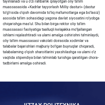
tayinlanadi va u o'zi rahbarlik qilayotgan oliy ta'lim
muassasasida «Kadrlar tayyorlash Milliy dasturi» (dastur
to'g'risida o'qish davomida to'liq ma'lumotlarga ega bo'lasiz)
asosida ta'lim sohasidagi yagona davlat siyosatini ro'yobga
chiqarishga mas'ul. Shu bilan birga rektor oliy ta'lim
muassasasi faoliyatiga taalluqli kelajakka mo'ljallangan
ishlarni rejalashtiradi va ularni amalga oshirishni ta'minlaydi,
oliy ta'lim muassasasi vakolati doirasida xodimlar va
talabalar bajarishlari majburiy bo'lgan buyruqlar chiqaradi,
talabalarning o'qish sharoitlarini yaxshilashga va ularni o'z
vaqtida stipendiya bilan ta'minlab turishga qaratilgan chora-
tadbirlarni amalga oshiradi.