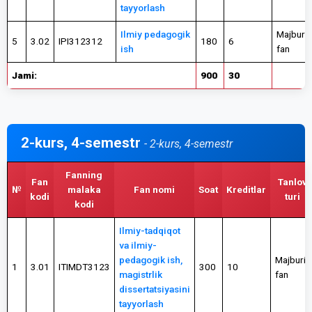
tayyorlash
Ilmiy pedagogik
Majburiy
5
3.02
IPI312312
180
6
ish
fan
Jami:
900
30
2-kurs, 4-semestr
- 2-kurs, 4-semestr
Fanning
Fan
Tanlov
№
malaka
Fan nomi
Soat
Kreditlar
kodi
turi
kodi
Ilmiy-tadqiqot
va ilmiy-
pedagogik ish,
Majburiy
1
3.01
ITIMDT3123
300
10
magistrlik
fan
dissertatsiyasini
tayyorlash