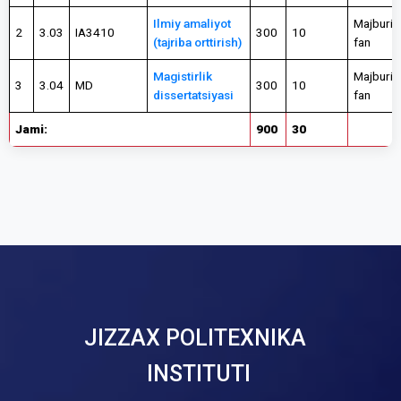
Ilmiy amaliyot
Majburiy
2
3.03
IA3410
300
10
(tajriba orttirish)
fan
Magistirlik
Majburiy
3
3.04
MD
300
10
dissertatsiyasi
fan
Jami:
900
30
JIZZAX POLITEXNIKA
INSTITUTI