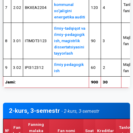
kommunal
Tanlo
7
2.02
BKXEA2204
120
4
xo‘jaligini
fani
energetika auditi
Ilmiy-tadqiqot va
ilmiy-pedagogik
Majbu
8
3.01
ITIMDT3123
ish, magistrlik
90
3
fan
dissertatsiyasini
tayyorlash
Ilmiy pedagogik
Majbu
9
3.02
IPI312312
60
2
ish
fan
Jami:
900
30
2-kurs, 3-semestr
- 2-kurs, 3-semestr
Fanning
Fan
Tanlov
№
malaka
Fan nomi
Soat
Kreditlar