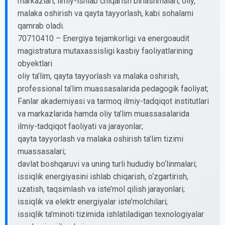
markazlari; ilmiy-ishlab chiqarish birlashmalari; oliy,
malaka oshirish va qayta tayyorlash, kabi sohalarni
qamrab oladi.
70710410 – Energiya tejamkorligi va energoaudit
magistratura mutaxassisligi kasbiy faoliyatlarining
obyektlari
oliy ta’lim, qayta tayyorlash va malaka oshirish,
professional ta’lim muassasalarida pedagogik faoliyat;
Fanlar akademiyasi va tarmoq ilmiy-tadqiqot institutlari
va markazlarida hamda oliy ta’lim muassasalarida
ilmiy-tadqiqot faoliyati va jarayonlar;
qayta tayyorlash va malaka oshirish ta’lim tizimi
muassasalari;
davlat boshqaruvi va uning turli hududiy bo‘linmalari;
issiqlik energiyasini ishlab chiqarish, o‘zgartirish,
uzatish, taqsimlash va iste’mol qilish jarayonlari;
issiqlik va elektr energiyalar iste’molchilari;
issiqlik ta’minoti tizimida ishlatiladigan texnologiyalar