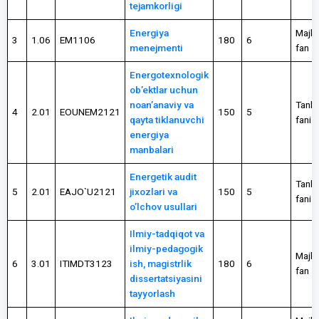
tejamkorligi
Energiya
Majbu
3
1.06
EM1106
180
6
menejmenti
fan
Energotexnologik
ob’ektlar uchun
noan’anaviy va
Tanlo
4
2.01
EOUNEM2121
150
5
qayta tiklanuvchi
fani
energiya
manbalari
Energetik audit
Tanlo
5
2.01
EAJO`U2121
jixozlari va
150
5
fani
o’lchov usullari
Ilmiy-tadqiqot va
ilmiy-pedagogik
Majbu
6
3.01
ITIMDT3123
ish, magistrlik
180
6
fan
dissertatsiyasini
tayyorlash