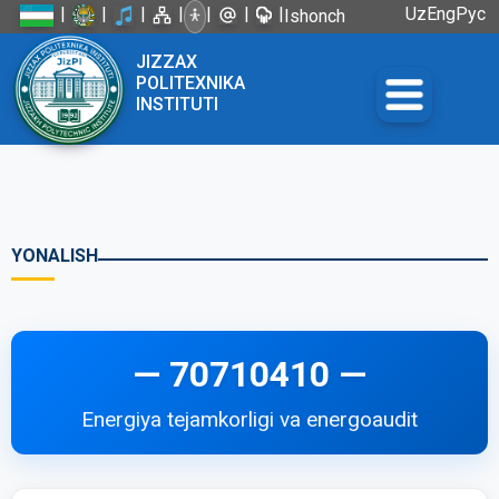
|
|
|
|
|
|
|
Uz
Eng
Рус
Ishonch
telefoni:
JIZZAX
+998 72
POLITEXNIKA
226-45-57
INSTITUTI
YONALISH
— 70710410 —
Energiya tejamkorligi va energoaudit