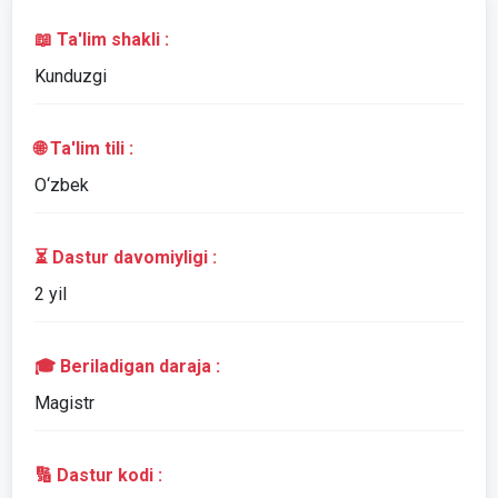
📖 Ta'lim shakli :
Kunduzgi
🌐 Ta'lim tili :
O‘zbek
⏳ Dastur davomiyligi :
2 yil
🎓 Beriladigan daraja :
Magistr
🔢 Dastur kodi :