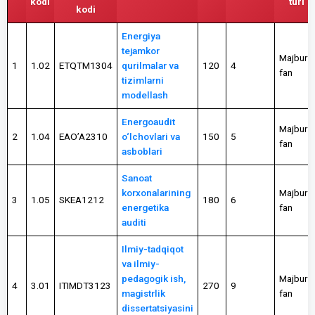
kodi
turi
kodi
Energiya
tejamkor
Majburiy
1
1.02
ETQTM1304
qurilmalar va
120
4
fan
tizimlarni
modellash
Energoaudit
Majburiy
2
1.04
EAO’A2310
o‘lchovlari va
150
5
fan
asboblari
Sanoat
korxonalarining
Majburiy
3
1.05
SKEA1212
180
6
energetika
fan
auditi
Ilmiy-tadqiqot
va ilmiy-
pedagogik ish,
Majburiy
4
3.01
ITIMDT3123
270
9
magistrlik
fan
dissertatsiyasini