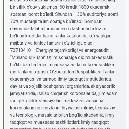
bir yillik o‘quv yuklamasi 60 kredit 1800 akademik
soatdan iborat bo‘ladi. Shundan – 30% auditoriya soati,
70% mustaqil ta’lim soatiga bo‘linadi. Semestr
davomida talaba tomonidan o‘zlashtirilishi lozim
bo‘lgan kreditlar hajmi fanlar katalogida ko‘rsatilgan
majburiy va tanlov fanlarini o‘z ichiga oladi.
70710410 – Energiya tejamkorligi va energoaudit –
“Muhandislik ishi” ta’lim sohasiga oid mutaxassislik
bo‘lib, barcha ta’lim muassasalarida mutaxassislikka
oid fanlarni o‘qitish, O‘zbekiston Respublikasi Fanlar
akademiyasi va tarmoq ilmiy tadqiqot institutlarida,
davlat va xo‘jalik boshqaruvi organlarida, aksiyadorlik
jamiyatlarida, ishlab chiqarish korxonalarida, jumladan:
issiqlik elektr stansiyalari, markazlari va sanoat
korxonalarining jihozlarini loyihalash, ilmiy, texnikaviy
va texnologik masalalar bilan bog‘liq akademik, ilmiy-
tadqiqot va muassasa tashkilotlari; ilmiy-tadqiqot