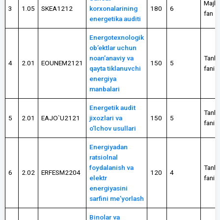
Majbu
3
1.05
SKEA1212
korxonalarining
180
6
fan
energetika auditi
Energotexnologik
ob’ektlar uchun
noan’anaviy va
Tanlo
4
2.01
EOUNEM2121
150
5
qayta tiklanuvchi
fani
energiya
manbalari
Energetik audit
Tanlo
5
2.01
EAJO`U2121
jixozlari va
150
5
fani
o’lchov usullari
Energiyadan
ratsiolnal
foydalanish va
Tanlo
6
2.02
ERFESM2204
120
4
elektr
fani
energiyasini
sarfini me’yorlash
Binolar va