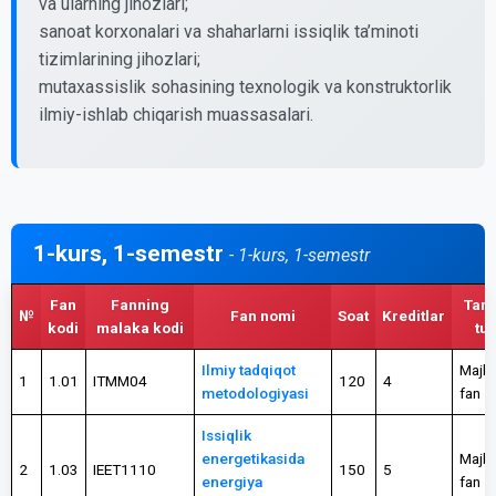
va ularning jihozlari;
sanoat korxonalari va shaharlarni issiqlik ta’minoti
tizimlarining jihozlari;
mutaxassislik sohasining texnologik va konstruktorlik
ilmiy-ishlab chiqarish muassasalari.
1-kurs, 1-semestr
- 1-kurs, 1-semestr
Fan
Fanning
Tanl
№
Fan nomi
Soat
Kreditlar
kodi
malaka kodi
tur
Ilmiy tadqiqot
Majbu
1
1.01
ITMM04
120
4
metodologiyasi
fan
Issiqlik
energetikasida
Majbu
2
1.03
IEET1110
150
5
energiya
fan