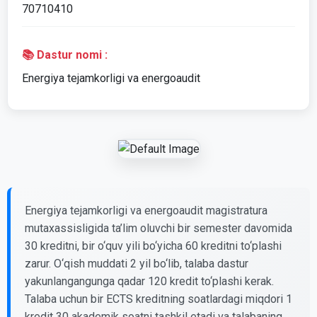
70710410
📚 Dastur nomi :
Energiya tejamkorligi va energoaudit
Energiya tejamkorligi va energoaudit magistratura
mutaxassisligida ta’lim oluvchi bir semester davomida
30 kreditni, bir o‘quv yili bo‘yicha 60 kreditni to‘plashi
zarur. O‘qish muddati 2 yil bo‘lib, talaba dastur
yakunlangangunga qadar 120 kredit to‘plashi kerak.
Talaba uchun bir ECTS kreditning soatlardagi miqdori 1
kredit 30 akademik soatni tashkil etadi va talabaning