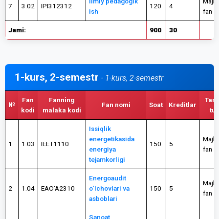
Ilmiy pedagogik
Majbu
7
3.02
IPI312312
120
4
ish
fan
Jami:
900
30
1-kurs, 2-semestr
- 1-kurs, 2-semestr
Fan
Fanning
Tanl
№
Fan nomi
Soat
Kreditlar
kodi
malaka kodi
tur
Issiqlik
energetikasida
Majbu
1
1.03
IEET1110
150
5
energiya
fan
tejamkorligi
Energoaudit
Majbu
2
1.04
EAO’A2310
o‘lchovlari va
150
5
fan
asboblari
Sanoat