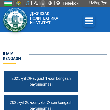
|
|
|
|
|
|
|
Uz
Eng
Рус
Телефон
доверия:
ДЖИЗЗАК
+998 72
ПОЛИТЕХНИКА
226-45-57
ИНСТИТУТ
ILMIY
KENGASH
2025-yil 29-avgust 1-son kengash
bayonnomasi
2025-yil 26-sentyabr 2-son kengash
bayonnomasi