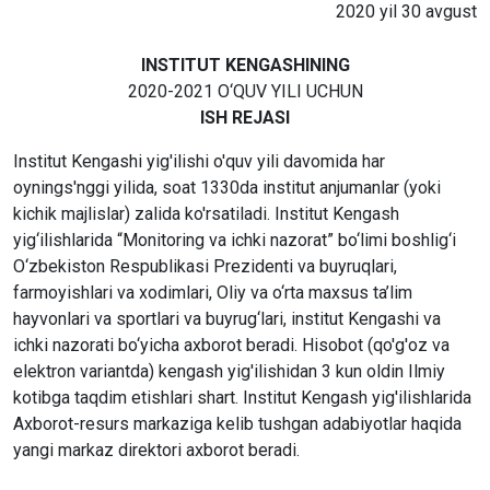
2020 yil 30 avgust
INSTITUT KENGASHINING
2020-2021 O‘QUV YILI UCHUN
ISH REJASI
Institut Kengashi yig'ilishi o'quv yili davomida har
oynings'nggi yilida, soat 1330da institut anjumanlar (yoki
kichik majlislar) zalida ko'rsatiladi. Institut Kengash
yig‘ilishlarida “Monitoring va ichki nazorat” bo‘limi boshlig‘i
O‘zbekiston Respublikasi Prezidenti va buyruqlari,
farmoyishlari va xodimlari, Oliy va o‘rta maxsus ta’lim
hayvonlari va sportlari va buyrug‘lari, institut Kengashi va
ichki nazorati bo‘yicha axborot beradi. Hisobot (qo'g'oz va
elektron variantda) kengash yig'ilishidan 3 kun oldin Ilmiy
kotibga taqdim etishlari shart. Institut Kengash yig'ilishlarida
Axborot-resurs markaziga kelib tushgan adabiyotlar haqida
yangi markaz direktori axborot beradi.