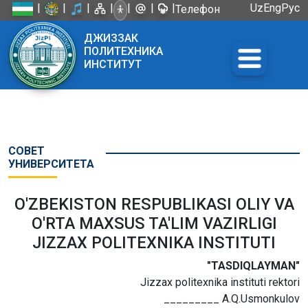
|
|
|
|
|
|
|
Uz
Eng
Рус
Телефон
доверия:
ДЖИЗЗАК
+998 72
ПОЛИТЕХНИКА
226-45-57
ИНСТИТУТ
СОВЕТ
УНИВЕРСИТЕТА
O'ZBEKISTON RESPUBLIKASI OLIY VA
O'RTA MAXSUS TA'LIM VAZIRLIGI
JIZZAX POLITEXNIKA INSTITUTI
"TASDIQLAYMAN"
Jizzax politexnika instituti rektori
_________ A.Q.Usmonkulov