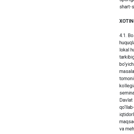
shart-s
XOTIN
4.1. Bo
huquql
lokal h
tarkibi
bo‘yich
masalal
tomonid
kollegi
seminar
Davlat 
qo‘llab
iqtidor
maqsadi
va mehn