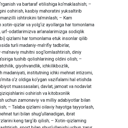
rganish va bartaraf etilishiga ko‘maklashish; –
gini oshirish, kasbiy mahoratini yuksaltirib
manzilli ishtirokini ta’minlash; – Kam
 xotin-qizlar va yolg‘iz ayollarga har tomonlama
z, urf-odatlarimizva an’analarimizga sodiqlik
i) qizlarni har tomonlama etuk insonlar qilib
sida turli madaniy-ma’rifiy tadbirlar,
y-ma’naviy muhitni sog‘lomlashtirish, diniy
iriga tushib qolishlarining oldini olish; –
chilik, giyohvandlik, ichkilikbozlik,
sh madaniyati, institutning ichki mehnat intizomi,
o‘mita o‘z oldiga ko‘ygan vazifalarni hal etishda
tibbiyot muassasalari, davlat, jamoat va nodavlat
qiziqishlarini oshirish va kitobxonlik
nish uchun zamonaviy va milliy adabiyotlar bilan
sh; – Talaba qizlarni oilaviy hayotga tayyorlash,
 mehnat turi bilan shug‘ullanadigan, ibrat
larini keng targ‘ib qilish; – Xotin-qizlarning
lashtirish, sport bilan shug‘ullanishi uchun zarur