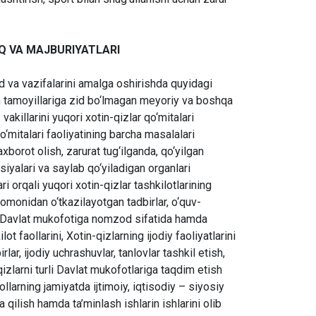
Q VA MAJBURIYATLARI
ad va vazifalarini amalga oshirishda quyidagi
m tamoyillariga zid bo‘lmagan meyoriy va boshqa
vakillarini yuqori xotin-qizlar qo‘mitalari
qo‘mitalari faoliyatining barcha masalalari
axborot olish, zarurat tug‘ilganda, qo‘yilgan
siyalari va saylab qo‘yiladigan organlari
ari orqali yuqori xotin-qizlar tashkilotlarining
 tomonidan o‘tkazilayotgan tadbirlar, o‘quv-
dagi Davlat mukofotiga nomzod sifatida hamda
t faollarini, Xotin-qizlarning ijodiy faoliyatlarini
lar, ijodiy uchrashuvlar, tanlovlar tashkil etish,
-qizlarni turli Davlat mukofotlariga taqdim etish
llarning jamiyatda ijtimoiy, iqtisodiy – siyosiy
 qilish hamda ta’minlash ishlarin ishlarini olib