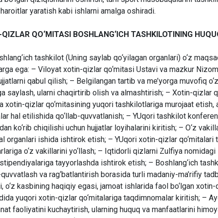
haroitlar yaratish kabi ishlarni amalga oshiradi.
-QIZLAR QO‘MITASI BOSHLANG‘ICH TASHKILOTINING HUQU
shlang‘ich tashkilot (Uning saylab qo‘yilagan organlari) o‘z maqs
arga ega: – Viloyat xotin-qizlar qo‘mitasi Ustavi va mazkur Nizo
ujjatlarni qabul qilish; – Belgilangan tartib va me’yorga muvofiq o‘z 
ga saylash, ularni chaqirtirib olish va almashtirish; – Xotin-qizlar 
a xotin-qizlar qo‘mitasining yuqori tashkilotlariga murojaat etish, 
ar hal etilishida qo‘llab-quvvatlanish; – YUqori tashkilot konferen
an ko‘rib chiqilishi uchun hujjatlar loyihalarini kiritish; – O‘z vakill
al organlari ishida ishtirok etish; – YUqori xotin-qizlar qo‘mitalari
lariga o‘z vakillarini yo‘llash; – Iqtidorli qizlarni Zulfiya nomi
stipendiyalariga tayyorlashda ishtirok etish; – Boshlang‘ich tashkilo
-quvvatlash va rag‘batlantirish borasida turli madaniy-ma’rifiy tadbir
li, o‘z kasbining haqiqiy egasi, jamoat ishlarida faol bo‘lgan xotin
da yuqori xotin-qizlar qo‘mitalariga taqdimnomalar kiritish; – Ayo
at faoliyatini kuchaytirish, ularning huquq va manfaatlarini himoya