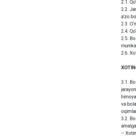
2.1. Qo
2.2. Ja
a’zo bo
2.3. O‘
2.4. Qo
2.5. Bo
mumkin
2.6. Xo
XOTIN
3.1. Bo
jarayon
himoya 
va bola
oqimlar
3.2. Bo
amalga
– Xotin