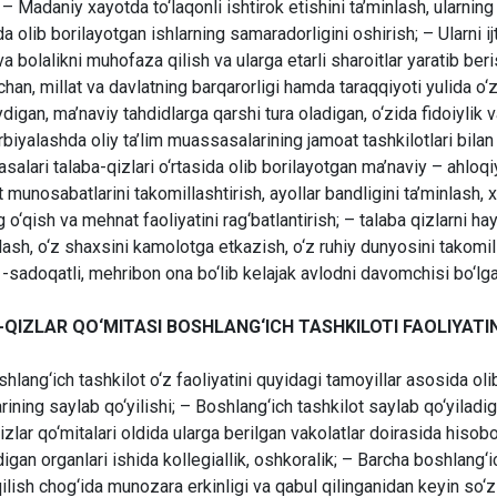
 – Madaniy xayotda to‘laqonli ishtirok etishini ta’minlash, ularning
a olib borilayotgan ishlarning samaradorligini oshirish; – Ularni i
va bolalikni muhofaza qilish va ularga etarli sharoitlar yaratib be
han, millat va davlatning barqarorligi hamda taraqqiyoti yulida o‘z
ydigan, ma’naviy tahdidlarga qarshi tura oladigan, o‘zida fidoiylik
arbiyalashda oliy ta’lim muassasalarining jamoat tashkilotlari bilan
alari talaba-qizlari o‘rtasida olib borilayotgan ma’naviy – ahloqiy
munosabatlarini takomillashtirish, ayollar bandligini ta’minlash, xo
g o‘qish va mehnat faoliyatini rag‘batlantirish; – talaba qizlarni hay
lash, o‘z shaxsini kamolotga etkazish, o‘z ruhiy dunyosini takomil
 -sadoqatli, mehribon ona bo‘lib kelajak avlodni davomchisi bo‘lgan
-QIZLAR QO‘MITASI BOSHLANG‘ICH TASHKILOTI FAOLIYATI
shlang‘ich tashkilot o‘z faoliyatini quyidagi tamoyillar asosida ol
rining saylab qo‘yilishi; – Boshlang‘ich tashkilot saylab qo‘yiladig
izlar qo‘mitalari oldida ularga berilgan vakolatlar doirasida hisob
digan organlari ishida kollegiallik, oshkoralik; – Barcha boshlang‘i
ilish chog‘ida munozara erkinligi va qabul qilinganidan keyin so‘zsi