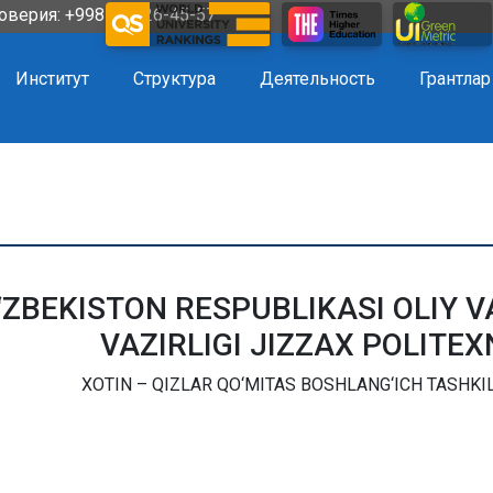
оверия: +998 72 226-45-57
Институт
Структура
Деятельность
Грантлар
‘ZBEKISTON RESPUBLIKASI OLIY V
VAZIRLIGI JIZZAX POLITEX
XOTIN – QIZLAR QO‘MITAS BOSHLANG‘ICH TASHKILO