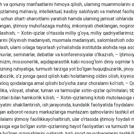
h va qonuniy manfaatlarini himoya qilish, ularning muammolarini o‘
izlarning ma’naviy, intellektual, kasbiy salohiyati va mehnat faolli
 uchun shart-sharoitlarni yaratish hamda ularning jamoat ishlarida 
angan, ijtimoiy muhofazaga muhtoj, imkoniyati cheklangan, nogiron
ashish; – Xotin-qizlar o‘rtasida milliy g‘oya, milliy qadriyatlarimi
arini (Kiyinish madaniyati, muomala madaniyati, salomlashish odob
lash, ularni oilaga tayorlash yo‘nalishida institutda alohida reja aso
uvlar, seminarlar, debatlar va konferensiyalar o‘tkazish; – Ijtimoi
izm, missionerlik, aqidaparastlik kabi nosog‘lom diniy oqimlar ta’s
zning ruhiyatiga, turmush tarziga yot bo‘lgan huquqbuzarlik, jinoyat
bozlik, o‘z joniga qasd qilish kabi holatlarning oldini olish, kiyini
loq qoidalariga amal qilishi bo‘yicha zarur choralarni ko‘rish; – Q
ika, viloyat, shahar, tuman va tarmoqlar xotin-qizlar qo‘mitalari, 
otlari bilan hamkorlik kilish; – Xotin-qizlarning kitob mutolaasiga 
atini shakllantirish, ish jarayonida, kundalik faoliyatida foydala
gan axborot-resurs markazlariga muntazam qatnovlarini tashkil eti
lalarni ijtimoiy faollikkayo‘naltirish, ular o‘rtasida ijtimoiy foydali
iga ega bo‘lgan xotin-qizlarning hayot faoliyatlari va turmush tarz
 bo‘lgan qiziqishlarini oshirish, turli sport musobaqalarini tashkil