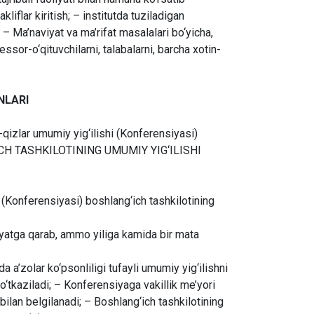
liflar kiritish; – institutda tuziladigan
; – Ma’naviyat va ma’rifat masalalari bo‘yicha,
essor-o‘qituvchilarni, talabalarni, barcha xotin-
NLARI
-qizlar umumiy yig‘ilishi (Konferensiyasi)
‘ICH TASHKILOTINING UMUMIY YIG‘ILISHI
i (Konferensiyasi) boshlang‘ich tashkilotining
riyatga qarab, ammo yiliga kamida bir mata
a a’zolar ko‘psonliligi tufayli umumiy yig‘ilishni
o‘tkaziladi; – Konferensiyaga vakillik me’yori
bilan belgilanadi; – Boshlang‘ich tashkilotining