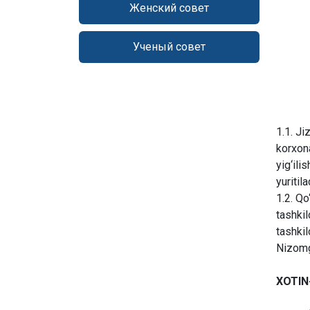
Женский совет
Ученый совет
1.1. Ji
korxona
yig‘ili
yuritila
1.2. Qo
tashkil
tashkil
Nizomg
XOTIN