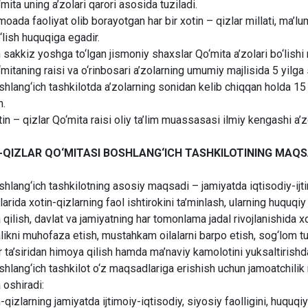
‘mita uning a’zolari qarori asosida tuziladi.
moada faoliyat olib borayotgan har bir xotin – qizlar millati, ma’lu
‘lish huquqiga egadir.
n sakkiz yoshga to‘lgan jismoniy shaxslar Qo‘mita a’zolari bo‘lish
‘mitaning raisi va o‘rinbosari a’zolarning umumiy majlisida 5 yilga
shlang‘ich tashkilotda a’zolarning sonidan kelib chiqqan holda 1
.
tin – qizlar Qo‘mita raisi oliy ta’lim muassasasi ilmiy kengashi a’
-QIZLAR QO‘MITASI BOSHLANG‘ICH TASHKILOTINING MAQS
shlang‘ich tashkilotning asosiy maqsadi – jamiyatda iqtisodiy-ijti
larida xotin-qizlarning faol ishtirokini ta’minlash, ularning huquqi
qilish, davlat va jamiyatning har tomonlama jadal rivojlanishida xot
likni muhofaza etish, mustahkam oilalarni barpo etish, sog‘lom turmu
 ta’siridan himoya qilish hamda ma’naviy kamolotini yuksaltirishda
shlang‘ich tashkilot o‘z maqsadlariga erishish uchun jamoatchilik n
 oshiradi:
-qizlarning jamiyatda ijtimoiy-iqtisodiy, siyosiy faolligini, huquqi