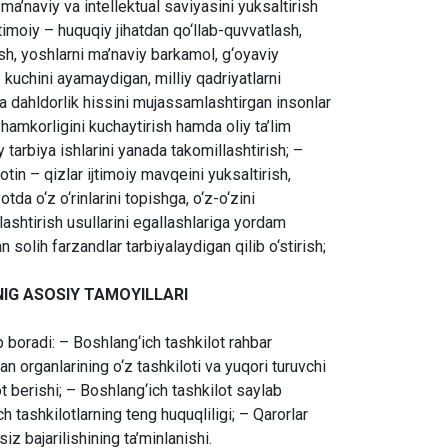
 ma’naviy va intellektual saviyasini yuksaltirish
jtimoiy – huquqiy jihatdan qo‘llab-quvvatlash,
rish, yoshlarni ma’naviy barkamol, g‘oyaviy
 kuchini ayamaydigan, milliy qadriyatlarni
 va dahldorlik hissini mujassamlashtirgan insonlar
 hamkorligini kuchaytirish hamda oliy ta’lim
 tarbiya ishlarini yanada takomillashtirish; –
tin – qizlar ijtimoiy mavqeini yuksaltirish,
otda o‘z o‘rinlarini topishga, o‘z-o‘zini
lashtirish usullarini egallashlariga yordam
 solih farzandlar tarbiyalaydigan qilib o‘stirish;
NIG ASOSIY TAMOYILLARI
ib boradi: – Boshlang‘ich tashkilot rahbar
an organlarining o‘z tashkiloti va yuqori turuvchi
ot berishi; – Boshlang‘ich tashkilot saylab
ch tashkilotlarning teng huquqliligi; – Qarorlar
z bajarilishining ta’minlanishi.