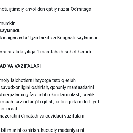
moti, ijtimoiy ahvolidan qat’iy nazar Qo‘mitaga
i mumkin.
 saylanadi.
5 kishigacha bo‘lgan tarkibda Kengash saylanishi
zosi sifatida yiliga 1 marotaba hisobot beradi.
AD VA VAZIFALARI
moiy islohotlarni hayotga tatbiq etish
y savodxonligini oshirish, qonuniy manfaatlarini
in-qizlarning faol ishtirokini ta’minlash, onalik
sh tarzini targ‘ib qilish, xotin-qizlarni turli yot
n iborat.
azoratini o‘rnatadi va quyidagi vazifalarni
y bilimlarini oshirish, huquqiy madaniyatini