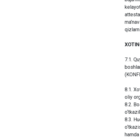
kelayot
attesta
ma’navi
qizlarn
XOTIN
7.1. Qu
boshla
(KONF
8.1. Xo
oliy or
8.2. Bo
o‘tkazil
8.3. Hu
o‘tkazi
hamda d