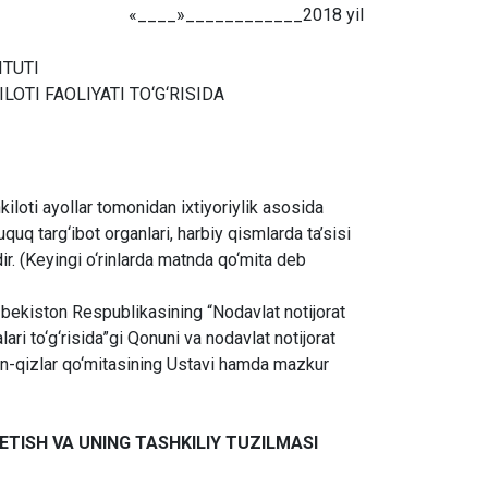
«____»____________2018 yil
ITUTI
LOTI FAOLIYATI TO‘G‘RISIDA
hkiloti ayollar tomonidan ixtiyoriylik asosida
quq targ‘ibot organlari, harbiy qismlarda ta’sisi
tdir. (Keyingi o‘rinlarda matnda qo‘mita deb
‘zbekiston Respublikasining “Nodavlat notijorat
ari to‘g‘risida”gi Qonuni va nodavlat notijorat
tin-qizlar qo‘mitasining Ustavi hamda mazkur
ETISH VA UNING TASHKILIY TUZILMASI