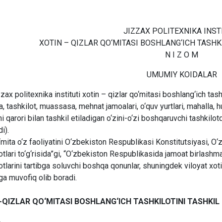
JIZZAX POLITEXNIKA INST
XOTIN – QIZLAR QO‘MITASI BOSHLANG‘ICH TASHKI
N I Z O M
UMUMIY KOIDALAR
zzax politexnika instituti xotin – qizlar qo‘mitasi boshlang‘ich tas
, tashkilot, muassasa, mehnat jamoalari, o‘quv yurtlari, mahalla, hu
shi qarori bilan tashkil etiladigan o‘zini-o‘zi boshqaruvchi tashkilo
di).
‘mita o‘z faoliyatini O‘zbekiston Respublikasi Konstitutsiyasi, O
otlari to‘g‘risida”gi, “O‘zbekiston Respublikasida jamoat birlashmal
otlarini tartibga soluvchi boshqa qonunlar, shuningdek viloyat xo
a muvofiq olib boradi.
-QIZLAR QO‘MITASI BOSHLANG‘ICH TASHKILOTINI TASHKIL 