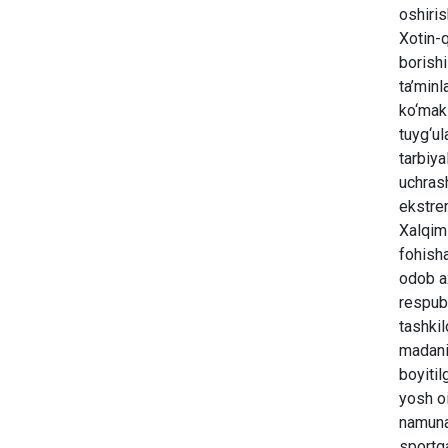
oshiris
Xotin-q
borishi
ta’minl
ko‘makl
tuyg‘ul
tarbiya
uchrash
ekstrem
Xalqimi
fohisha
odob ax
respubl
tashkil
madaniy
boyitil
yosh oi
namunas
sportga