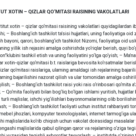
TUT XOTIN – QIZLAR QO‘MITASI RAISINING VAKOLATLARI
stitut xotin – qizlar qo‘mitasi raisining vakolatlari quyidagilardan 
ishi; – Boshlang‘ich tashkilot ta’sisi hujjatlari, uning faoliyatiga oi
ish bayoni, qarori, boshlang‘ich tashkilot Nizomi, faoliyatga oid us
ning yillik ish rejasini amalga oshirishda yo‘riqlar berish, quyi bo‘g
jon”klubini tashkil etish va uning faoliyatini yo‘lga qo‘yish; – Ma’nav
r xotin-qizlar qo‘mitasi b.t. raislariga bevosita ko‘rsatmalar berish
izlar qo‘mitasi raislariga, ularning amaldagi ish rejalarining bajaril
arning bajarilishini nazorat qilish va ular tomonidan amalga oshir
ilish; – Boshlang‘ich tashkilot raisi yoki rais o‘rinbosari qo‘mita a’
; – Qo‘mita faoliyati bilan bog‘liq bo‘lgan ishlarni yuritish, hujjatlar
 turli majlislar, ishchi yig‘ilishlari bayonnomalarining olib borilishi
ash; – Boshlang‘ich tashkilot faoliyati uchun institut rahbariyati t
mebel jihozlari, kompyuter texnologiyalari, internet tarmog‘iga ulan
i majlislarida ko‘rib chiqish uchun vakolat doirasidagi masalalar yuz
engashi majlislarida qabul qilingan qaror va rejalarning o‘ziga tegi
ishi yuzasidan tegishli axborotlar tayyorlash; – institutda o‘zining t