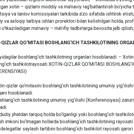
gan xotin – qizlarni moddiy va ma’naviy rag‘batlantirish bo‘yicha tak
tsiya va tanlov komissiyalari tarkibida a’zo sifatida ishtirok etish
y va axloqiy tarbiya ishlari prorektori bilan kelishilgan holda, prof
i o‘tkaziladigan ma’naviy – ma’rifiy tadbirlarga bevosita jalb qilish;
-QIZLAR QO‘MITASI BOSHLANG‘ICH TASHKILOTINING ORGA
yidagilar boshlang‘ich tashkilotning organlari hisoblanadi: – Xotin
ng‘ich tashkilotrayosati XOTIN-QIZLAR QO‘MITASI BOSHLANG
ERENSIYASI)
tin-qizlar qo‘mitasini boshlang‘ich tashkilotining umumiy yig‘ilish
gani hisoblanadi.
shlang‘ich tashkilotining umumiy yig‘ilishi (Konferensiyasi) zaru
adi.
dudiy jihatdan tarqoq holda bo‘lganligi yoki boshlang‘ich tashkilotd
sh imkoni bo‘lmagan hollarda boshlang‘ich tashkilotining rayosati 
elegatlar saylash tartibini boshlang‘ich tashkilot rayosati qarori 