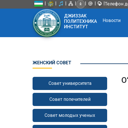
|
|
|
|
|
|
|
Телефон д
ДЖИЗЗАК
Новости
ПОЛИТЕХНИКА
ИНСТИТУТ
ЖЕНСКИЙ СОВЕТ
O
Совет университета
Совет попечителей
Совет молодых ученых