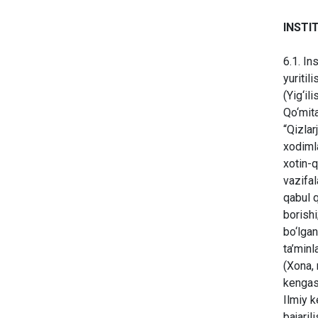
INSTI
6.1. In
yuritil
(Yig‘il
Qo‘mita
“Qizlar
xodimla
xotin-q
vazifal
qabul q
borishi
bo‘lgan
ta’minl
(Xona, 
kengash
Ilmiy k
bajaril