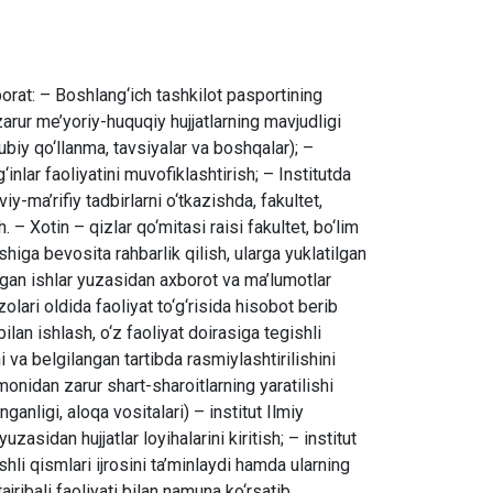
iborat: – Boshlang‘ich tashkilot pasportining
d zarur me’yoriy-huquqiy hujjatlarning mavjudligi
lubiy qo‘llanma, tavsiyalar va boshqalar); –
‘inlar faoliyatini muvofiklashtirish; – Institutda
iy-ma’rifiy tadbirlarni o‘tkazishda, fakultet,
. – Xotin – qizlar qo‘mitasi raisi fakultet, bo‘lim
ishiga bevosita rahbarlik qilish, ularga yuklatilgan
ilgan ishlar yuzasidan axborot va ma’lumotlar
zolari oldida faoliyat to‘g‘risida hisobot berib
 bilan ishlash, o‘z faoliyat doirasiga tegishli
ni va belgilangan tartibda rasmiylashtirilishini
omonidan zarur shart-sharoitlarning yaratilishi
ganligi, aloqa vositalari) – institut Ilmiy
asidan hujjatlar loyihalarini kiritish; – institut
shli qismlari ijrosini ta’minlaydi hamda ularning
ajribali faoliyati bilan namuna ko‘rsatib