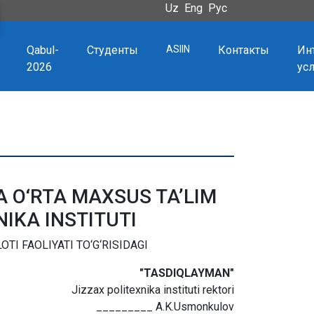
Uz
Eng
Рус
Qabul-
Студенты
ASIIN
Контакты
Ин
2026
ус
A O‘RTA MAXSUS TA’LIM
NIKA INSTITUTI
TI FAOLIYATI TO‘G‘RISIDAGI
"TASDIQLAYMAN"
Jizzax politexnika instituti rektori
_________ A.K.Usmonkulov