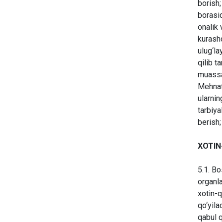
borish;
borasid
onalik 
kurashc
ulug‘la
qilib t
muassas
Mehnat 
ularnin
tarbiya
berish;
XOTIN
5.1. Bo
organla
xotin-q
qo‘yila
qabul q