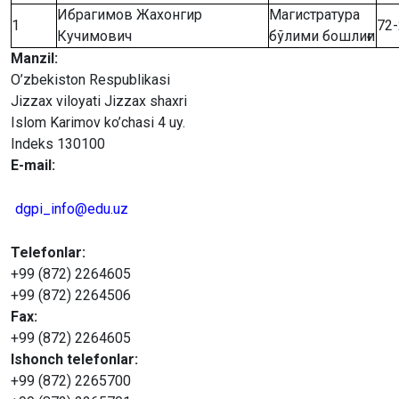
Ибрагимов Жахонгир
Магистратура
1
72-
Кучимович
бўлими бошлиғи
Manzil:
O’zbekiston Respublikasi
Jizzax viloyati Jizzax shaxri
Islom Karimov ko’chasi 4 uy.
Indeks 130100
E-mail:
dgpi_info@edu.uz
Telefonlar:
+99 (872) 2264605
+99 (872) 2264506
Fax:
+99 (872) 2264605
Ishonch telefonlar:
+99 (872) 2265700