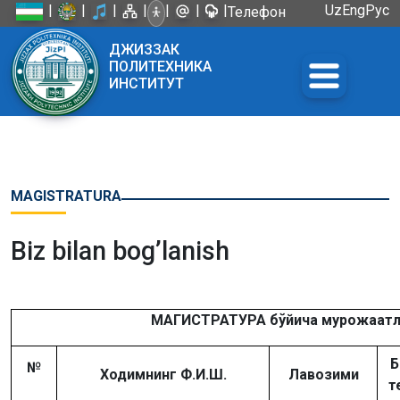
|
|
|
|
|
|
|
Uz
Eng
Рус
Телефон
доверия:
ДЖИЗЗАК
+998 72
ПОЛИТЕХНИКА
226-45-57
ИНСТИТУТ
MAGISTRATURA
Biz bilan bog’lanish
МАГИСТРАТУРА бўйича
мурожаатл
Б
№
Ходимнинг Ф.И.Ш.
Лавозими
т