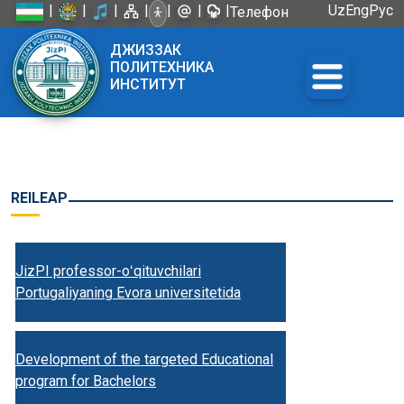
|
|
|
|
|
|
|
Uz
Eng
Рус
Телефон
доверия:
ДЖИЗЗАК
+998 72
ПОЛИТЕХНИКА
226-45-57
ИНСТИТУТ
REILEAP
JizPI professor-oʻqituvchilari
Portugaliyaning Evora universitetida
Development of the targeted Educational
program for Bachelors