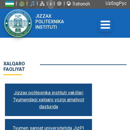
|
|
|
|
|
|
|
Uz
Eng
Рус
Ishonch
telefoni:
JIZZAX
+998 72
POLITEXNIKA
226-45-57
INSTITUTI
XALQARO
FAOLIYAT
Jizzax politexnika instituti vakillari
Tyumendagi xalqaro yozgi amaliyot
dasturida
Tyumen sanoat universitetida JizPI