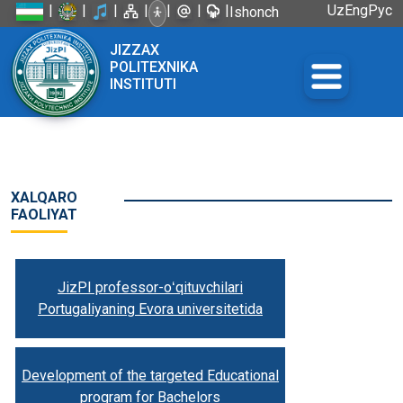
|
|
|
|
|
|
|
Uz
Eng
Рус
Ishonch
telefoni:
JIZZAX
+998 72
POLITEXNIKA
226-45-57
INSTITUTI
XALQARO
FAOLIYAT
JizPI professor-oʻqituvchilari
Portugaliyaning Evora universitetida
Development of the targeted Educational
program for Bachelors