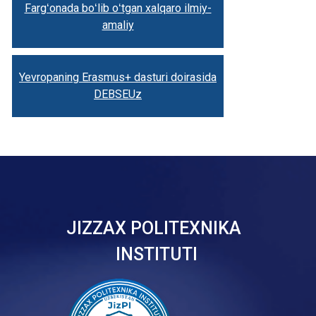
Fargʻonada boʻlib oʻtgan xalqaro ilmiy-
amaliy
Yevropaning Erasmus+ dasturi doirasida
DEBSEUz
JIZZAX POLITEXNIKA
INSTITUTI