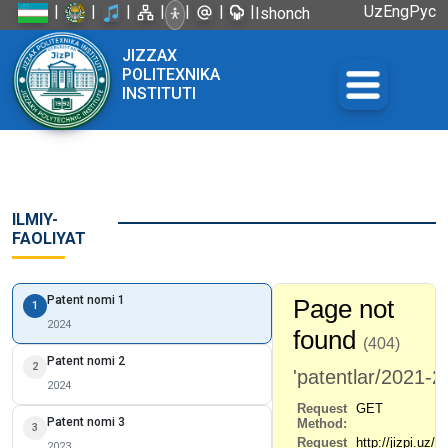
|
|
|
|
|
|
|
Uz
Eng
Рус
Ishonch
telefoni:
JIZZAX
+998 72
POLITEXNIKA
226-45-57
INSTITUTI
ILMIY-
FAOLIYAT
Patent nomi 1
1
2024
Patent nomi 2
2
2024
Patent nomi 3
3
2023