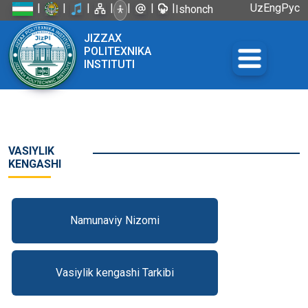
|
|
|
|
|
|
|
Uz
Eng
Рус
Ishonch
telefoni:
JIZZAX
+998 72
POLITEXNIKA
226-45-57
INSTITUTI
VASIYLIK
KENGASHI
Namunaviy Nizomi
Vasiylik kengashi Tarkibi