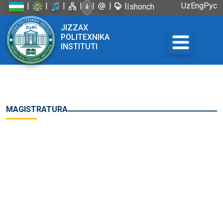
|
|
|
|
|
|
|
Uz
Eng
Рус
Ishonch
telefoni:
JIZZAX
+998 72
POLITEXNIKA
226-45-57
INSTITUTI
MAGISTRATURA