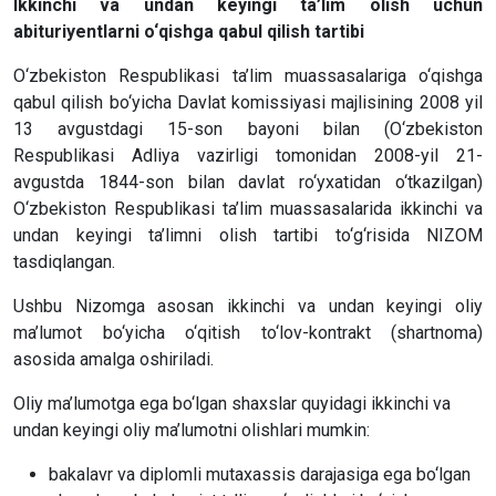
Ikkinchi va undan keyingi ta’lim olish uchun
abituriyentlarni o‘qishga qabul qilish tartibi
O‘zbekiston Respublikasi ta’lim muassasalariga o‘qishga
qabul qilish bo‘yicha Davlat komissiyasi majlisining 2008 yil
13 avgustdagi 15-son bayoni bilan (O‘zbekiston
Respublikasi Adliya vazirligi tomonidan 2008-yil 21-
avgustda 1844-son bilan davlat ro‘yxatidan o‘tkazilgan)
O‘zbekiston Respublikasi ta’lim muassasalarida ikkinchi va
undan keyingi ta’limni olish tartibi to‘g‘risida NIZOM
tasdiqlangan.
Ushbu Nizomga asosan ikkinchi va undan keyingi oliy
ma’lumot bo‘yicha o‘qitish to‘lov-kontrakt (shartnoma)
asosida amalga oshiriladi.
Oliy ma’lumotga ega bo‘lgan shaxslar quyidagi ikkinchi va
undan keyingi oliy ma’lumotni olishlari mumkin:
bakalavr va diplomli mutaxassis darajasiga ega bo‘lgan