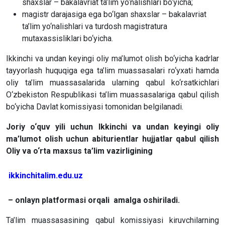
shaxslar – bakalavriat ta’lim yo‘nalishlari bo‘yicha;
magistr darajasiga ega bo‘lgan shaxslar – bakalavriat
ta’lim yo‘nalishlari va turdosh magistratura
mutaxassisliklari bo‘yicha.
Ikkinchi va undan keyingi oliy ma’lumot olish bo‘yicha kadrlar
tayyorlash huquqiga ega ta’lim muassasalari ro‘yxati hamda
oliy ta’lim muassasalarida ularning qabul ko‘rsatkichlari
O‘zbekiston Respublikasi ta’lim muassasalariga qabul qilish
bo‘yicha Davlat komissiyasi tomonidan belgilanadi.
Joriy o‘quv yili uchun Ikkinchi va undan keyingi oliy
ma’lumot olish uchun abiturientlar hujjatlar qabul qilish
Oliy va o‘rta maxsus ta’lim vazirligining
ikkinchitalim.edu.uz
– onlayn platformasi orqali amalga oshiriladi.
Ta’lim muassasasining qabul komissiyasi kiruvchilarning