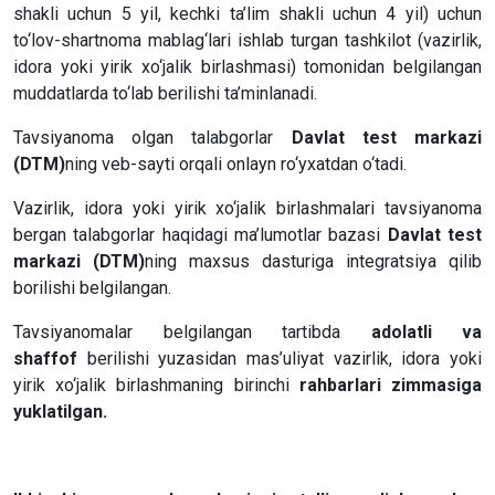
shakli uchun 5 yil, kechki ta’lim shakli uchun 4 yil) uchun
to‘lov-shartnoma mablag‘lari ishlab turgan tashkilot (vazirlik,
idora yoki yirik xo‘jalik birlashmasi) tomonidan belgilangan
muddatlarda to‘lab berilishi ta’minlanadi.
Tavsiyanoma olgan talabgorlar
Davlat test markazi
(DTM)
ning veb-sayti orqali onlayn ro‘yxatdan o‘tadi.
Vazirlik, idora yoki yirik xo‘jalik birlashmalari tavsiyanoma
bergan talabgorlar haqidagi ma’lumotlar bazasi
Davlat test
markazi (DTM)
ning maxsus dasturiga integratsiya qilib
borilishi belgilangan.
Tavsiyanomalar belgilangan tartibda
adolatli va
shaffof
berilishi yuzasidan mas’uliyat vazirlik, idora yoki
yirik xo‘jalik birlashmaning birinchi
rahbarlari zimmasiga
yuklatilgan.