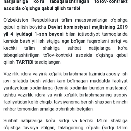
natijalariga ko‘ra tabaqalashtirilgan to‘lov-kontrakt
asosida o‘qishga qabul qilish tartibi
O‘zbekiston Respublikasi ta’lim muassasalariga o‘qishga
qabul qilish bo‘yicha
Davlat komissiyasi majlisining 2019
yil 4 iyuldagi 1-son bayoni
bilan iqtisodiyot tarmoqlarida
kamida besh yil ish stajiga ega bo‘lgan fuqarolarni sirtqi va
kechki ta’lim shakliga suhbat natijalariga ko‘ra
tabaqalashtirilgan to‘lov-kontrakt asosida o‘qishga qabul
qilish
TARTIBI
tasdiqlangan.
Vazirlik, idora va yirik xo‘jalik birlashmasi tizimida asosiy ish
joyi sifatida besh yildan kam bo‘lmagan muddatda faoliyat
yuritayotgan xodimlarga (texnik xodimlar bundan mustasno)
ushbu vazirlik, idora va yirik xo‘jalik birlashmasining asosiy
faoliyatidan kelib chiqib, tavsiyanoma berish shaxsan birinchi
rahbar tomonidan amalga oshirilishi belgilan.
Suhbat natijalariga ko‘ra sirtqi va kechki ta’lim shakliga
o‘qishga tavsiya etilgan, talabgorning o‘qishi (sirtqi ta’lim