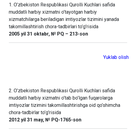
1. O’zbekiston Respublikasi Qurolli Kuchlari safida
muddatli harbiy xizmatni o’tayotgan harbiy
xizmatchilarga beriladigan imtiyozlar tizimini yanada
takomillashtirish chora-tadbirlari to’g’risida
2005 yil 31 oktabr, № PQ – 213-son
Yuklab olish
2. O’zbekiston Respublikasi Qurolli Kuchlari safida
muddatli harbiy xizmatni o’tab bo’lgan fuqarolarga
imtiyozlar tizimini takomillashtirishga oid qo’shimcha
chora-tadbirlar to’g’risida
2012 yil 31 may, № PQ-1765-son