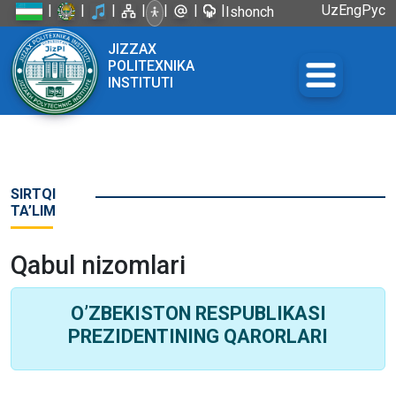
|
|
|
|
|
|
|
Uz
Eng
Рус
Ishonch
telefoni:
JIZZAX
+998 72
POLITEXNIKA
226-45-57
INSTITUTI
SIRTQI
TA’LIM
Qabul nizomlari
O’ZBEKISTON RESPUBLIKASI
PREZIDENTINING QARORLARI