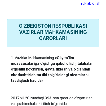
Yuklab olish
O’ZBEKISTON RESPUBLIKASI
VAZIRLAR MAHKAMASINING
QARORLARI
1. Vazirlar Mahkamasining
«Oliy ta’lim
muassasalariga o’qishga qabul qilish, talabalar
o’qishini ko’chirish, qayta tiklash va o’qishdan
chetlashtirish tartibi to’g’risidagi nizomlarni
tasdiqlash haqida»
2017 yil 20 iyundagi 393-son qaroriga o’zgartirish
va qo’shimchalar kiritish to’g’risida