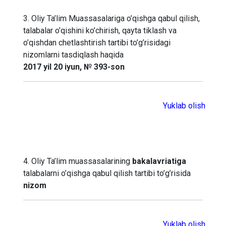
3. Oliy Ta’lim Muassasalariga o’qishga qabul qilish,
talabalar o’qishini ko’chirish, qayta tiklash va
o’qishdan chetlashtirish tartibi to’g’risidagi
nizomlarni tasdiqlash haqida
2017 yil 20 iyun, № 393-son
Yuklab olish
4. Oliy Ta’lim muassasalarining
bakalavriatiga
talabalarni o’qishga qabul qilish tartibi to’g’risida
nizom
Yuklab olish