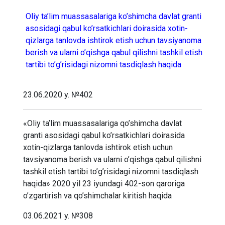
Oliy ta’lim muassasalariga ko’shimcha davlat granti
asosidagi qabul ko’rsatkichlari doirasida xotin-
qizlarga tanlovda ishtirok etish uchun tavsiyanoma
berish va ularni o’qishga qabul qilishni tashkil etish
tartibi to’g’risidagi nizomni tasdiqlash haqida
23.06.2020 y. №402
«Oliy ta’lim muassasalariga qo’shimcha davlat
granti asosidagi qabul ko’rsatkichlari doirasida
xotin-qizlarga tanlovda ishtirok etish uchun
tavsiyanoma berish va ularni o’qishga qabul qilishni
tashkil etish tartibi to’g’risidagi nizomni tasdiqlash
haqida» 2020 yil 23 iyundagi 402-son qaroriga
o’zgartirish va qo’shimchalar kiritish haqida
03.06.2021 y. №308