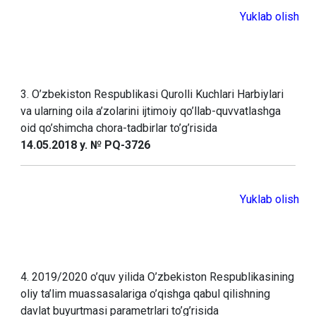
Yuklab olish
3. O’zbekiston Respublikasi Qurolli Kuchlari Harbiylari
va ularning oila a’zolarini ijtimoiy qo’llab-quvvatlashga
oid qo’shimcha chora-tadbirlar to’g’risida
14.05.2018 y. № PQ-3726
Yuklab olish
4. 2019/2020 o’quv yilida O’zbekiston Respublikasining
oliy ta’lim muassasalariga o’qishga qabul qilishning
davlat buyurtmasi parametrlari to’g’risida