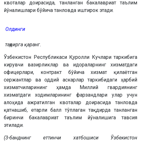
квоталар доирасида, танланган бакалавриат таълим
йўналишлари бўйича танловда иштирок этади.
Олдинги
таҳрирга қаранг.
Ўзбекистон Республикаси Қуролли Кучлари таркибига
кирувчи вазирликлар ва идораларнинг хизматдаги
офицерлари, контракт бўйича хизмат қилаётган
сержантлар ва оддий аскарлар таркибидаги ҳарбий
хизматчиларининг ҳамда Миллий гвардиянинг
хизматдаги ходимларининг фарзандлари улар учун
алоҳида ажратилган квоталар доирасида танловда
қатнашиб, етарли балл тўплаган тақдирда танланган
биринчи бакалавриат таълим йўналишига тавсия
этилади.
(3-банднинг еттинчи хатбошиси Ўзбекистон