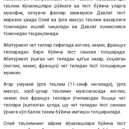
таълим йўналишлари рўйхати ва тест бўйича уларга
мувофиқ келувчи фанлар мажмуаси Давлат тест
маркази ҳамда Олий ва ўрта махсус таълим вазирлиги
томонидан ишлаб чиқилади ва Давлат комиссияси
томонидан тасдиқланади.
Абитуриент чет тиллар сифатида инглиз, немис, француз
тилларидан бири бўйича тест синови топширади.
Абитуриент ўқиган чет тилидан қатъи назар, хоҳлаган
(инглиз, немис, француз) чет тилидан тест топшириши
мумкин.
Агар умумий ўрта таълим (11-синф негизида), ўрта
махсус, касб-ҳунар таълими муассасасида инглиз,
немис ёки француз тиллари ўтилмасдан бошқа чет
тиллари ўқитилган ҳолда, шу чет тилидан тест синови
ўрнига кўп балли тизим бўйича имтиҳон топширилади.
Олий таълимнинг айрим йўналишлари бўйича тест