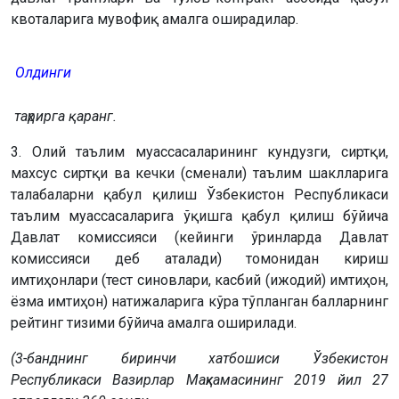
квоталарига мувофиқ амалга оширадилар.
Олдинги
таҳрирга қаранг.
3. Олий таълим муассасаларининг кундузги, сиртқи,
махсус сиртқи ва кечки (сменали) таълим шаклларига
талабаларни қабул қилиш Ўзбекистон Республикаси
таълим муассасаларига ўқишга қабул қилиш бўйича
Давлат комиссияси (кейинги ўринларда Давлат
комиссияси деб аталади) томонидан кириш
имтиҳонлари (тест синовлари, касбий (ижодий) имтиҳон,
ёзма имтиҳон) натижаларига кўра тўпланган балларнинг
рейтинг тизими бўйича амалга оширилади.
(3-банднинг биринчи хатбошиси Ўзбекистон
Республикаси Вазирлар Маҳкамасининг 2019 йил 27