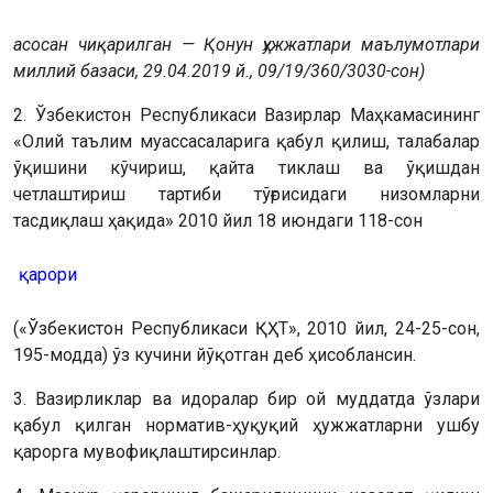
асосан чиқарилган — Қонун ҳужжатлари маълумотлари
миллий базаси, 29.04.2019 й., 09/19/360/3030-сон)
2. Ўзбекистон Республикаси Вазирлар Маҳкамасининг
«Олий таълим муассасаларига қабул қилиш, талабалар
ўқишини кўчириш, қайта тиклаш ва ўқишдан
четлаштириш тартиби тўғрисидаги низомларни
тасдиқлаш ҳақида» 2010 йил 18 июндаги 118-сон
қарори
(«Ўзбекистон Республикаси ҚҲТ», 2010 йил, 24-25-сон,
195-модда) ўз кучини йўқотган деб ҳисоблансин.
3. Вазирликлар ва идоралар бир ой муддатда ўзлари
қабул қилган норматив-ҳуқуқий ҳужжатларни ушбу
қарорга мувофиқлаштирсинлар.