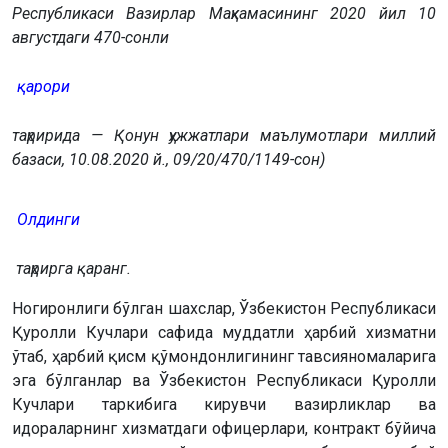
Республикаси Вазирлар Маҳкамасининг 2020 йил 10
августдаги 470-сонли
қарори
таҳририда — Қонун ҳужжатлари маълумотлари миллий
базаси, 10.08.2020 й., 09/20/470/1149-сон)
Олдинги
таҳрирга қаранг.
Ногиронлиги бўлган шахслар, Ўзбекистон Республикаси
Қуролли Кучлари сафида муддатли ҳарбий хизматни
ўтаб, ҳарбий қисм қўмондонлигининг тавсияномаларига
эга бўлганлар ва Ўзбекистон Республикаси Қуролли
Кучлари таркибига кирувчи вазирликлар ва
идораларнинг хизматдаги офицерлари, контракт бўйича