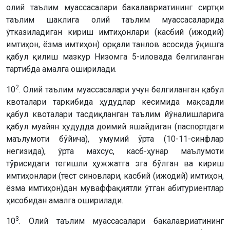
олий таълим муассасалари бакалавриатининг сиртқи
таълим шаклига олий таълим муассасаларида
ўтказиладиган кириш имтиҳонлари (касбий (ижодий)
имтиҳон, ёзма имтиҳон) орқали танлов асосида ўқишга
қабул қилиш мазкур Низомга 5-иловада белгиланган
тартибда амалга оширилади.
2
10
. Олий таълим муассасалари учун белгиланган қабул
квоталари таркибида ҳудудлар кесимида мақсадли
қабул квоталари тасдиқланган таълим йўналишларига
қабул муайян ҳудудда доимий яшайдиган (паспортдаги
маълумоти бўйича), умумий ўрта (10-11-синфлар
негизида), ўрта махсус, касб-ҳунар маълумоти
тўғрисидаги тегишли ҳужжатга эга бўлган ва кириш
имтиҳонлари (тест синовлари, касбий (ижодий) имтиҳон,
ёзма имтиҳон)дан муваффақиятли ўтган абитуриентлар
ҳисобидан амалга оширилади.
3
10
. Олий таълим муассасалари бакалавриатининг