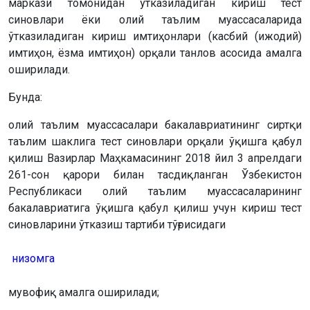
маркази томонидан ўтказиладиган кириш тест
синовлари ёки олий таълим муассасаларида
ўтказиладиган кириш имтиҳонлари (касбий (ижодий)
имтиҳон, ёзма имтиҳон) орқали танлов асосида амалга
оширилади.
Бунда:
олий таълим муассасалари бакалавриатининг сиртқи
таълим шаклига тест синовлари орқали ўқишга қабул
қилиш Вазирлар Маҳкамасининг 2018 йил 3 апрелдаги
261-сон қарори билан тасдиқланган Ўзбекистон
Республикаси олий таълим муассасаларининг
бакалавриатига ўқишга қабул қилиш учун кириш тест
синовларини ўтказиш тартиби тўғрисидаги
низомга
мувофиқ амалга оширилади;