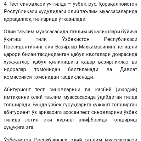
4. Тест синовлари уч тилда — ўзбек, рус, Қорақалпоғистон
Республикаси ҳудудидаги олий таълим муассасаларида
қорақалпоқ тилларида ўтказилади.
Олий таълим муассасасида таълим йўналишлари бўйича
ўқитиш тили, Ўзбекистон Республикаси
Президентининг ёки Вазирлар Маҳкамасининг тегишли
қарори билан тасдиқланган қабул квоталари доирасида
ҳужжатлар қабул қилинишига қадар вазирликлар ва
идоралар томонидан белгиланади ва Давлат
комиссияси томонидан тасдиқланади.
Абитуриент тест синовларини ва касбий (ижодий)
имтиҳонни олий таълим муассасасида ўқийдиган тилда
топширади. Бунда ўзбек гуруҳларига ҳужжат топширган
абитуриент ўз аризасига асосан тест синовларини ўзбек
тилида лотин ёки кирилл алифбосида топшириш
ҳуқуқига эга.
Ўзбекистон Республикаси олий таълим муассасалари