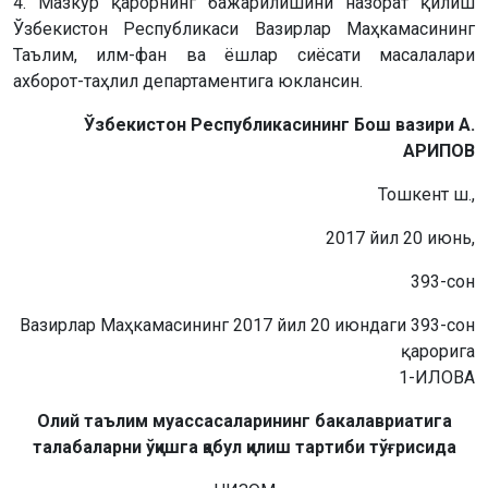
4. Мазкур қарорнинг бажарилишини назорат қилиш
Ўзбекистон Республикаси Вазирлар Маҳкамасининг
Таълим, илм-фан ва ёшлар сиёсати масалалари
ахборот-таҳлил департаментига юклансин.
Ўзбекистон Республикасининг Бош вазири А.
АРИПОВ
Тошкент ш.,
2017 йил 20 июнь,
393-сон
Вазирлар Маҳкамасининг 2017 йил 20 июндаги 393-сон
қарорига
1-ИЛОВА
Олий таълим муассасаларининг бакалавриатига
талабаларни ўқишга қабул қилиш тартиби тўғрисида