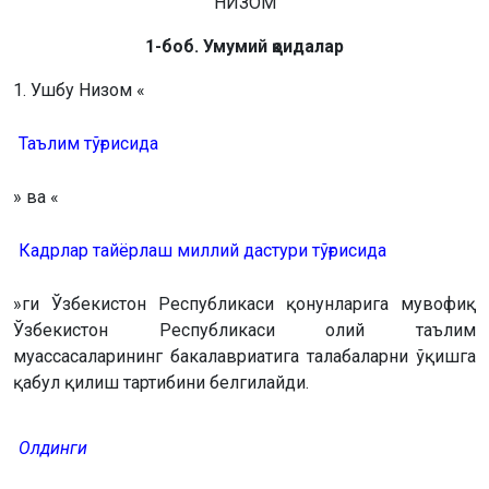
НИЗОМ
1-боб. Умумий қоидалар
1. Ушбу Низом «
Таълим тўғрисида
» ва «
Кадрлар тайёрлаш миллий дастури тўғрисида
»ги Ўзбекистон Республикаси қонунларига мувофиқ
Ўзбекистон Республикаси олий таълим
муассасаларининг бакалавриатига талабаларни ўқишга
қабул қилиш тартибини белгилайди.
Олдинги