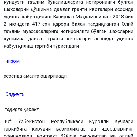
кундузги таълим йўналишларига ногиронлиги бўлган
шахсларни қўшимча давлат гранти квоталари асосида
ўқишга қабул қилиш Вазирлар Маҳкамасининг 2018 йил
2 июндаги 417-сон қарори билан тасдиқланган Олий
таълим муассасаларига ногиронлиги бўлган шахсларни
қўшимча давлат гранти квоталари асосида ўқишга
қабул қилиш тартиби тўғрисидаги
низом
асосида амалга оширилади.
Олдинги
таҳрирга қаранг.
4
10
. Ўзбекистон Республикаси Қуролли Кучлари
таркибига кирувчи вазирликлар ва идораларнинг
офицерлари, контракт бўйича сержантлар ва оддий