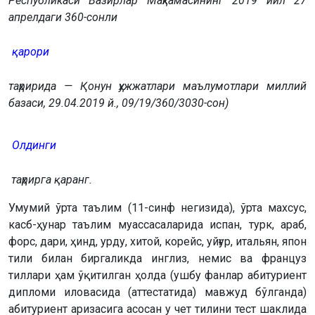
Республикаси Вазирлар Маҳкамасининг 2019 йил 27
апрелдаги 360-сонли
қарори
таҳририда — Қонун ҳужжатлари маълумотлари миллий
базаси, 29.04.2019 й., 09/19/360/3030-сон)
Олдинги
таҳрирга қаранг.
Умумий ўрта таълим (11-синф негизида), ўрта махсус,
касб-ҳунар таълим муассасаларида испан, турк, араб,
форс, дари, ҳинд, урду, хитой, корейс, уйғур, итальян, япон
тили билан биргаликда инглиз, немис ва француз
тиллари ҳам ўқитилган ҳолда (ушбу фанлар абитуриент
дипломи иловасида (аттестатида) мавжуд бўлганда)
абитуриент аризасига асосан у чет тилини тест шаклида