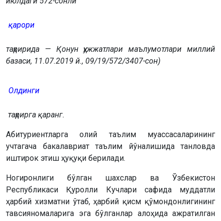
июлдаги 572-сонли
қарори
таҳририда — Қонун ҳужжатлари маълумотлари миллий
базаси, 11.07.2019 й., 09/19/572/3407-сон)
Олдинги
таҳрирга қаранг.
Абитуриентларга олий таълим муассасаларининг
учтагача бакалавриат таълим йўналишида танловда
иштирок этиш ҳуқуқи берилади.
Ногиронлиги бўлган шахслар ва Ўзбекистон
Республикаси Қуролли Кучлари сафида муддатли
ҳарбий хизматни ўтаб, ҳарбий қисм қўмондонлигининг
тавсияномаларига эга бўлганлар алоҳида ажратилган