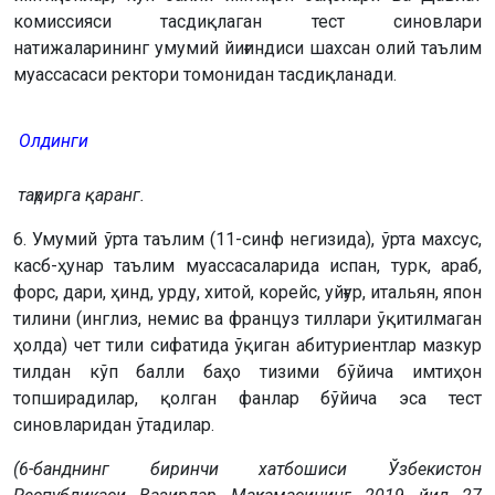
комиссияси тасдиқлаган тест синовлари
натижаларининг умумий йиғиндиси шахсан олий таълим
муассасаси ректори томонидан тасдиқланади.
Олдинги
таҳрирга қаранг.
6. Умумий ўрта таълим (11-синф негизида), ўрта махсус,
касб-ҳунар таълим муассасаларида испан, турк, араб,
форс, дари, ҳинд, урду, хитой, корейс, уйғур, итальян, япон
тилини (инглиз, немис ва француз тиллари ўқитилмаган
ҳолда) чет тили сифатида ўқиган абитуриентлар мазкур
тилдан кўп балли баҳо тизими бўйича имтиҳон
топширадилар, қолган фанлар бўйича эса тест
синовларидан ўтадилар.
(6-банднинг биринчи хатбошиси Ўзбекистон