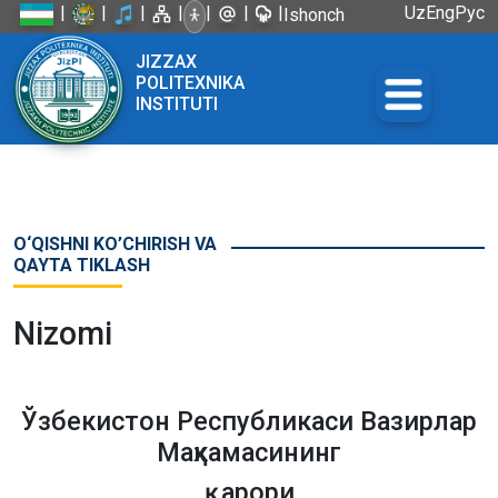
|
|
|
|
|
|
|
Uz
Eng
Рус
Ishonch
telefoni:
JIZZAX
+998 72
POLITEXNIKA
226-45-57
INSTITUTI
O‘QISHNI KO’CHIRISH VA
QAYTA TIKLASH
Nizomi
Ўзбекистон Республикаси Вазирлар
Маҳкамасининг
қарори