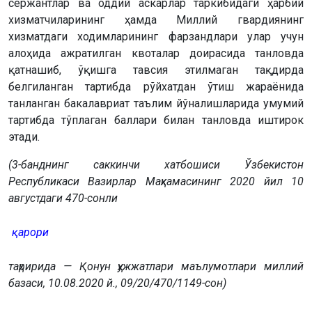
сержантлар ва оддий аскарлар таркибидаги ҳарбий
хизматчиларининг ҳамда Миллий гвардиянинг
хизматдаги ходимларининг фарзандлари улар учун
алоҳида ажратилган квоталар доирасида танловда
қатнашиб, ўқишга тавсия этилмаган тақдирда
белгиланган тартибда рўйхатдан ўтиш жараёнида
танланган бакалавриат таълим йўналишларида умумий
тартибда тўплаган баллари билан танловда иштирок
этади.
(3-банднинг саккинчи хатбошиси Ўзбекистон
Республикаси Вазирлар Маҳкамасининг 2020 йил 10
августдаги 470-сонли
қарори
таҳририда — Қонун ҳужжатлари маълумотлари миллий
базаси, 10.08.2020 й., 09/20/470/1149-сон)