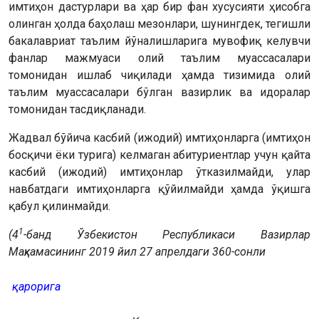
имтиҳон дастурлари ва ҳар бир фан хусусияти ҳисобга
олинган ҳолда баҳолаш мезонлари, шунингдек, тегишли
бакалавриат таълим йўналишларига мувофиқ келувчи
фанлар мажмуаси олий таълим муассасалари
томонидан ишлаб чиқилади ҳамда тизимида олий
таълим муассасалари бўлган вазирлик ва идоралар
томонидан тасдиқланади.
Жадвал бўйича касбий (ижодий) имтиҳонларга (имтиҳон
босқичи ёки турига) келмаган абитуриентлар учун қайта
касбий (ижодий) имтиҳонлар ўтказилмайди, улар
навбатдаги имтиҳонларга қўйилмайди ҳамда ўқишга
қабул қилинмайди.
1
(4
-банд Ўзбекистон Республикаси Вазирлар
Маҳкамасининг 2019 йил 27 апрелдаги 360-сонли
қарорига