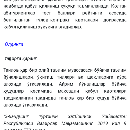
навбатда қабул қилиниш ҳуқуқи таъминланади. Қолган
абитуриентлар тест баллари рейтинги асосида
белгиланган тўлов-контракт квоталари доирасида
қабул қилиниш ҳуқуқига эгадирлар.
Олдинги
таҳрирга қаранг.
Танлов ҳар бир олий таълим муассасаси бўйича таълим
йўналишлари, ўқитиш тиллари ва шаклларига кўра
алоҳида ўтказилади. Айрим йўналишлар бўйича
ҳудудлар кесимида мақсадли қабул квоталари
тасдиқланган тақдирда, танлов ҳар бир ҳудуд бўйича
алоҳида ўтказилади.
(3-банднинг тўртинчи хатбошиси Ўзбекистон
Республикаси Вазирлар Маҳкамасининг 2019 йил 9