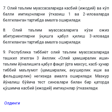
7. Олий таълим муассасаларида касбий (ижодий) ва кўп
балли имтиҳонларни ўтказиш 1 ва 2-иловаларда
белгиланган тартибда амалга оширилади.
8. Олий таълим муассасаларига кўзи ожиз
абитуриентларни ўқишга қабул қилиш 3-иловада
белгиланган тартибда амалга оширилади.
9. Республика тиббиёт олий таълим муассасаларида
ташкил этилган 3 йиллик «Олий ҳамширалик иши»
таълим йўналишига қабул фақат ўрта махсус, касб-ҳунар
тиббий маълумот (ҳамширалик, акушерлик иши ва
фельдшерлик) негизида амалга оширилади. Мазкур
йўналиш бўйича тест синовлари билан бир қаторда
қўшимча касбий (ижодий) имтиҳонлар ўтказилади.
Олдинги