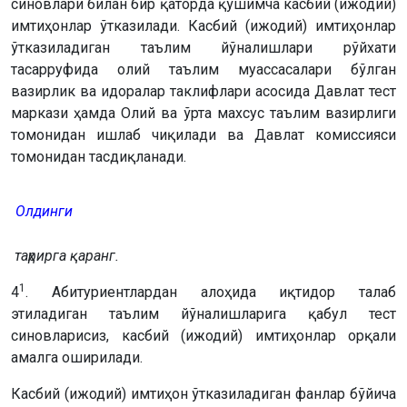
синовлари билан бир қаторда қўшимча касбий (ижодий)
имтиҳонлар ўтказилади. Касбий (ижодий) имтиҳонлар
ўтказиладиган таълим йўналишлари рўйхати
тасарруфида олий таълим муассасалари бўлган
вазирлик ва идоралар таклифлари асосида Давлат тест
маркази ҳамда Олий ва ўрта махсус таълим вазирлиги
томонидан ишлаб чиқилади ва Давлат комиссияси
томонидан тасдиқланади.
Олдинги
таҳрирга қаранг.
1
4
. Абитуриентлардан алоҳида иқтидор талаб
этиладиган таълим йўналишларига қабул тест
синовларисиз, касбий (ижодий) имтиҳонлар орқали
амалга оширилади.
Касбий (ижодий) имтиҳон ўтказиладиган фанлар бўйича