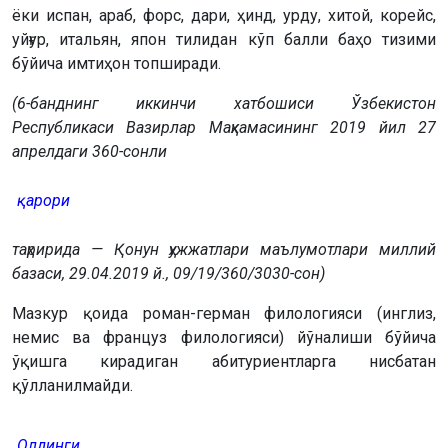
ёки испан, араб, форс, дари, ҳинд, урду, хитой, корейс,
уйғур, итальян, япон тилидан кўп балли баҳо тизими
бўйича имтиҳон топширади.
(6-банднинг иккинчи хатбошиси Ўзбекистон
Республикаси Вазирлар Маҳкамасининг 2019 йил 27
апрелдаги 360-сонли
қарори
таҳририда — Қонун ҳужжатлари маълумотлари миллий
базаси, 29.04.2019 й., 09/19/360/3030-сон)
Мазкур қоида роман-герман филологияси (инглиз,
немис ва француз филологияси) йўналиши бўйича
ўқишга кирадиган абитуриентларга нисбатан
қўлланилмайди.
Олдинги