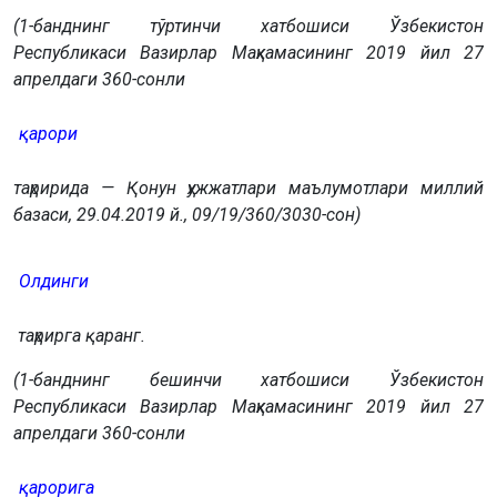
(1-банднинг тўртинчи хатбошиси Ўзбекистон
Республикаси Вазирлар Маҳкамасининг 2019 йил 27
апрелдаги 360-сонли
қарори
таҳририда — Қонун ҳужжатлари маълумотлари миллий
базаси, 29.04.2019 й., 09/19/360/3030-сон)
Олдинги
таҳрирга қаранг.
(1-банднинг бешинчи хатбошиси Ўзбекистон
Республикаси Вазирлар Маҳкамасининг 2019 йил 27
апрелдаги 360-сонли
қарорига