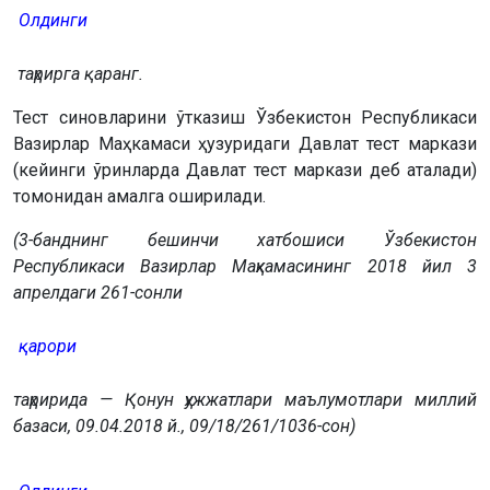
Олдинги
таҳрирга қаранг.
Тест синовларини ўтказиш Ўзбекистон Республикаси
Вазирлар Маҳкамаси ҳузуридаги Давлат тест маркази
(кейинги ўринларда Давлат тест маркази деб аталади)
томонидан амалга оширилади.
(3-банднинг бешинчи хатбошиси Ўзбекистон
Республикаси Вазирлар Маҳкамасининг 2018 йил 3
апрелдаги 261-сонли
қарори
таҳририда — Қонун ҳужжатлари маълумотлари миллий
базаси, 09.04.2018 й., 09/18/261/1036-сон)