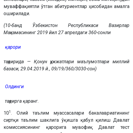
муваффақиятли ўтган абитуриентлар ҳисобидан амалга
оширилади.
(10-банд Ўзбекистон Республикаси Вазирлар
Маҳкамасининг 2019 йил 27 апрелдаги 360-сонли
қарори
таҳририда — Қонун ҳужжатлари маълумотлари миллий
базаси, 29.04.2019 й., 09/19/360/3030-сон)
Олдинги
таҳрирга қаранг.
1
10
. Олий таълим муассасалари бакалавриатининг
сиртқи таълим шаклига ўқишга қабул қилиш Давлат
комиссиясининг қарорига мувофиқ Давлат тест