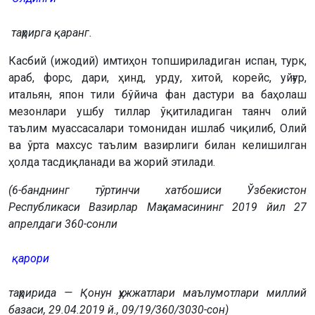
таҳрирга қаранг.
Касбий (ижодий) имтиҳон топшириладиган испан, турк,
араб, форс, дари, ҳинд, урду, хитой, корейс, уйғур,
итальян, япон тили бўйича фан дастури ва баҳолаш
мезонлари ушбу тиллар ўқитиладиган таянч олий
таълим муассасалари томонидан ишлаб чиқилиб, Олий
ва ўрта махсус таълим вазирлиги билан келишилган
ҳолда тасдиқланади ва жорий этилади.
(6-банднинг тўртинчи хатбошиси Ўзбекистон
Республикаси Вазирлар Маҳкамасининг 2019 йил 27
апрелдаги 360-сонли
қарори
таҳририда — Қонун ҳужжатлари маълумотлари миллий
базаси, 29.04.2019 й., 09/19/360/3030-сон)