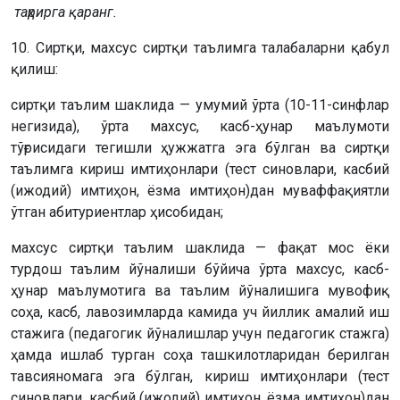
таҳрирга қаранг.
10. Сиртқи, махсус сиртқи таълимга талабаларни қабул
қилиш:
сиртқи таълим шаклида — умумий ўрта (10-11-синфлар
негизида), ўрта махсус, касб-ҳунар маълумоти
тўғрисидаги тегишли ҳужжатга эга бўлган ва сиртқи
таълимга кириш имтиҳонлари (тест синовлари, касбий
(ижодий) имтиҳон, ёзма имтиҳон)дан муваффақиятли
ўтган абитуриентлар ҳисобидан;
махсус сиртқи таълим шаклида — фақат мос ёки
турдош таълим йўналиши бўйича ўрта махсус, касб-
ҳунар маълумотига ва таълим йўналишига мувофиқ
соҳа, касб, лавозимларда камида уч йиллик амалий иш
стажига (педагогик йўналишлар учун педагогик стажга)
ҳамда ишлаб турган соҳа ташкилотларидан берилган
тавсияномага эга бўлган, кириш имтиҳонлари (тест
синовлари, касбий (ижодий) имтиҳон, ёзма имтиҳон)дан