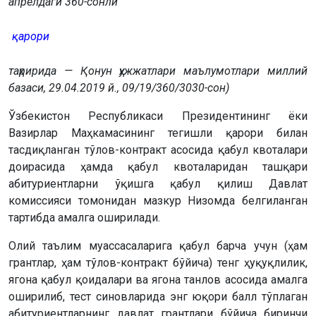
апрелдаги 360-сонли
қарори
таҳририда — Қонун ҳужжатлари маълумотлари миллий
базаси, 29.04.2019 й., 09/19/360/3030-сон)
Ўзбекистон Республикаси Президентининг ёки
Вазирлар Маҳкамасининг тегишли қарори билан
тасдиқланган тўлов-контракт асосида қабул квоталари
доирасида ҳамда қабул квоталаридан ташқари
абитуриентларни ўқишга қабул қилиш Давлат
комиссияси томонидан мазкур Низомда белгиланган
тартибда амалга оширилади.
Олий таълим муассасаларига қабул барча учун (ҳам
грантлар, ҳам тўлов-контракт бўйича) тенг ҳуқуқлилик,
ягона қабул қоидалари ва ягона танлов асосида амалга
оширилиб, тест синовларида энг юқори балл тўплаган
абитуриентларнинг давлат грантлари бўйича биринчи