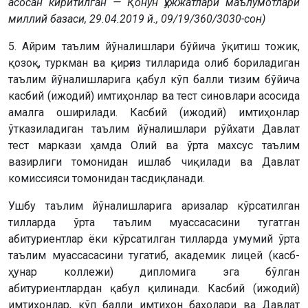
асосан киритилган — Қонун ҳужжатлари маълумотлари
миллий базаси, 29.04.2019 й., 09/19/360/3030-сон)
5. Айрим таълим йўналишлари бўйича ўқитиш тожик,
қозоқ, туркман ва қирғиз тилларида олиб бориладиган
таълим йўналишларига қабул кўп балли тизим бўйича
касбий (ижодий) имтиҳонлар ва тест синовлари асосида
амалга оширилади. Касбий (ижодий) имтиҳонлар
ўтказиладиган таълим йўналишлари рўйхати Давлат
тест маркази ҳамда Олий ва ўрта махсус таълим
вазирлиги томонидан ишлаб чиқилади ва Давлат
комиссияси томонидан тасдиқланади.
Ушбу таълим йўналишларига аризалар кўрсатилган
тилларда ўрта таълим муассасасини тугатган
абитуриентлар ёки кўрсатилган тилларда умумий ўрта
таълим муассасасини тугатиб, академик лицей (касб-
ҳунар коллежи) дипломига эга бўлган
абитуриентлардан қабул қилинади. Касбий (ижодий)
имтиҳонлар, кўп балли имтиҳон баҳолари ва Давлат