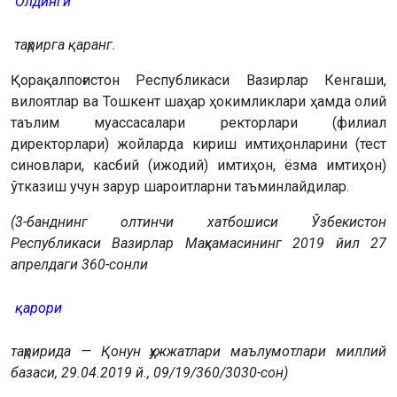
Олдинги
таҳрирга қаранг.
Қорақалпоғистон Республикаси Вазирлар Кенгаши,
вилоятлар ва Тошкент шаҳар ҳокимликлари ҳамда олий
таълим муассасалари ректорлари (филиал
директорлари) жойларда кириш имтиҳонларини (тест
синовлари, касбий (ижодий) имтиҳон, ёзма имтиҳон)
ўтказиш учун зарур шароитларни таъминлайдилар.
(3-банднинг олтинчи хатбошиси Ўзбекистон
Республикаси Вазирлар Маҳкамасининг 2019 йил 27
апрелдаги 360-сонли
қарори
таҳририда — Қонун ҳужжатлари маълумотлари миллий
базаси, 29.04.2019 й., 09/19/360/3030-сон)