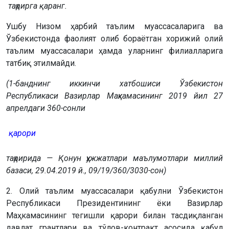
таҳрирга қаранг.
Ушбу Низом ҳарбий таълим муассасаларига ва
Ўзбекистонда фаолият олиб бораётган хорижий олий
таълим муассасалари ҳамда уларнинг филиалларига
татбиқ этилмайди.
(1-банднинг иккинчи хатбошиси Ўзбекистон
Республикаси Вазирлар Маҳкамасининг 2019 йил 27
апрелдаги 360-сонли
қарори
таҳририда — Қонун ҳужжатлари маълумотлари миллий
базаси, 29.04.2019 й., 09/19/360/3030-сон)
2. Олий таълим муассасалари қабулни Ўзбекистон
Республикаси Президентининг ёки Вазирлар
Маҳкамасининг тегишли қарори билан тасдиқланган
давлат грантлари ва тўлов-контракт асосида қабул