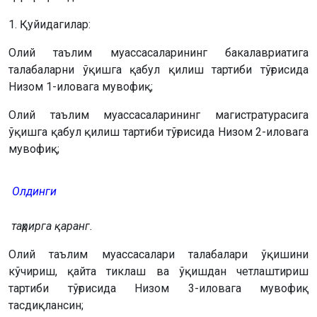
1. Қуйидагилар:
Олий таълим муассасаларининг бакалавриатига
талабаларни ўқишга қабул қилиш тартиби тўғрисида
Низом 1-иловага мувофиқ;
Олий таълим муассасаларининг магистратурасига
ўқишга қабул қилиш тартиби тўғрисида Низом 2-иловага
мувофиқ;
Олдинги
таҳрирга қаранг.
Олий таълим муассасалари талабалари ўқишини
кўчириш, қайта тиклаш ва ўқишдан четлаштириш
тартиби тўғрисида Низом 3-иловага мувофиқ
тасдиқлансин;