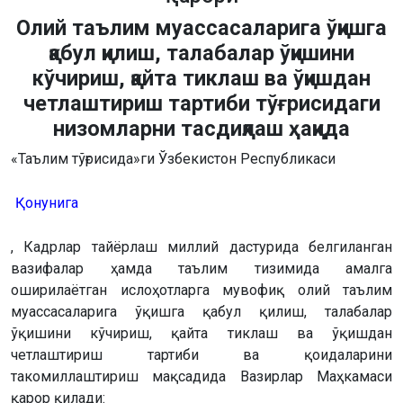
Олий таълим муассасаларига ўқишга
қабул қилиш, талабалар ўқишини
кўчириш, қайта тиклаш ва ўқишдан
четлаштириш тартиби тўғрисидаги
низомларни тасдиқлаш ҳақида
«Таълим тўғрисида»ги Ўзбекистон Республикаси
Қонунига
, Кадрлар тайёрлаш миллий дастурида белгиланган
вазифалар ҳамда таълим тизимида амалга
оширилаётган ислоҳотларга мувофиқ олий таълим
муассасаларига ўқишга қабул қилиш, талабалар
ўқишини кўчириш, қайта тиклаш ва ўқишдан
четлаштириш тартиби ва қоидаларини
такомиллаштириш мақсадида Вазирлар Маҳкамаси
қарор қилади: