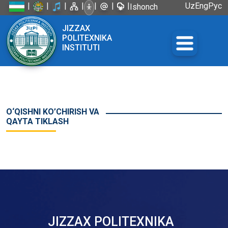
|
|
|
|
|
|
|
Uz
Eng
Рус
Ishonch
telefoni:
JIZZAX
+998 72
POLITEXNIKA
226-45-57
INSTITUTI
O‘QISHNI KO’CHIRISH VA
QAYTA TIKLASH
JIZZAX POLITEXNIKA