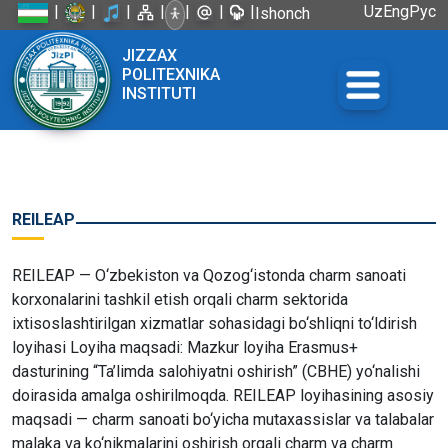
|
|
|
|
|
|
|
Uz
Eng
Рус
Ishonch
telefoni:
JIZZAX
+998 72
POLITEXNIKA
226-45-57
INSTITUTI
REILEAP
REILEAP — O‘zbekiston va Qozog‘istonda charm sanoati
korxonalarini tashkil etish orqali charm sektorida
ixtisoslashtirilgan xizmatlar sohasidagi bo‘shliqni to‘ldirish
loyihasi Loyiha maqsadi: Mazkur loyiha Erasmus+
dasturining “Ta’limda salohiyatni oshirish” (CBHE) yo‘nalishi
doirasida amalga oshirilmoqda. REILEAP loyihasining asosiy
maqsadi — charm sanoati bo‘yicha mutaxassislar va talabalar
malaka va ko‘nikmalarini oshirish orqali charm va charm