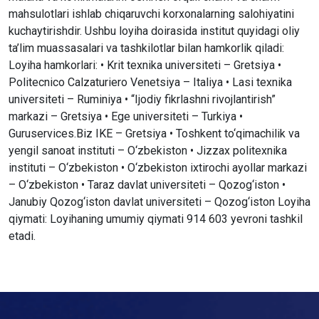
mahsulotlari ishlab chiqaruvchi korxonalarning salohiyatini
kuchaytirishdir. Ushbu loyiha doirasida institut quyidagi oliy
ta’lim muassasalari va tashkilotlar bilan hamkorlik qiladi:
Loyiha hamkorlari: • Krit texnika universiteti – Gretsiya •
Politecnico Calzaturiero Venetsiya – Italiya • Lasi texnika
universiteti – Ruminiya • “Ijodiy fikrlashni rivojlantirish”
markazi – Gretsiya • Ege universiteti – Turkiya •
Guruservices.Biz IKE – Gretsiya • Toshkent to‘qimachilik va
yengil sanoat instituti – O‘zbekiston • Jizzax politexnika
instituti – O‘zbekiston • O‘zbekiston ixtirochi ayollar markazi
– O‘zbekiston • Taraz davlat universiteti – Qozog‘iston •
Janubiy Qozog‘iston davlat universiteti – Qozog‘iston Loyiha
qiymati: Loyihaning umumiy qiymati 914 603 yevroni tashkil
etadi.