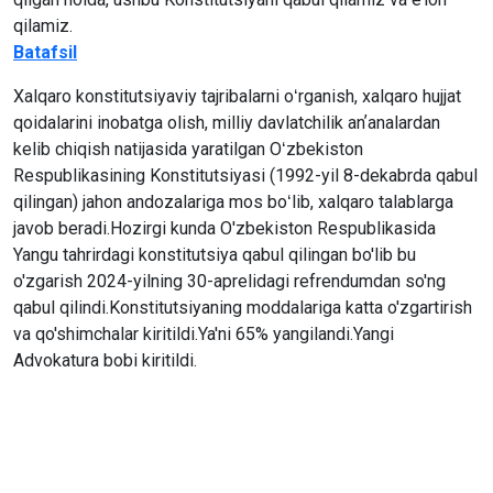
qilamiz.
Batafsil
Xalqaro konstitutsiyaviy tajribalarni oʻrganish, xalqaro hujjat
qoidalarini inobatga olish, milliy davlatchilik anʼanalardan
kelib chiqish natijasida yaratilgan Oʻzbekiston
Respublikasining Konstitutsiyasi (1992-yil 8-dekabrda qabul
qilingan) jahon andozalariga mos boʻlib, xalqaro talablarga
javob beradi.Hozirgi kunda O'zbekiston Respublikasida
Yangu tahrirdagi konstitutsiya qabul qilingan bo'lib bu
o'zgarish 2024-yilning 30-aprelidagi refrendumdan so'ng
qabul qilindi.Konstitutsiyaning moddalariga katta o'zgartirish
va qo'shimchalar kiritildi.Ya'ni 65% yangilandi.Yangi
Advokatura bobi kiritildi.