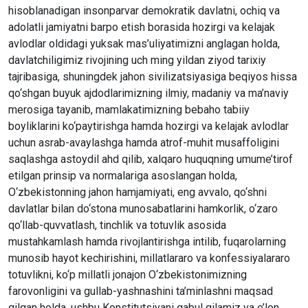
hisoblanadigan insonparvar demokratik davlatni, ochiq va
adolatli jamiyatni barpo etish borasida hozirgi va kelajak
avlodlar oldidagi yuksak mas’uliyatimizni anglagan holda,
davlatchiligimiz rivojining uch ming yildan ziyod tarixiy
tajribasiga, shuningdek jahon sivilizatsiyasiga beqiyos hissa
qo‘shgan buyuk ajdodlarimizning ilmiy, madaniy va ma’naviy
merosiga tayanib, mamlakatimizning bebaho tabiiy
boyliklarini ko‘paytirishga hamda hozirgi va kelajak avlodlar
uchun asrab-avaylashga hamda atrof-muhit musaffoligini
saqlashga astoydil ahd qilib, xalqaro huquqning umume’tirof
etilgan prinsip va normalariga asoslangan holda,
O‘zbekistonning jahon hamjamiyati, eng avvalo, qo‘shni
davlatlar bilan do‘stona munosabatlarini hamkorlik, o‘zaro
qo‘llab-quvvatlash, tinchlik va totuvlik asosida
mustahkamlash hamda rivojlantirishga intilib, fuqarolarning
munosib hayot kechirishini, millatlararo va konfessiyalararo
totuvlikni, ko‘p millatli jonajon O‘zbekistonimizning
farovonligini va gullab-yashnashini ta’minlashni maqsad
qilgan holda, ushbu Konstitutsiyani qabul qilamiz va e’lon