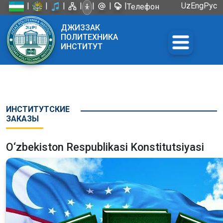
|
|
|
|
|
|
|
Uz
Eng
Рус
Телефон
доверия:
ДЖИЗЗАК
+998 72
ПОЛИТЕХНИКА
226-45-57
ИНСТИТУТ
ИНСТИТУТСКИЕ
ЗАКАЗЫ
O‘zbekiston Respublikasi Konstitutsiyasi