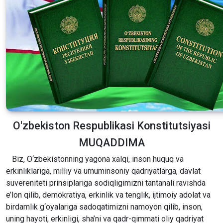
O'zbekiston Respublikasi Konstitutsiyasi
MUQADDIMA
Biz, O‘zbekistonning yagona xalqi, inson huquq va
erkinliklariga, milliy va umuminsoniy qadriyatlarga, davlat
suvereniteti prinsiplariga sodiqligimizni tantanali ravishda
e’lon qilib, demokratiya, erkinlik va tenglik, ijtimoiy adolat va
birdamlik g‘oyalariga sadoqatimizni namoyon qilib, inson,
uning hayoti, erkinligi, sha’ni va qadr-qimmati oliy qadriyat