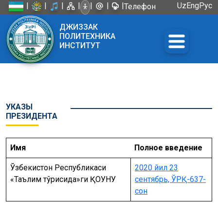
|
|
|
|
|
|
|
Uz
Eng
Рус
Телефон
доверия:
ДЖИЗЗАК
+998 72
ПОЛИТЕХНИКА
226-45-57
ИНСТИТУТ
УКАЗЫ
ПРЕЗИДЕНТА
Имя
Полное введение
Ўзбекистон Республикаси
2020 йил 23
«Таълим тўғрисида»ги ҚОУНУ
сентябрь, ЎРҚ-637-
сон