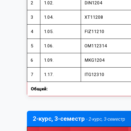
2
1.02.
DIN1204
3
1.04.
XT11208
4
1.05.
FIZ11210
5
1.06.
OM112314
6
1.09.
MKG1204
7
1.17.
ITG12310
Общий:
2-курс, 3-семестр
- 2-курс, 3-семестр