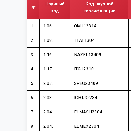
Научный
Код научной
№
код
квалификации
1
1.06.
OM112314
2
1.08.
TTAT1304
3
1.16
NAZEL13409
4
1.17.
ITG12310
5
2.03.
SPEQ23409
6
2.03.
ICHTJO‘234
7
2.04.
ELMASH2304
8
2.04.
ELMEX2304