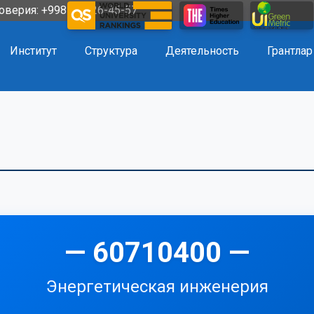
оверия: +998 72 226-45-57
Институт
Структура
Деятельность
Грантлар
— 60710400 —
Энергетическая инженерия