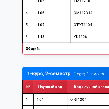
3
1.05.
FIZ11210
4
1.06.
OM112314
5
1.07.
О‘EYT1104
6
1.18.
YK1106
Общий:
1-курс, 2-семестр
- 1-курс, 2-семестр
№
Научный код
Код научной квал
1
1.01.
О‘RT1204