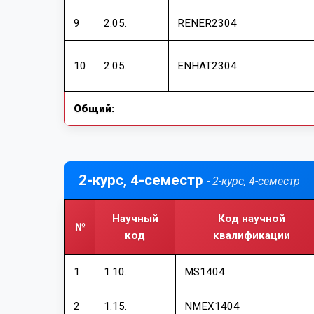
9
2.05.
RENER2304
10
2.05.
ENHAT2304
Общий:
2-курс, 4-семестр
- 2-курс, 4-семестр
Научный
Код научной
№
код
квалификации
1
1.10.
MS1404
2
1.15.
NMEX1404