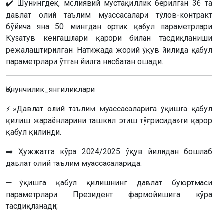
✔️ Шунингдек, молиявий мустақиллик берилган 36 та
давлат олий таълим муассасалари тўлов-контракт
бўйича яна 50 мингдан ортиқ қабул параметрлари
Кузатув кенгашлари қарори билан тасдиқланиши
режалаштирилган. Натижада жорий ўқув йилида қабул
параметрлари ўтган йилга нисбатан ошади.
Қонунчилик_янгиликлари
⚡️»Давлат олий таълим муассасаларига ўқишга қабул
қилиш жараёнларини ташкил этиш тўғрисида»ги қарор
қабул қилинди.
➡️ Ҳужжатга кўра 2024/2025 ўқув йилидан бошлаб
давлат олий таълим муассасаларида:
➖ўқишга қабул қилишнинг давлат буюртмаси
параметрлари Президент фармойишига кўра
тасдиқланади;