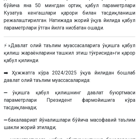
бўйича яна 50 мингдан ортиқ қабул параметрлари
Кузатув кенгашлари қарори билан тасдиқланиши
режалаштирилган. Натижада жорий ўқув йилида қабул
параметрлари ўтган йилга нисбатан ошади.
⚡️»Давлат олий таълим муассасаларига ўқишга қабул
қилиш жараёнларини ташкил этиш тўғрисида»ги қарор
қабул қилинди.
➡️ Ҳужжатга кўра 2024/2025 ўқув йилидан бошлаб
давлат олий таълим муассасаларида:
➖ўқишга қабул қилишнинг давлат буюртмаси
параметрлари Президент фармойишига кўра
тасдиқланади;
➖бакалавриат йўналишлари бўйича масофавий таълим
шакли жорий этилади;