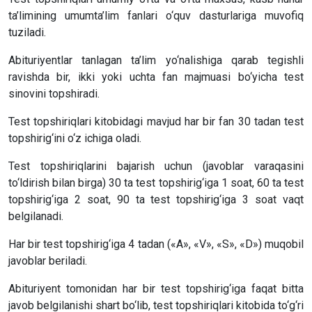
ta’limining umumta’lim fanlari o‘quv dasturlariga muvofiq
tuziladi.
Abituriyentlar tanlagan ta’lim yo‘nalishiga qarab tegishli
ravishda bir, ikki yoki uchta fan majmuasi bo‘yicha test
sinovini topshiradi.
Test topshiriqlari kitobidagi mavjud har bir fan 30 tadan test
topshirig‘ini o‘z ichiga oladi.
Test topshiriqlarini bajarish uchun (javoblar varaqasini
to‘ldirish bilan birga) 30 ta test topshirig‘iga 1 soat, 60 ta test
topshirig‘iga 2 soat, 90 ta test topshirig‘iga 3 soat vaqt
belgilanadi.
Har bir test topshirig‘iga 4 tadan («A», «V», «S», «D») muqobil
javoblar beriladi.
Abituriyent tomonidan har bir test topshirig‘iga faqat bitta
javob belgilanishi shart bo‘lib, test topshiriqlari kitobida to‘g‘ri