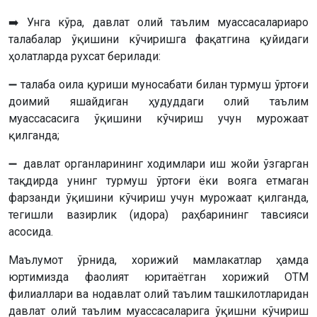
➡️ Унга кўра, давлат олий таълим муассасалариаро
талабалар ўқишини кўчиришга фақатгина қуйидаги
ҳолатларда рухсат берилади:
➖ талаба оила қуриши муносабати билан турмуш ўртоғи
доимий яшайдиган ҳудуддаги олий таълим
муассасасига ўқишини кўчириш учун мурожаат
қилганда;
➖ давлат органларининг ходимлари иш жойи ўзгарган
тақдирда унинг турмуш ўртоғи ёки вояга етмаган
фарзанди ўқишини кўчириш учун мурожаат қилганда,
тегишли вазирлик (идора) раҳбарининг тавсияси
асосида.
Маълумот ўрнида, хорижий мамлакатлар ҳамда
юртимизда фаолият юритаётган хорижий ОТМ
филиаллари ва нодавлат олий таълим ташкилотларидан
давлат олий таълим муассасаларига ўқишни кўчириш