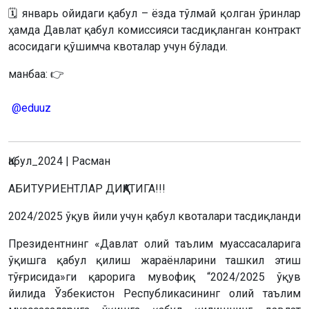
🗓 январь ойидаги қабул – ёзда тўлмай қолган ўринлар
ҳамда Давлат қабул комиссияси тасдиқланган контракт
асосидаги қўшимча квоталар учун бўлади.
манбаа: 👉
@eduuz
Қабул_2024 | Расман
АБИТУРИЕНТЛАР ДИҚҚАТИГА!!!
2024/2025 ўқув йили учун қабул квоталари тасдиқланди
Президентнинг «Давлат олий таълим муассасаларига
ўқишга қабул қилиш жараёнларини ташкил этиш
тўғрисида»ги қарорига мувофиқ “2024/2025 ўқув
йилида Ўзбекистон Республикасининг олий таълим