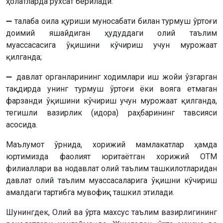
ҳолатларда рухсат берилади:
➖ талаба оила қуриши муносабати билан турмуш ўртоғи
доимий яшайдиган ҳудуддаги олий таълим
муассасасига ўқишини кўчириш учун мурожаат
қилганда;
➖ давлат органларининг ходимлари иш жойи ўзгарган
тақдирда унинг турмуш ўртоғи ёки вояга етмаган
фарзанди ўқишини кўчириш учун мурожаат қилганда,
тегишли вазирлик (идора) раҳбарининг тавсияси
асосида.
Маълумот ўрнида, хорижий мамлакатлар ҳамда
юртимизда фаолият юритаётган хорижий ОТМ
филиаллари ва нодавлат олий таълим ташкилотларидан
давлат олий таълим муассасаларига ўқишни кўчириш
амалдаги тартибга мувофиқ ташкил этилади.
Шунингдек, Олий ва ўрта махсус таълим вазирлигининг