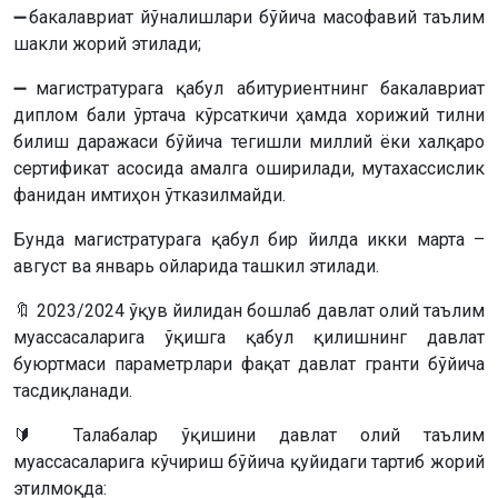
➖бакалавриат йўналишлари бўйича масофавий таълим
шакли жорий этилади;
➖магистратурага қабул абитуриентнинг бакалавриат
диплом бали ўртача кўрсаткичи ҳамда хорижий тилни
билиш даражаси бўйича тегишли миллий ёки халқаро
сертификат асосида амалга оширилади, мутахассислик
фанидан имтиҳон ўтказилмайди.
Бунда магистратурага қабул бир йилда икки марта –
август ва январь ойларида ташкил этилади.
🔖 2023/2024 ўқув йилидан бошлаб давлат олий таълим
муассасаларига ўқишга қабул қилишнинг давлат
буюртмаси параметрлари фақат давлат гранти бўйича
тасдиқланади.
🔰 Талабалар ўқишини давлат олий таълим
муассасаларига кўчириш бўйича қуйидаги тартиб жорий
этилмоқда: