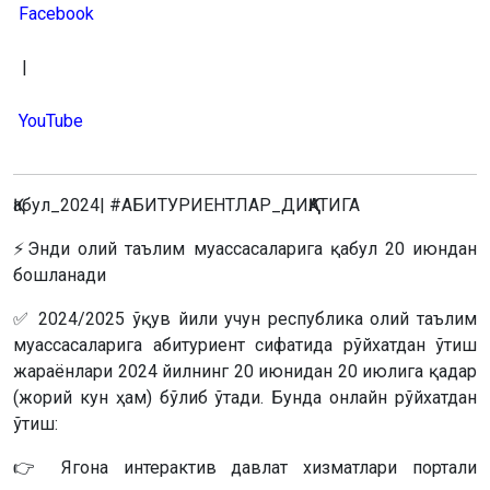
Facebook
|
YouTube
Қабул_2024| #АБИТУРИЕНТЛАР_ДИҚҚАТИГА
⚡️Энди олий таълим муассасаларига қабул 20 июндан
бошланади
✅ 2024/2025 ўқув йили учун республика олий таълим
муассасаларига абитуриент сифатида рўйхатдан ўтиш
жараёнлари 2024 йилнинг 20 июнидан 20 июлига қадар
(жорий кун ҳам) бўлиб ўтади. Бунда онлайн рўйхатдан
ўтиш:
👉 Ягона интерактив давлат хизматлари портали