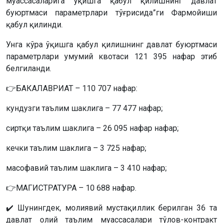
муассасаларига ўқишга қабул қилишнинг давлат
буюртмаси параметрлари тўғрисида”ги Фармойиши
қабул қилинди.
Унга кўра ўқишга қабул қилишнинг давлат буюртмаси
параметрлари умумий квотаси 121 395 нафар этиб
белгиланди.
👉БАКАЛАВРИАТ – 110 707 нафар:
кундузги таълим шаклига – 77 477 нафар;
сиртқи таълим шаклига – 26 095 нафар нафар;
кечки таълим шаклига – 3 725 нафар;
масофавий таълим шаклига – 3 410 нафар;
👉МАГИСТРАТУРА – 10 688 нафар.
✔️ Шунингдек, молиявий мустақиллик берилган 36 та
давлат олий таълим муассасалари тўлов-контракт