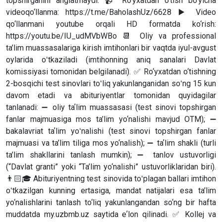
topshirganini anglatmaydi. 📹 Ro‘yxatdan o‘tish bo‘yicha
videoqo‘llanma: https://t.me/BaholashUz/6628 ▶️ Video
qo‘llanmani youtube orqali HD formatda ko‘rish:
https://youtu.be/IU_udMVbWBo 📆 Oliy va professional
ta’lim muassasalariga kirish imtihonlari bir vaqtda iyul-avgust
oylarida oʻtkaziladi (imtihonning aniq sanalari Davlat
komissiyasi tomonidan belgilanadi). ✅ Ro‘yxatdan o‘tishning
2-bosqichi test sinovlari toʻliq yakunlanganidan soʻng 15 kun
davom etadi va abituriyentlar tomonidan quyidagilar
tanlanadi: ➖ oliy taʼlim muassasasi (test sinovi topshirgan
fanlar majmuasiga mos ta’lim yo‘nalishi mavjud OTM); ➖
bakalavriat taʼlim yoʻnalishi (test sinovi topshirgan fanlar
majmuasi va ta’lim tiliga mos yo‘nalish); ➖ taʼlim shakli (turli
ta’lim shakllarini tanlash mumkin); ➖ tanlov ustuvorligi
(“Davlat granti” yoki “Ta’lim yo‘nalishi” ustuvorliklaridan biri).
👨🏻🎓 Abituriyentning test sinovida toʻplagan ballari imtihon
oʻtkazilgan kunning ertasiga, mandat natijalari esa ta’lim
yo‘nalishlarini tanlash to‘liq yakunlangandan so‘ng bir hafta
muddatda my.uzbmb.uz saytida eʼlon qilinadi. ✅ Kollej va