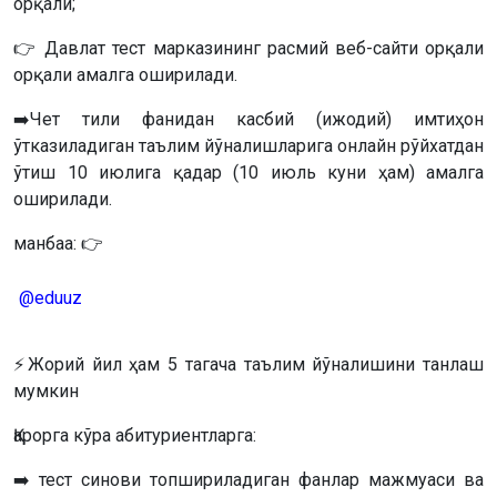
орқали;
👉 Давлат тест марказининг расмий веб-сайти орқали
орқали амалга оширилади.
➡️Чет тили фанидан касбий (ижодий) имтиҳон
ўтказиладиган таълим йўналишларига онлайн рўйхатдан
ўтиш 10 июлига қадар (10 июль куни ҳам) амалга
оширилади.
манбаа: 👉
@eduuz
⚡️Жорий йил ҳам 5 тагача таълим йўналишини танлаш
мумкин
Қарорга кўра абитуриентларга:
➡️ тест синови топшириладиган фанлар мажмуаси ва