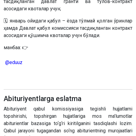
тасдиқланган давлат гранти ва тўлов-контракт
асосидаги квоталар учун;
🗓 январь ойидаги қабул – ёзда тўлмай қолган ўринлар
ҳамда Давлат қабул комиссияси тасдиқланган контракт
асосидаги қўшимча квоталар учун бўлади.
манбаа: 👉
@eduuz
Abituriyentlarga eslatma
Abituriyent qabul komissiyasiga tegishli hujjatlarni
topshirishi, topshirgan hujjatlariga mos ma’lumotlar
abiturientlar bazasiga to‘g‘ri kiritilganini tasdiqlashi lozim.
Qabul jarayoni tugagandan so‘ng abiturientning murojaatlari