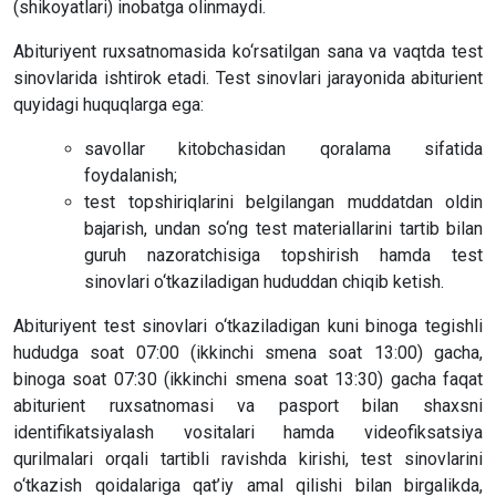
(shikoyatlari) inobatga olinmaydi.
Abituriyent ruxsatnomasida ko‘rsatilgan sana va vaqtda test
sinovlarida ishtirok etadi. Test sinovlari jarayonida abiturient
quyidagi huquqlarga ega:
savollar kitobchasidan qoralama sifatida
foydalanish;
test topshiriqlarini belgilangan muddatdan oldin
bajarish, undan so‘ng test materiallarini tartib bilan
guruh nazoratchisiga topshirish hamda test
sinovlari o‘tkaziladigan hududdan chiqib ketish.
Abituriyent test sinovlari o‘tkaziladigan kuni binoga tegishli
hududga soat 07:00 (ikkinchi smena soat 13:00) gacha,
binoga soat 07:30 (ikkinchi smena soat 13:30) gacha faqat
abiturient ruxsatnomasi va pasport bilan shaxsni
identifikatsiyalash vositalari hamda videofiksatsiya
qurilmalari orqali tartibli ravishda kirishi, test sinovlarini
o‘tkazish qoidalariga qat’iy amal qilishi bilan birgalikda,