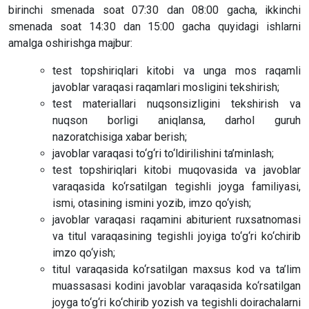
birinchi smenada soat 07:30 dan 08:00 gacha, ikkinchi
smenada soat 14:30 dan 15:00 gacha quyidagi ishlarni
amalga oshirishga majbur:
test topshiriqlari kitobi va unga mos raqamli
javoblar varaqasi raqamlari mosligini tekshirish;
test materiallari nuqsonsizligini tekshirish va
nuqson borligi aniqlansa, darhol guruh
nazoratchisiga xabar berish;
javoblar varaqasi to‘g‘ri to‘ldirilishini ta’minlash;
test topshiriqlari kitobi muqovasida va javoblar
varaqasida ko‘rsatilgan tegishli joyga familiyasi,
ismi, otasining ismini yozib, imzo qo‘yish;
javoblar varaqasi raqamini abiturient ruxsatnomasi
va titul varaqasining tegishli joyiga to‘g‘ri ko‘chirib
imzo qo‘yish;
titul varaqasida ko‘rsatilgan maxsus kod va ta’lim
muassasasi kodini javoblar varaqasida ko‘rsatilgan
joyga to‘g‘ri ko‘chirib yozish va tegishli doirachalarni