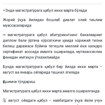
⚡️Энди магистратурага қабул икки марта бўлади
Жорий ўқув йилидан бошлаб давлат олий таълим
муассасаларида:
➖магистратурага қабул абитуриентнинг бакалавриат
диплом бали ўртача кўрсаткичи ҳамда хорижий тилни
билиш даражаси бўйича тегишли миллий ёки халқаро
сертификат асосида амалга оширилади, мутахассислик
фанидан имтиҳон ўтказилмайди.
Бунда магистратурага қабул бир йилда икки марта –
август ва январь ойларида ташкил этилади.
Қўшимча тўлдириш
Магистратурага қабул икки марта амалга оширилганда:
🗓 август ойидаги қабул – навбатдаги ўқув йили учун