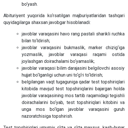
bo‘yash.
Abituriyent yuqorida ko‘rsatilgan majburiyatlaridan tashqari
quyidagilarga shaxsan javobgar hisoblanadi:
javoblar varaqasini havo rang pastali sharikli ruchka
bilan to‘ldirish;
javoblar varaqasini bukmaslik, marker chizig‘iga
yozmaslik, javoblar varaqasi raqami ostida
joylashgan doirachalarni bo‘yamaslik;
javoblar varaqasi bilim darajasini belgilovchi asosiy
hujjat bo‘lganligi uchun uni to‘g‘ri to‘ldirish;
belgilangan vaqt tugaguniga qadar test topshiriqlari
kitobida mavjud test topshiriqlarini bajargan holda
javoblar varaqasining mos tartib raqamidagi tegishli
doirachalarini bo‘yab, test topshiriqlari kitobini va
unga mos bo‘lgan javoblar varaqasini guruh
nazoratchisiga topshirish.
Test topshiriqlari umumiy o‘rta va o‘rta maxsus, kasb-hunar