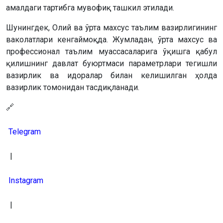
амалдаги тартибга мувофиқ ташкил этилади.
Шунингдек, Олий ва ўрта махсус таълим вазирлигининг
ваколатлари кенгаймоқда. Жумладан, ўрта махсус ва
профессионал таълим муассасаларига ўқишга қабул
қилишнинг давлат буюртмаси параметрлари тегишли
вазирлик ва идоралар билан келишилган ҳолда
вазирлик томонидан тасдиқланади.
🔗
Telegram
|
Instagram
|