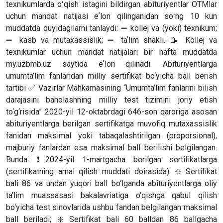
texnikumlarda oʻqish istagini bildirgan abituriyentlar OTMlar
uchun mandat natijasi eʼlon qilinganidan soʻng 10 kun
muddatda quyidagilarni tanlaydi: ➖ kollej va (yoki) texnikum;
➖ kasb va mutaxassislik; ➖ taʼlim shakli. 📝 Kollej va
texnikumlar uchun mandat natijalari bir hafta muddatda
my.uzbmb.uz saytida eʼlon qilinadi. Abituriyentlarga
umumta’lim fanlaridan milliy sertifikat bo‘yicha ball berish
tartibi ✅ Vazirlar Mahkamasining “Umumta’lim fanlarini bilish
darajasini baholashning milliy test tizimini joriy etish
to‘g‘risida” 2020-yil 12-oktabrdagi 646-son qaroriga asosan
abituriyentlarga berilgan sertifikatga muvofiq mutaxassislik
fanidan maksimal yoki tabaqalashtirilgan (proporsional),
majburiy fanlardan esa maksimal ball berilishi belgilangan.
Bunda: ❗️2024-yil 1-martgacha berilgan sertifikatlarga
(sertifikatning amal qilish muddati doirasida): ❇️ Sertifikat
bali 86 va undan yuqori ball bo‘lganda abituriyentlarga oliy
ta’lim muassasasi bakalavriatiga o‘qishga qabul qilish
bo‘yicha test sinovlarida ushbu fandan belgilangan maksimal
ball beriladi; ❇️ Sertifikat bali 60 balldan 86 ballgacha