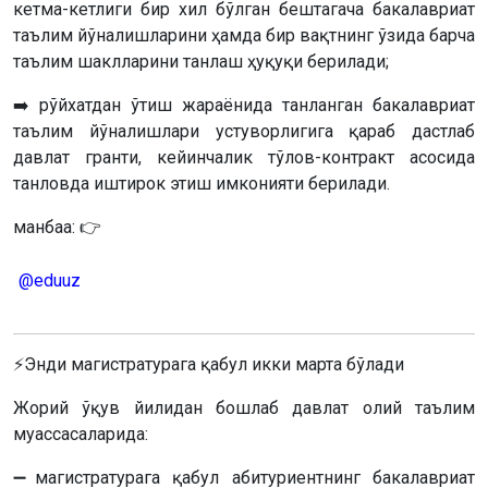
кетма-кетлиги бир хил бўлган бештагача бакалавриат
таълим йўналишларини ҳамда бир вақтнинг ўзида барча
таълим шаклларини танлаш ҳуқуқи берилади;
➡️ рўйхатдан ўтиш жараёнида танланган бакалавриат
таълим йўналишлари устуворлигига қараб дастлаб
давлат гранти, кейинчалик тўлов-контракт асосида
танловда иштирок этиш имконияти берилади.
манбаа: 👉
@eduuz
⚡️Энди магистратурага қабул икки марта бўлади
Жорий ўқув йилидан бошлаб давлат олий таълим
муассасаларида:
➖магистратурага қабул абитуриентнинг бакалавриат