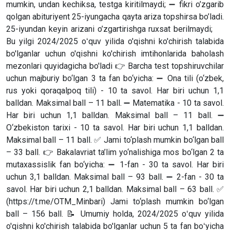
mumkin, undan kechiksa, testga kiritilmaydi; ➖ fikri o’zgarib
qolgan abituriyent 25-iyungacha qayta ariza topshirsa bo’ladi.
25-iyundan keyin arizani o’zgartirishga ruxsat berilmaydi;
Bu yilgi 2024/2025 oʻquv yilida o'qishni ko'chirish talabida
bo'lganlar uchun o'qishni ko'chirish imtihonlarida baholash
mezonlari quyidagicha bo'ladi 👉 Barcha test topshiruvchilar
uchun majburiy bo‘lgan 3 ta fan bo‘yicha: ➖ Ona tili (o‘zbek,
rus yoki qoraqalpoq tili) - 10 ta savol. Har biri uchun 1,1
balldan. Maksimal ball – 11 ball. ➖ Matematika - 10 ta savol.
Har biri uchun 1,1 balldan. Maksimal ball – 11 ball. ➖
O‘zbekiston tarixi - 10 ta savol. Har biri uchun 1,1 balldan.
Maksimal ball – 11 ball. ✅ Jami to‘plash mumkin bo‘lgan ball
– 33 ball. 👉 Bakalavriat ta’lim yo‘nalishiga mos bo‘lgan 2 ta
mutaxassislik fan bo‘yicha: ➖ 1-fan - 30 ta savol. Har biri
uchun 3,1 balldan. Maksimal ball – 93 ball. ➖ 2-fan - 30 ta
savol. Har biri uchun 2,1 balldan. Maksimal ball – 63 ball. ✅
(https://t.me/OTM_Minbari) Jami to‘plash mumkin bo‘lgan
ball – 156 ball. 📝 Umumiy holda, 2024/2025 oʻquv yilida
o'qishni ko'chirish talabida bo'lganlar uchun 5 ta fan boʻyicha