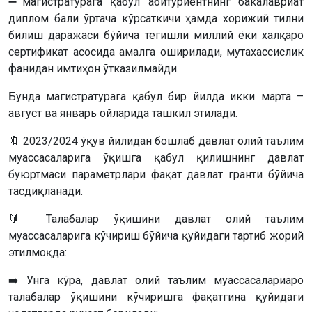
➖магистратурага қабул абитуриентнинг бакалавриат
диплом бали ўртача кўрсаткичи ҳамда хорижий тилни
билиш даражаси бўйича тегишли миллий ёки халқаро
сертификат асосида амалга оширилади, мутахассислик
фанидан имтиҳон ўтказилмайди.
Бунда магистратурага қабул бир йилда икки марта –
август ва январь ойларида ташкил этилади.
🔖 2023/2024 ўқув йилидан бошлаб давлат олий таълим
муассасаларига ўқишга қабул қилишнинг давлат
буюртмаси параметрлари фақат давлат гранти бўйича
тасдиқланади.
🔰 Талабалар ўқишини давлат олий таълим
муассасаларига кўчириш бўйича қуйидаги тартиб жорий
этилмоқда:
➡️ Унга кўра, давлат олий таълим муассасалариаро
талабалар ўқишини кўчиришга фақатгина қуйидаги