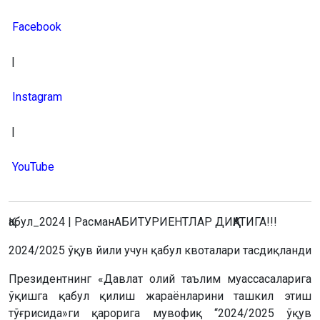
Facebook
|
Instagram
|
YouTube
Қабул_2024 | РасманАБИТУРИЕНТЛАР ДИҚҚАТИГА!!!
2024/2025 ўқув йили учун қабул квоталари тасдиқланди
Президентнинг «Давлат олий таълим муассасаларига
ўқишга қабул қилиш жараёнларини ташкил этиш
тўғрисида»ги қарорига мувофиқ “2024/2025 ўқув