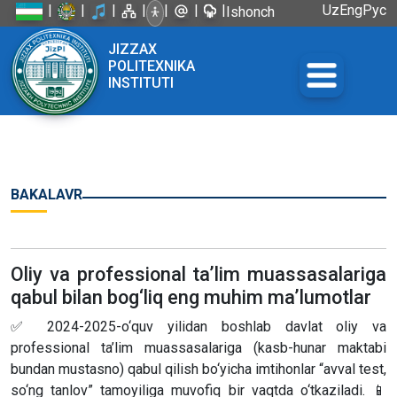
|
|
|
|
|
|
|
Uz
Eng
Рус
Ishonch
telefoni:
JIZZAX
+998 72
POLITEXNIKA
226-45-57
INSTITUTI
BAKALAVR
Oliy va professional ta’lim muassasalariga
qabul bilan bog‘liq eng muhim ma’lumotlar
✅ 2024-2025-o‘quv yilidan boshlab davlat oliy va
professional ta’lim muassasalariga (kasb-hunar maktabi
bundan mustasno) qabul qilish bo‘yicha imtihonlar “avval test,
so‘ng tanlov” tamoyiliga muvofiq bir vaqtda o‘tkaziladi. 📱