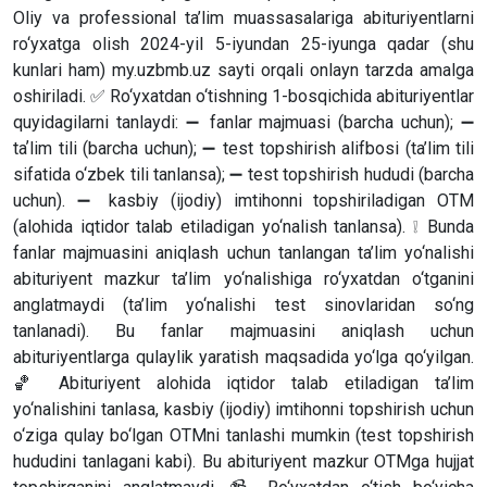
Oliy va professional ta’lim muassasalariga abituriyentlarni
ro‘yxatga olish 2024-yil 5-iyundan 25-iyunga qadar (shu
kunlari ham) my.uzbmb.uz sayti orqali onlayn tarzda amalga
oshiriladi. ✅ Ro‘yxatdan o‘tishning 1-bosqichida abituriyentlar
quyidagilarni tanlaydi: ➖ fanlar majmuasi (barcha uchun); ➖
taʼlim tili (barcha uchun); ➖ test topshirish alifbosi (ta’lim tili
sifatida o‘zbek tili tanlansa); ➖ test topshirish hududi (barcha
uchun). ➖ kasbiy (ijodiy) imtihonni topshiriladigan OTM
(alohida iqtidor talab etiladigan yo‘nalish tanlansa). ❕ Bunda
fanlar majmuasini aniqlash uchun tanlangan ta’lim yo‘nalishi
abituriyent mazkur ta’lim yo‘nalishiga ro‘yxatdan o‘tganini
anglatmaydi (ta’lim yo‘nalishi test sinovlaridan so‘ng
tanlanadi). Bu fanlar majmuasini aniqlash uchun
abituriyentlarga qulaylik yaratish maqsadida yo‘lga qo‘yilgan.
🏀 Abituriyent alohida iqtidor talab etiladigan ta’lim
yo‘nalishini tanlasa, kasbiy (ijodiy) imtihonni topshirish uchun
o‘ziga qulay bo‘lgan OTMni tanlashi mumkin (test topshirish
hududini tanlagani kabi). Bu abituriyent mazkur OTMga hujjat