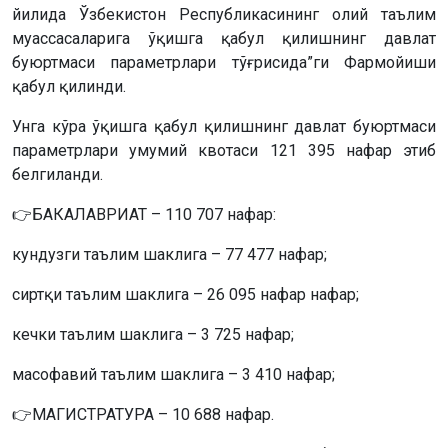
йилида Ўзбекистон Республикасининг олий таълим
муассасаларига ўқишга қабул қилишнинг давлат
буюртмаси параметрлари тўғрисида”ги Фармойиши
қабул қилинди.
Унга кўра ўқишга қабул қилишнинг давлат буюртмаси
параметрлари умумий квотаси 121 395 нафар этиб
белгиланди.
👉БАКАЛАВРИАТ – 110 707 нафар:
кундузги таълим шаклига – 77 477 нафар;
сиртқи таълим шаклига – 26 095 нафар нафар;
кечки таълим шаклига – 3 725 нафар;
масофавий таълим шаклига – 3 410 нафар;
👉МАГИСТРАТУРА – 10 688 нафар.