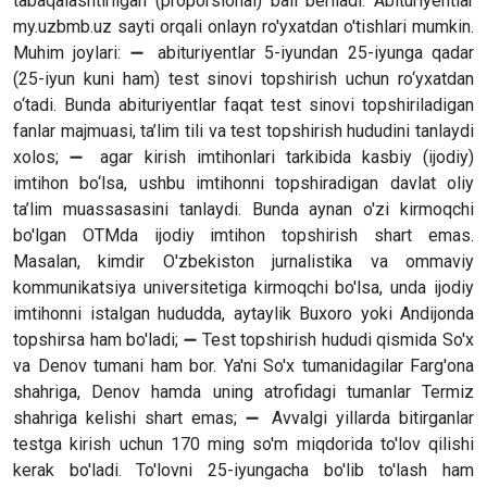
tabaqalashtirilgan (proporsional) ball beriladi. Abituriyentlar
my.uzbmb.uz sayti orqali onlayn ro'yxatdan o'tishlari mumkin.
Muhim joylari: ➖ abituriyentlar 5-iyundan 25-iyunga qadar
(25-iyun kuni ham) test sinovi topshirish uchun ro‘yxatdan
o‘tadi. Bunda abituriyentlar faqat test sinovi topshiriladigan
fanlar majmuasi, ta’lim tili va test topshirish hududini tanlaydi
xolos; ➖ agar kirish imtihonlari tarkibida kasbiy (ijodiy)
imtihon bo‘lsa, ushbu imtihonni topshiradigan davlat oliy
ta’lim muassasasini tanlaydi. Bunda aynan o'zi kirmoqchi
bo'lgan OTMda ijodiy imtihon topshirish shart emas.
Masalan, kimdir O'zbekiston jurnalistika va ommaviy
kommunikatsiya universitetiga kirmoqchi bo'lsa, unda ijodiy
imtihonni istalgan hududda, aytaylik Buxoro yoki Andijonda
topshirsa ham bo'ladi; ➖ Test topshirish hududi qismida So'x
va Denov tumani ham bor. Ya'ni So'x tumanidagilar Farg'ona
shahriga, Denov hamda uning atrofidagi tumanlar Termiz
shahriga kelishi shart emas; ➖ Avvalgi yillarda bitirganlar
testga kirish uchun 170 ming so'm miqdorida to'lov qilishi
kerak bo'ladi. To'lovni 25-iyungacha bo'lib to'lash ham