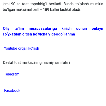
jami 90 ta test topshirigʻi beriladi. Bunda toʻplash mumkin
boʻlgan maksimal ball – 189 ballni tashkil etadi.
Oliy ta’lim muassasalariga kirish uchun onlayn
ro‘yxatdan o‘tish bo‘yicha videoqo‘llanma
Youtube orqali ko‘rish
Davlat test markazining rasmiy sahifalari:
Telegram
Facebook