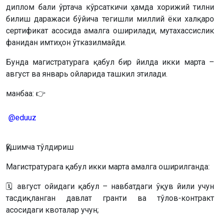
диплом бали ўртача кўрсаткичи ҳамда хорижий тилни
билиш даражаси бўйича тегишли миллий ёки халқаро
сертификат асосида амалга оширилади, мутахассислик
фанидан имтиҳон ўтказилмайди.
Бунда магистратурага қабул бир йилда икки марта –
август ва январь ойларида ташкил этилади.
манбаа: 👉
@eduuz
Қўшимча тўлдириш
Магистратурага қабул икки марта амалга оширилганда:
🗓 август ойидаги қабул – навбатдаги ўқув йили учун
тасдиқланган давлат гранти ва тўлов-контракт
асосидаги квоталар учун;