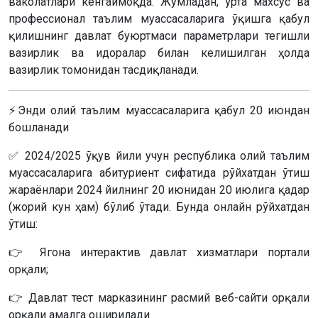
ваколатлари кенгаймоқда. Жумладан, ўрта махсус ва
профессионал таълим муассасаларига ўқишга қабул
қилишнинг давлат буюртмаси параметрлари тегишли
вазирлик ва идоралар билан келишилган ҳолда
вазирлик томонидан тасдиқланади.
⚡️Энди олий таълим муассасаларига қабул 20 июндан
бошланади
✅ 2024/2025 ўқув йили учун республика олий таълим
муассасаларига абитуриент сифатида рўйхатдан ўтиш
жараёнлари 2024 йилнинг 20 июнидан 20 июлига қадар
(жорий кун ҳам) бўлиб ўтади. Бунда онлайн рўйхатдан
ўтиш:
👉 Ягона интерактив давлат хизматлари портали
орқали;
👉 Давлат тест марказининг расмий веб-сайти орқали
орқали амалга оширилади.