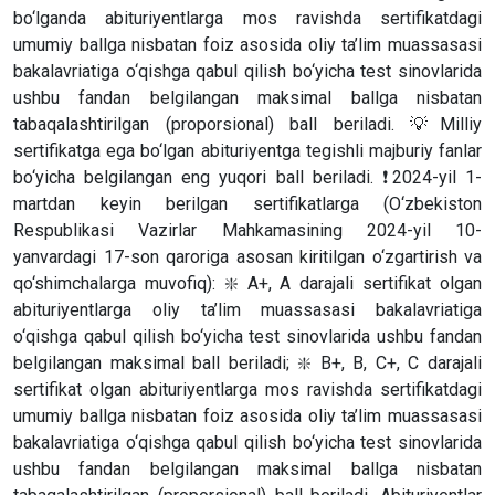
bo‘lganda abituriyentlarga mos ravishda sertifikatdagi
umumiy ballga nisbatan foiz asosida oliy ta’lim muassasasi
bakalavriatiga o‘qishga qabul qilish bo‘yicha test sinovlarida
ushbu fandan belgilangan maksimal ballga nisbatan
tabaqalashtirilgan (proporsional) ball beriladi. 💡Milliy
sertifikatga ega bo‘lgan abituriyentga tegishli majburiy fanlar
bo‘yicha belgilangan eng yuqori ball beriladi. ❗️2024-yil 1-
martdan keyin berilgan sertifikatlarga (O‘zbekiston
Respublikasi Vazirlar Mahkamasining 2024-yil 10-
yanvardagi 17-son qaroriga asosan kiritilgan o‘zgartirish va
qo‘shimchalarga muvofiq): ❇️ A+, A darajali sertifikat olgan
abituriyentlarga oliy ta’lim muassasasi bakalavriatiga
o‘qishga qabul qilish bo‘yicha test sinovlarida ushbu fandan
belgilangan maksimal ball beriladi; ❇️ B+, B, C+, C darajali
sertifikat olgan abituriyentlarga mos ravishda sertifikatdagi
umumiy ballga nisbatan foiz asosida oliy ta’lim muassasasi
bakalavriatiga o‘qishga qabul qilish bo‘yicha test sinovlarida
ushbu fandan belgilangan maksimal ballga nisbatan