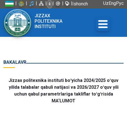
|
|
|
|
|
|
|
Uz
Eng
Рус
Ishonch
telefoni:
JIZZAX
+998 72
POLITEXNIKA
226-45-57
INSTITUTI
BAKALAVR
Jizzax politexnika instituti boʻyicha 2024/2025 oʻquv
yilida talabalar qabuli natijasi va 2026/2027 oʻquv yili
uchun qabul parametrlariga takliflar toʻgʻrisida
MAʼLUMOT