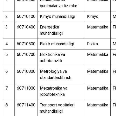
qurilmalar va tizimlar
2
60710100
Kimyo muhandisligi
Kimyo
M
3
60710400
Energetika
Matematika
F
muhandisligi
4
60710500
Elektr muhandisligi
Fizika
M
5
60710700
Elektronika va
Matematika
F
asbobsozlik
6
60710800
Metrologiya va
Matematika
F
standartlashtirish
7
60711000
Mexatronika va
Matematika
F
robototexnika
8
60711400
Transport vositalari
Matematika
F
muhandisligi