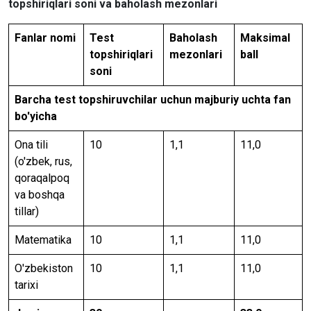
topshiriqlari soni va baholash mezonlari
Fanlar nomi
Test
Baholash
Maksimal
topshiriqlari
mezonlari
ball
soni
Barcha test topshiruvchilar uchun majburiy uchta fan
bo'yicha
Ona tili
10
1,1
11,0
(o'zbek, rus,
qoraqalpoq
va boshqa
tillar)
Matematika
10
1,1
11,0
O'zbekiston
10
1,1
11,0
tarixi