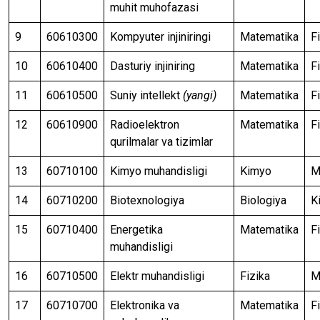
muhit muhofazasi
9
60610300
Kompyuter injiniringi
Matematika
F
10
60610400
Dasturiy injiniring
Matematika
F
11
60610500
Suniy intellekt
(yangi)
Matematika
F
12
60610900
Radioelektron
Matematika
F
qurilmalar va tizimlar
13
60710100
Kimyo muhandisligi
Kimyo
M
14
60710200
Biotexnologiya
Biologiya
K
15
60710400
Energetika
Matematika
F
muhandisligi
16
60710500
Elektr muhandisligi
Fizika
M
17
60710700
Elektronika va
Matematika
F