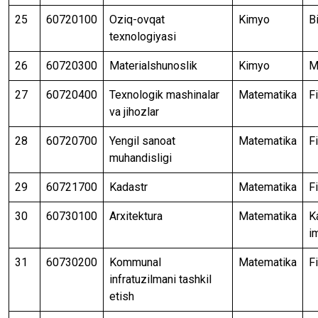
25
60720100
Oziq-ovqat
Kimyo
B
texnologiyasi
26
60720300
Materialshunoslik
Kimyo
M
27
60720400
Texnologik mashinalar
Matematika
F
va jihozlar
28
60720700
Yengil sanoat
Matematika
F
muhandisligi
29
60721700
Kadastr
Matematika
F
30
60730100
Arxitektura
Matematika
K
i
31
60730200
Kommunal
Matematika
F
infratuzilmani tashkil
etish