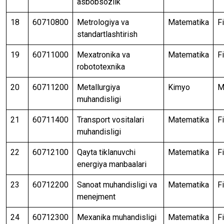
asbobsozlik
18
60710800
Metrologiya va
Matematika
F
standartlashtirish
19
60711000
Mexatronika va
Matematika
F
robototexnika
20
60711200
Metallurgiya
Kimyo
M
muhandisligi
21
60711400
Transport vositalari
Matematika
F
muhandisligi
22
60712100
Qayta tiklanuvchi
Matematika
F
energiya manbaalari
23
60712200
Sanoat muhandisligi va
Matematika
F
menejment
24
60712300
Mexanika muhandisligi
Matematika
F