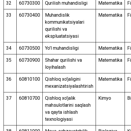
32
60730300
Qurilish muhandisligi
Matematika
F
33
60730400
Muhandislik
Matematika
F
kommunikatsiyalari
qurilishi va
ekspluatatsiyasi
34
60730500
Yo'l muhandisligi
Matematika
F
35
60730900
Shahar qurilishi va
Matematika
F
loyihalash
36
60810100
Qishloq xo'jaligini
Matematika
F
mexanizatsiyalashtirish
37
60810700
Qishloq xo'jalik
Kimyo
B
mahsulotlarini saqlash
va qayta ishlash
texnologiyasi