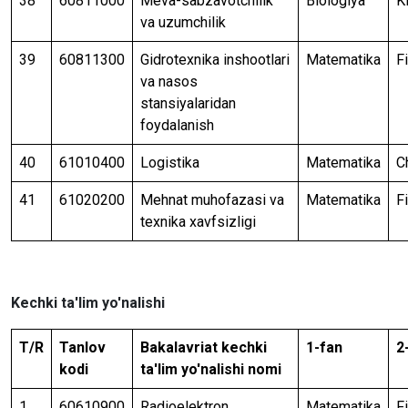
38
60811000
Meva-sabzavotchilik
Biologiya
K
va uzumchilik
39
60811300
Gidrotexnika inshootlari
Matematika
F
va nasos
stansiyalaridan
foydalanish
40
61010400
Logistika
Matematika
Ch
41
61020200
Mehnat muhofazasi va
Matematika
F
texnika xavfsizligi
Kechki ta'lim yo'nalishi
T/R
Tanlov
Bakalavriat kechki
1-fan
2
kodi
ta'lim yo'nalishi nomi
1
60610900
Radioelektron
Matematika
F