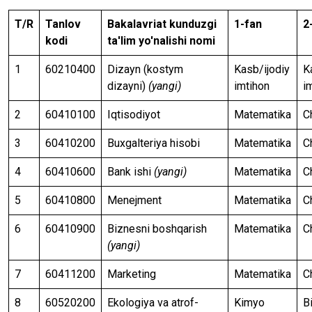
T/R
Tanlov
Bakalavriat kunduzgi
1-fan
2
kodi
ta'lim yo'nalishi nomi
1
60210400
Dizayn (kostym
Kasb/ijodiy
K
dizayni)
(yangi)
imtihon
i
2
60410100
Iqtisodiyot
Matematika
Ch
3
60410200
Buxgalteriya hisobi
Matematika
Ch
4
60410600
Bank ishi
(yangi)
Matematika
Ch
5
60410800
Menejment
Matematika
Ch
6
60410900
Biznesni boshqarish
Matematika
Ch
(yangi)
7
60411200
Marketing
Matematika
Ch
8
60520200
Ekologiya va atrof-
Kimyo
B