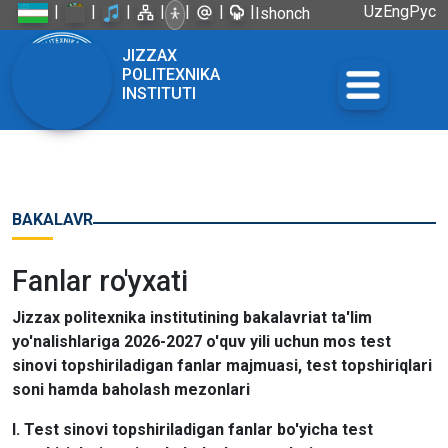
|
|
|
|
|
|
|
Uz
Eng
Рус
Ishonch
telefoni:
JIZZAX
+998 72
POLITEXNIKA
226-45-57
INSTITUTI
BAKALAVR
Fanlar ro'yxati
Jizzax politexnika institutining bakalavriat ta'lim
yo'nalishlariga 2026-2027 o'quv yili uchun mos test
sinovi topshiriladigan fanlar majmuasi, test topshiriqlari
soni hamda baholash mezonlari
I. Test sinovi topshiriladigan fanlar bo'yicha test