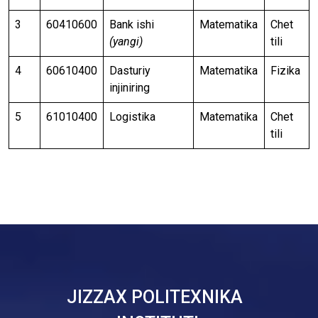
3
60410600
Bank ishi
Matematika
Chet
(yangi)
tili
4
60610400
Dasturiy
Matematika
Fizika
injiniring
5
61010400
Logistika
Matematika
Chet
tili
JIZZAX POLITEXNIKA