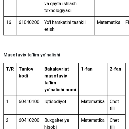
va qayta ishlash
texnologiyasi
16
61040200
Yo'l harakatini tashkil
Matematika
F
etish
Masofaviy ta'lim yo'nalishi
T/R
Tanlov
Bakalavriat
1-fan
2-fan
kodi
masofaviy
ta'lim
yo'nalishi nomi
1
60410100
Iqtisodiyot
Matematika
Chet
tili
2
60410200
Buxgalteriya
Matematika
Chet
hisobi
tili