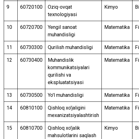
9
60720100
Oziq-ovqat
Kimyo
B
texnologiyasi
10
60720700
Yengil sanoat
Matematika
F
muhandisligi
11
60730300
Qurilish muhandisligi
Matematika
F
12
60730400
Muhandislik
Matematika
F
kommunikatsiyalari
qurilishi va
ekspluatatsiyasi
13
60730500
Yo'l muhandisligi
Matematika
F
14
60810100
Qishloq xo'jaligini
Matematika
F
mexanizatsiyalashtirish
15
60810700
Qishloq xo'jalik
Kimyo
B
mahsulotlarini saqlash