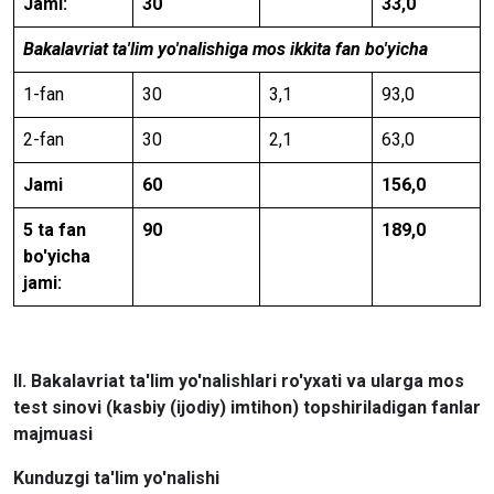
Jami:
30
33,0
Bakalavriat ta'lim yo'nalishiga mos ikkita fan bo'yicha
1-fan
30
3,1
93,0
2-fan
30
2,1
63,0
Jami
60
156,0
5 ta fan
90
189,0
bo'yicha
jami:
II. Bakalavriat ta'lim yo'nalishlari ro'yxati va ularga mos
test sinovi (kasbiy (ijodiy) imtihon) topshiriladigan fanlar
majmuasi
Kunduzgi ta'lim yo'nalishi