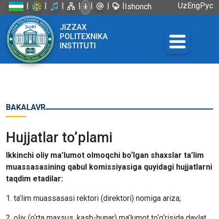
|
|
|
|
|
|
|
Uz
Eng
Рус
Ishonch
telefoni:
JIZZAX
+998 72
POLITEXNIKA
226-45-57
INSTITUTI
BAKALAVR
Hujjatlar to’plami
Ikkinchi oliy ma’lumot olmoqchi bo‘lgan shaxslar ta’lim
muassasasining qabul komissiyasiga quyidagi hujjatlarni
taqdim etadilar:
1. ta’lim muassasasi rektori (direktori) nomiga ariza;
2. oliy (o‘rta maxsus, kasb-hunar) ma’lumot to‘g‘risida davlat