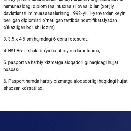
namunasidagi diplom (asl nusxasi) ilovasi bilan (xorijiy
davlatlar ta’lim muassasalarining 1992-yil 1-yanvardan keyin
berilgan diplomlari o‘rnatilgan tartibda nostrifikatsiyadan
o‘tkazilgan bo‘lishi lozim);
3. 3,5 x 4,5 sm hajmdagi 6 dona fotosurat;
4. № 086-U shakl bo‘yicha tibbiy ma’lumotnoma;
5. pasport va harbiy xizmatga aloqadorligi haqidagi hujjat
nusxasi.
6. Pasport hamda harbiy xizmatga aloqadorligi haqidagi hujjat
shaxsan ko‘rsatiladi.