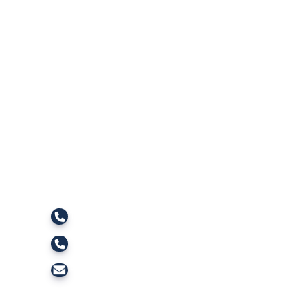
Bog'lanish
Telefon: +998 72 226-46-05
Ishonch telefoni: +998 72 226-45-57
Elektron pochta: dgpi_info@edu.uz