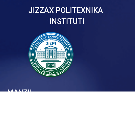
JIZZAX POLITEXNIKA
INSTITUTI
MANZIL
130100 JIZZAX SHAXRI
ISLOM KARIMOV SHOX KO’CHASI 4 UY