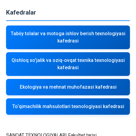
Kafedralar
Tabiiy tolalar va motoga ishlov berish texnologiyasi
kafedrasi
Qishloq xo'jalik va oziq-ovqat texnika texnologiyasi
kafedrasi
Ekologiya va mehnat muhofazasi kafedrasi
To‘qimachilik mahsulotlari texnologiyasi kafedrasi
SANOAT TEXNOLOGIYALARI Fakultet tarixi