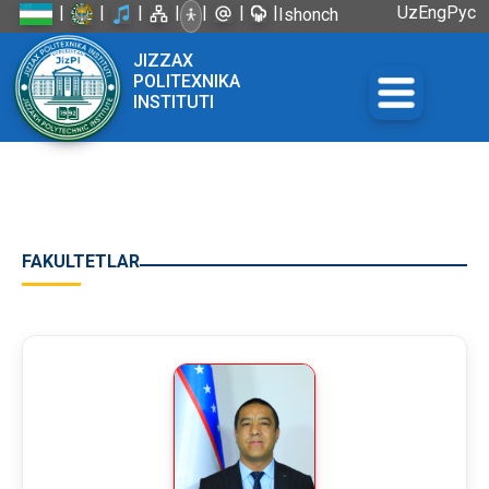
|
|
|
|
|
|
|
Uz
Eng
Рус
Ishonch
telefoni:
JIZZAX
+998 72
POLITEXNIKA
226-45-57
INSTITUTI
FAKULTETLAR