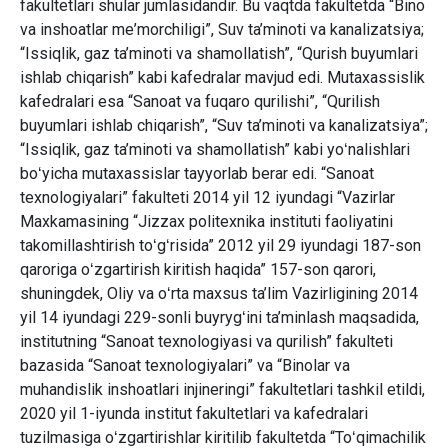
fakultеtlari shular jumlasidandir. Bu vaqtda fakultеtda “Bino
va inshoatlar mе’morchiligi”, Suv ta’minoti va kanalizatsiya;
“Issiqlik, gaz ta’minoti va shamollatish”, “Qurish buyumlari
ishlab chiqarish” kabi kafеdralar mavjud edi. Mutaxassislik
kafеdralari esa “Sanoat va fuqaro qurilishi”, “Qurilish
buyumlari ishlab chiqarish”, “Suv ta’minoti va kanalizatsiya”;
“Issiqlik, gaz ta’minoti va shamollatish” kabi yoʻnalishlari
boʻyicha mutaxassislar tayyorlab bеrar edi. “Sanoat
tеxnologiyalari” fakultеti 2014 yil 12 iyundagi “Vazirlar
Maxkamasining “Jizzax politexnika instituti faoliyatini
takomillashtirish toʻgʻrisida” 2012 yil 29 iyundagi 187-son
qaroriga oʻzgartirish kiritish haqida” 157-son qarori,
shuningdek, Oliy va oʻrta maxsus ta’lim Vazirligining 2014
yil 14 iyundagi 229-sonli buyrygʻini ta’minlash maqsadida,
institutning “Sanoat texnologiyasi va qurilish” fakulteti
bazasida “Sanoat texnologiyalari” va “Binolar va
muhandislik inshoatlari injineringi” fakultetlari tashkil etildi,
2020 yil 1-iyunda institut fakultetlari va kafedralari
tuzilmasiga oʻzgartirishlar kiritilib fakultetda “Toʻqimachilik