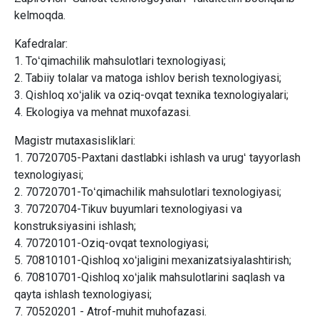
kelmoqda.
Kafedralar:
1. Toʻqimachilik mahsulotlari texnologiyasi;
2. Tabiiy tolalar va matoga ishlov berish texnologiyasi;
3. Qishloq xoʻjalik va oziq-ovqat texnika texnologiyalari;
4. Ekologiya va mehnat muxofazasi.
Magistr mutaxasisliklari:
1. 70720705-Paxtani dastlabki ishlash va urugʻ tayyorlash
texnologiyasi;
2. 70720701-Toʻqimachilik mahsulotlari texnologiyasi;
3. 70720704-Tikuv buyumlari texnologiyasi va
konstruksiyasini ishlash;
4. 70720101-Oziq-ovqat texnologiyasi;
5. 70810101-Qishloq xoʻjaligini mexanizatsiyalashtirish;
6. 70810701-Qishloq xoʻjalik mahsulotlarini saqlash va
qayta ishlash texnologiyasi;
7. 70520201 - Atrof-muhit muhofazasi.