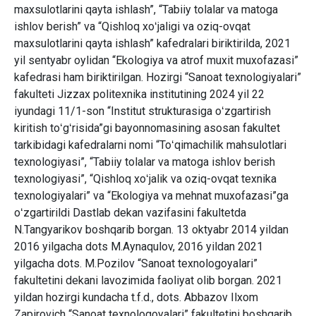
maxsulotlarini qayta ishlash”, “Tabiiy tolalar va matoga
ishlov berish” va “Qishloq xoʻjaligi va oziq-ovqat
maxsulotlarini qayta ishlash” kafedralari biriktirilda, 2021
yil sentyabr oylidan “Ekologiya va atrof muxit muxofazasi”
kafedrasi ham biriktirilgan. Hozirgi “Sanoat tеxnologiyalari”
fakultеti Jizzax politexnika institutining 2024 yil 22
iyundagi 11/1-son “Institut strukturasiga oʻzgartirish
kiritish toʻgʻrisida”gi bayonnomasining asosan fakultet
tarkibidagi kafedralarni nomi “Toʻqimachilik mahsulotlari
texnologiyasi”, “Tabiiy tolalar va matoga ishlov berish
texnologiyasi”, “Qishloq xoʻjalik va oziq-ovqat texnika
texnologiyalari” va “Ekologiya va mehnat muxofazasi”ga
oʻzgartirildi Dastlab dekan vazifasini fakultetda
N.Tangyarikov boshqarib bоrgan. 13 oktyabr 2014 yildan
2016 yilgacha dots M.Aynaqulov, 2016 yildan 2021
yilgacha dots. M.Pozilov “Sanoat texnologoyalari”
fakultetini dekani lavozimida faoliyat olib borgan. 2021
yildan hozirgi kundacha t.f.d., dots. Abbazov Ilxom
Zapirovich “Sanoat texnologoyalari” fakultetini boshqarib