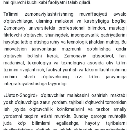
hal qiluvchi kuchi kabi faoliyatni talab qiladi.
Ta’limni zamonaviylashtirishning muvaffaqiyati avvalo
o’qituvchilarga, ularning malakasi va kasbiyligiga bog’liq.
Zamonaviy universitetda professional bilimdon, mustaqil
fikrlovchi o’qituvchi, shuningdek, insonparvarlik qadriyatlarini
hayotga tatbiq etishga ruhiy va texnologik jihatdan muhtoj. Bu
innovatsion jarayonlarga mazmunli qo’shilishga qodir
o’qituvchi bo’lishi kerak. Zamonaviy iqtisodiyot, fan,
madaniyat, texnologiya va texnologiya asosida oliy ta’lim
tizimini rivojlantirish, faoliyat yuritish va takomillashtirishning
muhim sharti o’qituvchining o’zi ta’lim jarayoniga
integratsiyalashishga tayyorligi.
«Ustoz-Shogird» o’qituvchilar malakasini oshirish maktabi
yosh o’qituvchiga zarur yordam, tajribali o’qituvchi tomonidan
ish joyida o’qituvchilik ko’nikmalarini va tezkor amaliy
yordamni taqdim etishi mumkin. Bunday qarorga muhtojlik
juda ko’p bilimlarni egallashga, hayotiy tajribalarni