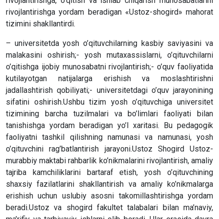
rivojlantirishga, o’qitish va ishlab chiqarish munosabatlarini
rivojlantirishga yordam beradigan «Ustoz-shogird» mahorat
tizimini shakllantirdi.
– universitetda yosh o’qituvchilarning kasbiy saviyasini va
malakasini oshirish;- yosh mutaxassislarni, o’qituvchilarni
o’qitishga ijobiy munosabatni rivojlantirish;- o’quv faoliyatida
kutilayotgan natijalarga erishish va moslashtirishni
jadallashtirish qobiliyati;- universitetdagi o’quv jarayonining
sifatini oshirish.Ushbu tizim yosh o’qituvchiga universitet
tizimining barcha tuzilmalari va bo’limlari faoliyati bilan
tanishishga yordam beradigan yo’l xaritasi. Bu pedagogik
faoliyatni tashkil qilishning namunasi va namunasi, yosh
o’qituvchini rag’batlantirish jarayoni.Ustoz Shogird Ustoz-
murabbiy maktabi rahbarlik ko’nikmalarini rivojlantirish, amaliy
tajriba kamchiliklarini bartaraf etish, yosh o’qituvchining
shaxsiy fazilatlarini shakllantirish va amaliy ko’nikmalarga
erishish uchun uslubiy asosni takomillashtirishga yordam
beradi.Ustoz va shogird fakultet talabalari bilan ma’naviy,