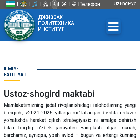
|
|
|
|
|
|
|
Uz
Eng
Рус
Телефон
доверия:
ДЖИЗЗАК
+998 72
ПОЛИТЕХНИКА
226-45-57
ИНСТИТУТ
ILMIY-
FAOLIYAT
Ustoz-shogird maktabi
Mamlakatimizning jadal rivojlanishidagi islohotlarning yangi
bosqichi, «2021-2026 yillarga mo’ljallangan beshta ustuvor
yo’nalishda harakat qilish strategiyasi» ni amalga oshirish
bilan bog’liq o’zbek jamiyatini yangilash, ilgari surish,
barchamiz, ayniqsa, yosh avlod – bugun va ertangi kunning