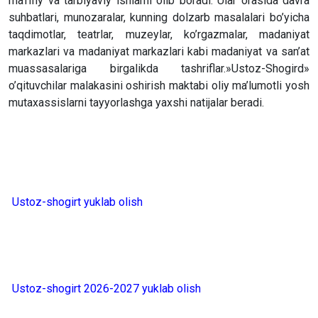
ma’rifiy va tarbiyaviy ishlarni olib boradi. Ular orasida davra
suhbatlari, munozaralar, kunning dolzarb masalalari bo’yicha
taqdimotlar, teatrlar, muzeylar, ko’rgazmalar, madaniyat
markazlari va madaniyat markazlari kabi madaniyat va san’at
muassasalariga birgalikda tashriflar.»Ustoz-Shogird»
o’qituvchilar malakasini oshirish maktabi oliy ma’lumotli yosh
mutaxassislarni tayyorlashga yaxshi natijalar beradi.
Ustoz-shogirt yuklab olish
Ustoz-shogirt 2026-2027 yuklab olish