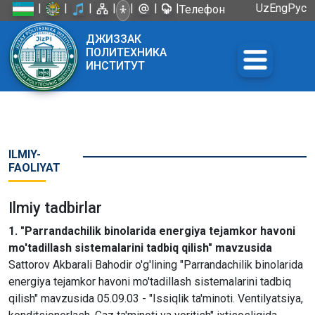
|
|
|
|
|
|
|
Uz
Eng
Рус
Телефон
доверия:
ДЖИЗЗАК
+998 72
ПОЛИТЕХНИКА
226-45-57
ИНСТИТУТ
ILMIY-
FAOLIYAT
Ilmiy tadbirlar
1. "Parrandachilik binolarida energiya tejamkor havoni
mo'tadillash sistemalarini tadbiq qilish" mavzusida
Sattorov Akbarali Bahodir o'g'lining "Parrandachilik binolarida
energiya tejamkor havoni mo'tadillash sistemalarini tadbiq
qilish" mavzusida 05.09.03 - "Issiqlik ta'minoti. Ventilyatsiya,