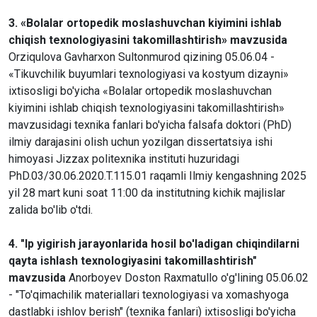
3. «Bolalar ortopedik moslashuvchan kiyimini ishlab
chiqish texnologiyasini takomillashtirish» mavzusida
Orziqulova Gavharxon Sultonmurod qizining 05.06.04 -
«Tikuvchilik buyumlari texnologiyasi va kostyum dizayni»
ixtisosligi bo'yicha «Bolalar ortopedik moslashuvchan
kiyimini ishlab chiqish texnologiyasini takomillashtirish»
mavzusidagi texnika fanlari bo'yicha falsafa doktori (PhD)
ilmiy darajasini olish uchun yozilgan dissertatsiya ishi
himoyasi Jizzax politexnika instituti huzuridagi
PhD.03/30.06.2020.T.115.01 raqamli Ilmiy kengashning 2025
yil 28 mart kuni soat 11:00 da institutning kichik majlislar
zalida bo'lib o'tdi.
4. "Ip yigirish jarayonlarida hosil bo'ladigan chiqindilarni
qayta ishlash texnologiyasini takomillashtirish"
mavzusida
Anorboyev Doston Raxmatullo o'g'lining 05.06.02
- "To'qimachilik materiallari texnologiyasi va xomashyoga
dastlabki ishlov berish" (texnika fanlari) ixtisosligi bo'yicha