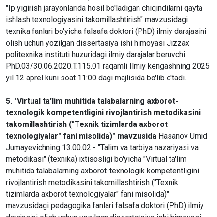
"Ip yigirish jarayonlarida hosil bo'ladigan chiqindilarni qayta
ishlash texnologiyasini takomillashtirish" mavzusidagi
texnika fanlari bo'yicha falsafa doktori (PhD) ilmiy darajasini
olish uchun yozilgan dissertasiya ishi himoyasi Jizzax
politexnika instituti huzuridagi ilmiy darajalar beruvchi
PhD.03/30.06.2020.T.115.01 raqamli Ilmiy kengashning 2025
yil 12 aprel kuni soat 11:00 dagi majlisida bo'lib o'tadi.
5. "Virtual ta'lim muhitida talabalarning axborot-
texnologik kompetentligini rivojlantirish metodikasini
takomillashtirish ("Texnik tizimlarda axborot
texnologiyalar" fani misolida)" mavzusida
Hasanov Umid
Jumayevichning 13.00.02 - "Talim va tarbiya nazariyasi va
metodikasi" (texnika) ixtisosligi bo'yicha "Virtual ta'lim
muhitida talabalarning axborot-texnologik kompetentligini
rivojlantirish metodikasini takomillashtirish ("Texnik
tizimlarda axborot texnologiyalar" fani misolida)"
mavzusidagi pedagogika fanlari falsafa doktori (PhD) ilmiy