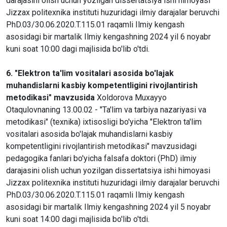
darajasini olish uchun yozilgan dissertatsiya ishi himoyasi
Jizzax politexnika instituti huzuridagi ilmiy darajalar beruvchi
PhD.03/30.06.2020.T.115.01 raqamli Ilmiy kengash
asosidagi bir martalik Ilmiy kengashning 2024 yil 6 noyabr
kuni soat 10:00 dagi majlisida bo'lib o'tdi.
6. "Elektron ta'lim vositalari asosida bo'lajak
muhandislarni kasbiy kompetentligini rivojlantirish
metodikasi" mavzusida
Xoldorova Muxayyo
Otaqulovnaning 13.00.02 - "Ta'lim va tarbiya nazariyasi va
metodikasi" (texnika) ixtisosligi bo'yicha "Elektron ta'lim
vositalari asosida bo'lajak muhandislarni kasbiy
kompetentligini rivojlantirish metodikasi" mavzusidagi
pedagogika fanlari bo'yicha falsafa doktori (PhD) ilmiy
darajasini olish uchun yozilgan dissertatsiya ishi himoyasi
Jizzax politexnika instituti huzuridagi ilmiy darajalar beruvchi
PhD.03/30.06.2020.T.115.01 raqamli Ilmiy kengash
asosidagi bir martalik Ilmiy kengashning 2024 yil 5 noyabr
kuni soat 14:00 dagi majlisida bo'lib o'tdi.