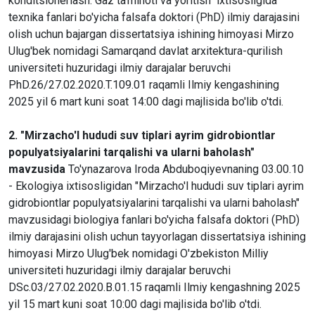
konditsionerlash. Gaz ta'minoti va yoritish" ixtisosligida
texnika fanlari bo'yicha falsafa doktori (PhD) ilmiy darajasini
olish uchun bajargan dissertatsiya ishining himoyasi Mirzo
Ulug'bek nomidagi Samarqand davlat arxitektura-qurilish
universiteti huzuridagi ilmiy darajalar beruvchi
PhD.26/27.02.2020.T.109.01 raqamli Ilmiy kengashining
2025 yil 6 mart kuni soat 14:00 dagi majlisida bo'lib o'tdi.
2. "Mirzacho'l hududi suv tiplari ayrim gidrobiontlar
populyatsiyalarini tarqalishi va ularni baholash"
mavzusida
To'ynazarova Iroda Abduboqiyevnaning 03.00.10
- Ekologiya ixtisosligidan "Mirzacho'l hududi suv tiplari ayrim
gidrobiontlar populyatsiyalarini tarqalishi va ularni baholash"
mavzusidagi biologiya fanlari bo'yicha falsafa doktori (PhD)
ilmiy darajasini olish uchun tayyorlagan dissertatsiya ishining
himoyasi Mirzo Ulug'bek nomidagi O'zbekiston Milliy
universiteti huzuridagi ilmiy darajalar beruvchi
DSc.03/27.02.2020.B.01.15 raqamli Ilmiy kengashning 2025
yil 15 mart kuni soat 10:00 dagi majlisida bo'lib o'tdi.