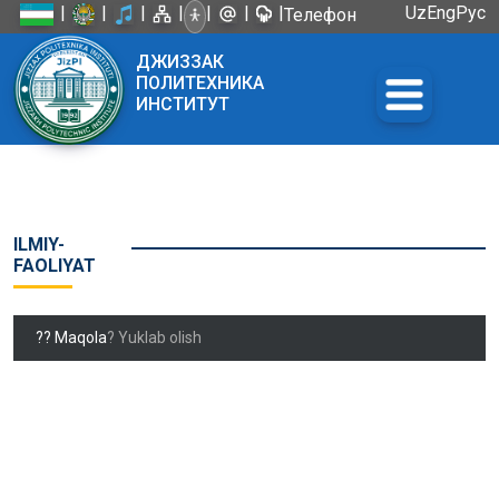
|
|
|
|
|
|
|
Uz
Eng
Рус
Телефон
доверия:
ДЖИЗЗАК
+998 72
ПОЛИТЕХНИКА
226-45-57
ИНСТИТУТ
ILMIY-
FAOLIYAT
?? Maqola
? Yuklab olish