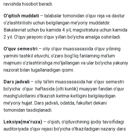
ravishda hisobot beradi.
O’qitish muddati
– talabalar tomonidan o’quv reja va dastur
o’zlashtirilishi uchun belgilangan me’yoriy muddatdir.
Bakalavriat uchun bu kamida 4 yil, magistratura uchun kamida
2 yil. O’quv jarayoni o’quv yillari bo’yicha amalga oshiriladi.
O’quv semestri
– oliy o’quv muassasasida o’quv yilining
yarmini tashkil etuvchi, o’zaro bog’liq fanlarning ma’lum
majmuini o’zlashtirishga mo’ljallangan va ular bo’yicha yakuniy
nazorat bilan tugallanadigan qismi.
Dars jadvali
– oliy ta’lim muassasasida har o’quv semestri
bo’yicha o’quv haftasida (olti kunlik) muayyan fandan o’quv
mashg’ulotlarini o’tkazish ketma-ketligini belgilaydigan
me’yoriy hujjat. Dars jadvali, odatda, fakultet dekani
tomonidan tasdiqlanadi.
Leksiya(ma’ruza)
– o’qish, o’qituvchining ijodiy tavsifidagi
auditoriyada o’quv rejasi bo’yicha o’tkaziladigan nazariy dars