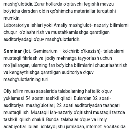
mashg’ulotidir. Zarur hollarda o’qituvchi tegishli mavzu
bo’yicha darsdan oldin qo’shimcha materiallar tarqatishi
mumkin.
Laboratoriya ishlari yoki Amaliy mashg’ulot- nazariy bilimlarni
chuqur o’zlashtirish va mustahkamlashga qaratilgan
auditoriyadagi o’quv mashg’ulotlaridir.
Seminar
(lot. Seminarium – ko’chirib o’tkazish)- talabalarni
mustaqil fikrlash va ijodiy mehnatga tayyorlash uchun
mo’ljallangan, ularning fan bo’yicha bilimlarini chuqurlashtirish
va kengaytirishga qaratilgan auditoriya o’quv
mashg’ulotlarining turi.
Oliy ta’lim muassasalarida talabalarning haftalik o’quv
yuklamasi 54 soatni tashkil qiladi. Bulardan 32 soati-
auditoriya mashg’ulotlari, 22 soati auditoriyadan tashqari
mustaqil ish. Mustaqil ish-nazariy o’qitishni mustaqil tarzda
tashkil qilish shakli. Bunda talabalar o’quv va ilmiy
adabiyotlar bilan ishlaydi,shu jumladan, internet vositasida