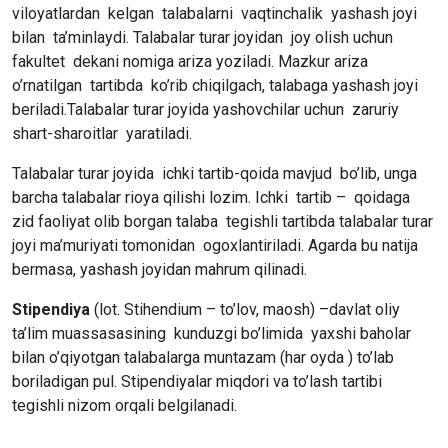
viloyatlardan kelgan talabalarni vaqtinchalik yashash joyi
bilan ta’minlaydi. Talabalar turar joyidan joy olish uchun
fakultet dekani nomiga ariza yoziladi. Mazkur ariza
o’rnatilgan tartibda ko’rib chiqilgach, talabaga yashash joyi
beriladi.Talabalar turar joyida yashovchilar uchun zaruriy
shart-sharoitlar yaratiladi.
Talabalar turar joyida ichki tartib-qoida mavjud bo’lib, unga
barcha talabalar rioya qilishi lozim. Ichki tartib – qoidaga
zid faoliyat olib borgan talaba tegishli tartibda talabalar turar
joyi ma’muriyati tomonidan ogoxlantiriladi. Agarda bu natija
bermasa, yashash joyidan mahrum qilinadi.
Stipendiya
(lot. Stihendium – to’lov, maosh) –davlat oliy
ta’lim muassasasining kunduzgi bo’limida yaxshi baholar
bilan o’qiyotgan talabalarga muntazam (har oyda ) to’lab
boriladigan pul. Stipendiyalar miqdori va to’lash tartibi
tegishli nizom orqali belgilanadi.