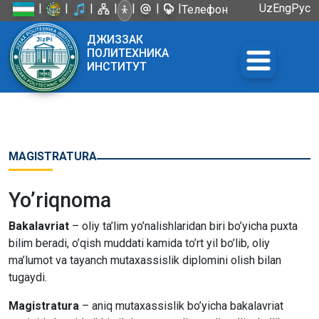
|
|
|
|
|
|
|
Uz
Eng
Рус
Телефон
доверия:
ДЖИЗЗАК
+998 72
ПОЛИТЕХНИКА
226-45-57
ИНСТИТУТ
MAGISTRATURA
Yo’riqnoma
Bakalavriat
– oliy ta’lim yo’nalishlaridan biri bo’yicha puxta
bilim beradi, o’qish muddati kamida to’rt yil bo’lib, oliy
ma’lumot va tayanch mutaxassislik diplomini olish bilan
tugaydi.
Magistratura
– aniq mutaxassislik bo’yicha bakalavriat