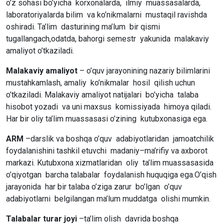
o’z sohasi bo’yicha korxonalarda, ilmiy muassasalarda,
laboratoriyalarda bilim va ko’nikmalarni mustaqil ravishda
oshiradi. Ta’lim dasturining ma’lum bir qismi
tugallangach,odatda, bahorgi semestr yakunida malakaviy
amaliyot o’tkaziladi.
Malakaviy amaliyot
– o’quv jarayonining nazariy bilimlarini
mustahkamlash, amaliy ko’nikmalar hosil qilish uchun
o’tkaziladi. Malakaviy amaliyot natijalari bo’yicha talaba
hisobot yozadi va uni maxsus komissiyada himoya qiladi.
Har bir oliy ta’lim muassasasi o’zining kutubxonasiga ega.
ARM
–darslik va boshqa o’quv adabiyotlaridan jamoatchilik
foydalanishini tashkil etuvchi madaniy–ma’rifiy va axborot
markazi. Kutubxona xizmatlaridan oliy ta’lim muassasasida
o’qiyotgan barcha talabalar foydalanish huquqiga ega.O’qish
jarayonida har bir talaba o’ziga zarur bo’lgan o’quv
adabiyotlarni belgilangan ma’lum muddatga olishi mumkin.
Talabalar turar joyi
–ta’lim olish davrida boshqa