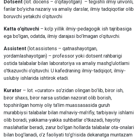
Dotsent
(lot. docens – o’qitayotgan) – tegishli ilmiy unvonli,
fanlar bo’yicha nazariy va amaliy darslar, ilmiy tadqiqotlar olib
boruvchi yetakchi o’qituvchi
Katta o’qituvchi
– ko’p yillik ilmiy-pedagogik ish tajribasiga
ega bo’lgan, odatda, ilmiy darajasi bo’lmagan o’qituvchi.
Assistent
(lot.assistens – qatnashayotgan,
yordamlashayotgan) – professor yoki dotsent rahbarigi
ostida talabalar bilan laboratoriya va amaliy mashg’ulotlarni
o’tkazuvchi o’qituvchi. U kafedraning ilmiy-tadqiqot, ilmiy-
uslubiy ishlarida ishtirok etadi.
Kurator
– lot. «curator» so’zidan olingan bo’lib, biror ish,
biror shaxs, biror narsa ustidan nazorat olib borish,
topshirilgan homiy oliy ta’lim muassasasida guruh
murabbiysi talabalar bilan ma’naviy-ma’rifiy, tarbiyaviy ishlarni
olib boradi, yakkama-yakka suhbatlar o’tkazadi, hayotiy
maslahatlar beradi, zarur bo’lgan hollarda talabalar ota-onalari
bilan bog’lanadi, o’z faoliyati to’g’risida dekanatga muntazam