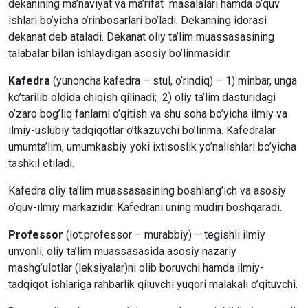
dekanining ma’naviyat va ma’rifat masalalari hamda o’quv
ishlari bo’yicha o’rinbosarlari bo’ladi. Dekanning idorasi
dekanat deb ataladi. Dekanat oliy ta’lim muassasasining
talabalar bilan ishlaydigan asosiy bo’linmasidir.
Kafedra
(yunoncha kafedra – stul, o’rindiq) – 1) minbar, unga
ko’tarilib oldida chiqish qilinadi; 2) oliy ta’lim dasturidagi
o’zaro bog’liq fanlarni o’qitish va shu soha bo’yicha ilmiy va
ilmiy-uslubiy tadqiqotlar o’tkazuvchi bo’linma. Kafedralar
umumta’lim, umumkasbiy yoki ixtisoslik yo’nalishlari bo’yicha
tashkil etiladi.
Kafedra oliy ta’lim muassasasining boshlang’ich va asosiy
o’quv-ilmiy markazidir. Kafedrani uning mudiri boshqaradi.
Professor
(lot.professor – murabbiy) – tegishli ilmiy
unvonli, oliy ta’lim muassasasida asosiy nazariy
mashg’ulotlar (leksiyalar)ni olib boruvchi hamda ilmiy-
tadqiqot ishlariga rahbarlik qiluvchi yuqori malakali o’qituvchi.