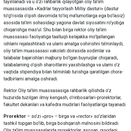
tayinlanadi va u o’zi rahbarlik qilayotgan oliy ta’lim
muassasasida «Kadrlar tayyorlash Milliy dasturi» (dastur
to’g’risida o’qish davomida to’liq ma’lumotlarga ega bo’lasiz)
asosida ta’lim sohasidagi yagona davlat siyosatini ro’yobga
chiqarishga mas’ul. Shu bilan birga rektor oliy ta’lim
muassasasi faoliyatiga taalluqli kelajakka mo’ljallangan
ishlarni rejalashtiradi va ularni amalga oshirishni ta’minlaydi,
oliy ta’lim muassasasi vakolati doirasida xodimlar va
talabalar bajarishlari majburiy bo’lgan buyruqlar chiqaradi,
talabalarning o’qish sharoitlarini yaxshilashga va ularni o’z
vaqtida stipendiya bilan ta’minlab turishga qaratilgan chora-
tadbirlarni amalga oshiradi.
Rektor Oliy ta’lim muassasasiga rahbarlik qilishda o’z
huzurida tuzilgan ilmiy kengash, o’rinbosarlari-prorektorlar,
fakultet dekanlari va kafedra mudirlari faoliyatlariga tayanadi.
Prorektor
– so’zi «pro» – birga va «rector» so’zlaridan
tashkil topgan bo’lib, birga boshqarish ma’nosini bildiradi.
Oliy ta’lim muassasalarida prorektorlar, asosan, quyidagi