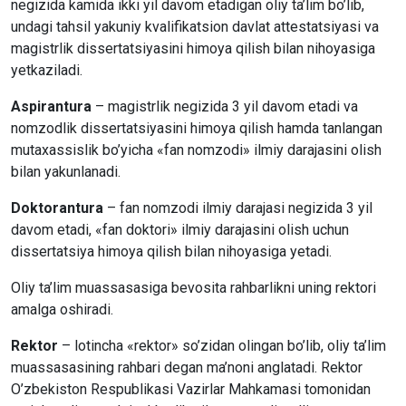
negizida kamida ikki yil davom etadigan oliy ta’lim bo’lib,
undagi tahsil yakuniy kvalifikatsion davlat attestatsiyasi va
magistrlik dissertatsiyasini himoya qilish bilan nihoyasiga
yetkaziladi.
Aspirantura
– magistrlik negizida 3 yil davom etadi va
nomzodlik dissertatsiyasini himoya qilish hamda tanlangan
mutaxassislik bo’yicha «fan nomzodi» ilmiy darajasini olish
bilan yakunlanadi.
Doktorantura
– fan nomzodi ilmiy darajasi negizida 3 yil
davom etadi, «fan doktori» ilmiy darajasini olish uchun
dissertatsiya himoya qilish bilan nihoyasiga yetadi.
Oliy ta’lim muassasasiga bevosita rahbarlikni uning rektori
amalga oshiradi.
Rektor
– lotincha «rektor» so’zidan olingan bo’lib, oliy ta’lim
muassasasining rahbari degan ma’noni anglatadi. Rektor
O’zbekiston Respublikasi Vazirlar Mahkamasi tomonidan