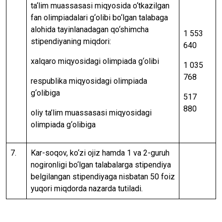
ta‘lim muassasasi miqyosida o‘tkazilgan
fan olimpiadalari g‘olibi bo‘lgan talabaga
alohida tayinlanadagan qo‘shimcha
1 553
stipendiyaning miqdori:
640
xalqaro miqyosidagi olimpiada g‘olibi
1 035
768
respublika miqyosidagi olimpiada
g‘olibiga
517
880
oliy ta’lim muassasasi miqyosidagi
olimpiada g‘olibiga
7.
Kar-soqov, ko‘zi ojiz hamda 1 va 2-guruh
nogironligi bo‘lgan talabalarga stipendiya
belgilangan stipendiyaga nisbatan 50 foiz
yuqori miqdorda nazarda tutiladi.