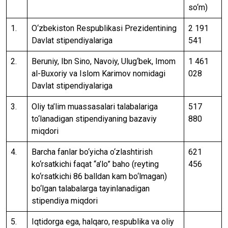
so‘m)
1.
O‘zbekiston Respublikasi Prezidentining
2 191
Davlat stipendiyalariga
541
2.
Beruniy, Ibn Sino, Navoiy, Ulug‘bek, Imom
1 461
al-Buxoriy va Islom Karimov nomidagi
028
Davlat stipendiyalariga
3.
Oliy ta’lim muassasalari talabalariga
517
to‘lanadigan stipendiyaning bazaviy
880
miqdori
4.
Barcha fanlar bo‘yicha o‘zlashtirish
621
ko‘rsatkichi faqat “a’lo” baho (reyting
456
ko‘rsatkichi 86 balldan kam bo‘lmagan)
bo‘lgan talabalarga tayinlanadigan
stipendiya miqdori
5.
Iqtidorga ega, halqaro, respublika va oliy