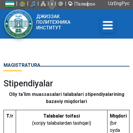
|
|
|
|
|
|
|
Uz
Eng
Рус
Телефон
доверия:
ДЖИЗЗАК
+998 72
ПОЛИТЕХНИКА
226-45-57
ИНСТИТУТ
MAGISTRATURA
Stipendiyalar
Oliy ta‘lim muassasalari talabalari stipendiyalarining
bazaviy miqdorlari
Т/r
Talabalar toifasi
Miqdori
(xorijiy talabalardan tashqari)
(bir
oyda