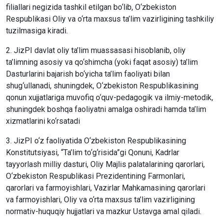
filiallari negizida tashkil etilgan bo‘lib, O‘zbekiston
Respublikasi Oliy va o‘rta maxsus ta’lim vazirligining tashkiliy
tuzilmasiga kiradi.
2. JizPI davlat oliy ta’lim muassasasi hisoblanib, oliy
ta’limning asosiy va qo‘shimcha (yoki faqat asosiy) ta’lim
Dasturlarini bajarish bo‘yicha ta’lim faoliyati bilan
shug‘ullanadi, shuningdek, O‘zbekiston Respublikasining
qonun xujjatlariga muvofiq o‘quv-pedagogik va ilmiy-metodik,
shuningdek boshqa faoliyatni amalga oshiradi hamda ta’lim
xizmatlarini ko‘rsatadi
3. JizPI o‘z faoliyatida O‘zbekiston Respublikasining
Konstitutsiyasi, “Ta’lim to‘g‘risida”gi Qonuni, Kadrlar
tayyorlash milliy dasturi, Oliy Majlis palatalarining qarorlari,
O‘zbekiston Respublikasi Prezidentining Farmonlari,
qarorlari va farmoyishlari, Vazirlar Mahkamasining qarorlari
va farmoyishlari, Oliy va o‘rta maxsus ta’lim vazirligining
normativ-huquqiy hujjatlari va mazkur Ustavga amal qiladi.