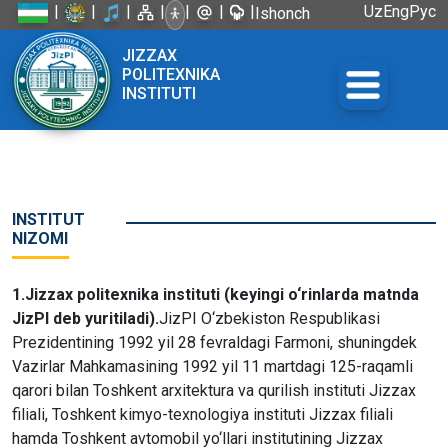
|
|
|
|
|
|
|
Uz
Eng
Рус
Ishonch
telefoni:
JIZZAX
+998 72
POLITEXNIKA
226-45-57
INSTITUTI
INSTITUT
NIZOMI
1.Jizzax politexnika instituti (keyingi o‘rinlarda matnda
JizPI deb yuritiladi).
JizPI O‘zbekiston Respublikasi
Prezidentining 1992 yil 28 fevraldagi Farmoni, shuningdek
Vazirlar Mahkamasining 1992 yil 11 martdagi 125-raqamli
qarori bilan Toshkent arxitektura va qurilish instituti Jizzax
filiali, Toshkent kimyo-texnologiya instituti Jizzax filiali
hamda Toshkent avtomobil yo‘llari institutining Jizzax