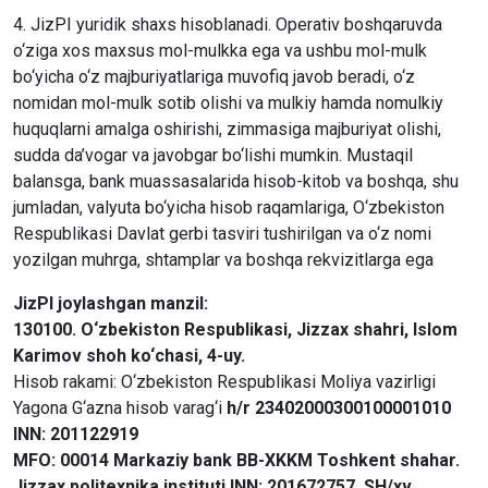
4. JizPI yuridik shaxs hisoblanadi. Operativ boshqaruvda
o‘ziga xos maxsus mol-mulkka ega va ushbu mol-mulk
bo‘yicha o‘z majburiyatlariga muvofiq javob beradi, o‘z
nomidan mol-mulk sotib olishi va mulkiy hamda nomulkiy
huquqlarni amalga oshirishi, zimmasiga majburiyat olishi,
sudda da’vogar va javobgar bo‘lishi mumkin. Mustaqil
balansga, bank muassasalarida hisob-kitob va boshqa, shu
jumladan, valyuta bo‘yicha hisob raqamlariga, O‘zbekiston
Respublikasi Davlat gerbi tasviri tushirilgan va o‘z nomi
yozilgan muhrga, shtamplar va boshqa rekvizitlarga ega
JizPI joylashgan manzil:
130100. O‘zbekiston Respublikasi, Jizzax shahri, Islom
Karimov shoh ko‘chasi, 4-uy.
Hisob rakami: O‘zbekiston Respublikasi Moliya vazirligi
Yagona G‘azna hisob varag‘i
h/r 23402000300100001010
INN: 201122919
MFO: 00014 Markaziy bank BB-XKKM Toshkent shahar.
Jizzax politexnika instituti INN: 201672757. SH/xv