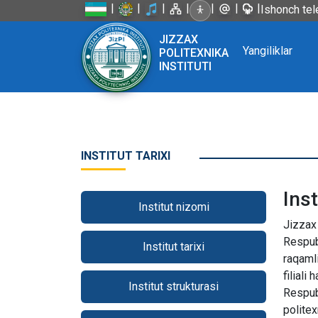
|
|
|
|
|
|
|
Ishonch tel
JIZZAX
Yangiliklar
POLITEXNIKA
INSTITUTI
INSTITUT TARIXI
Inst
Institut nizomi
Jizzax Politexnika instituti haqiqiy ma’nodagi istiqlol farzandidir. Jizzax politexnika instituti 1992 yili O‘zbekiston Respublikasi Prezidentining 1992 yil 28 fevraldagi Farmoni va Vazirlar Mahkamasining 11 mart 1992 yildagi 125-raqamli qarori bilan Toshkent arxitektura va qurilish instituti Jizzax filiali, Toshkent kimyo-texnologiya instituti Jizzax filiali hamda Toshkent avtomobil yo‘llari institutining Jizzax filiallari negizida tashkil etilgan bo‘lib, O‘zbe- kiston Respublikasi Oliy va o‘rta maxsus ta’lim vazirligining tashkiliy tuzilmasiga kiradi. 1977 yilda Jizzax shahrida Toshkent polit
Institut tarixi
Institut strukturasi