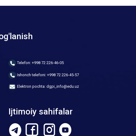
og'lanish
Telefon: +998 72 226-46-05
Ishonch telefoni: +998 72 226-45-57
Elektron pochta: dgpi_info@edu.uz
Ijtimoiy sahifalar