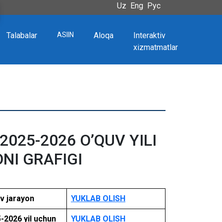
Uz
Eng
Рус
Talabalar
ASIIN
Aloqa
Interaktiv
xizmatmatlar
2025-2026 O’QUV YILI
NI GRAFIGI
uv jarayon
YUKLAB OLISH
5-2026 yil uchun
YUKLAB OLISH