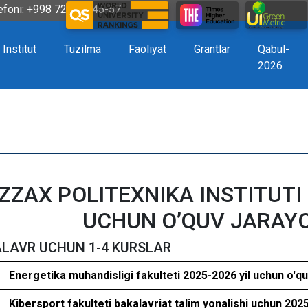
efoni: +998 72 226-45-57
Institut
Tuzilma
Faoliyat
Grantlar
Qabul-
2026
IZZAX POLITEXNIKA INSTITUTI 
UCHUN O’QUV JARAYO
LAVR UCHUN 1-4 KURSLAR
Energetika muhandisligi fakulteti 2025-2026 yil uchun o'q
Kibersport fakulteti bakalavriat talim yonalishi uchun 202