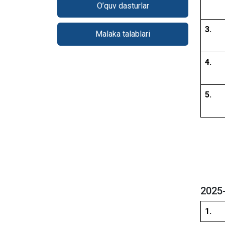
O’quv dasturlar
3.
Malaka talablari
4.
5.
2025-
1.