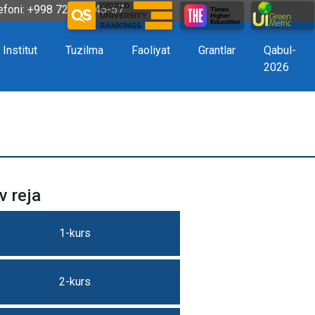
efoni: +998 72 226-45-57
Institut
Tuzilma
Faoliyat
Grantlar
Qabul-
2026
v reja
1-kurs
2-kurs