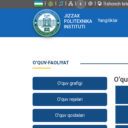
|
|
|
|
|
|
|
Ishonch tel
JIZZAX
Yangiliklar
POLITEXNIKA
INSTITUTI
O'QUV-FAOLIYAT
O’qu
O’quv grafigi
O’quv rejalari
O’quv qoidalari