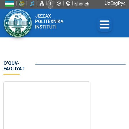
|
|
|
|
|
|
|
Uz
Eng
Рус
Ishonch
telefoni:
JIZZAX
+998 72
POLITEXNIKA
226-45-57
INSTITUTI
O'QUV-
FAOLIYAT