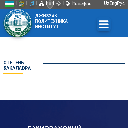
|
|
|
|
|
|
|
Uz
Eng
Рус
Телефон
доверия:
ДЖИЗЗАК
+998 72
ПОЛИТЕХНИКА
226-45-57
ИНСТИТУТ
СТЕПЕНЬ
БАКАЛАВРА