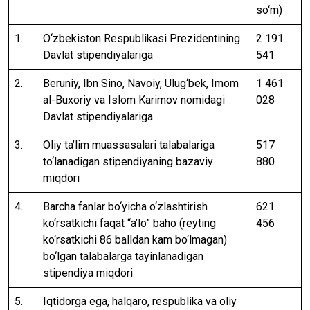
so‘m)
1.
O‘zbekiston Respublikasi Prezidentining
2 191
Davlat stipendiyalariga
541
2.
Beruniy, Ibn Sino, Navoiy, Ulug‘bek, Imom
1 461
al-Buxoriy va Islom Karimov nomidagi
028
Davlat stipendiyalariga
3.
Oliy ta’lim muassasalari talabalariga
517
to‘lanadigan stipendiyaning bazaviy
880
miqdori
4.
Barcha fanlar bo‘yicha o‘zlashtirish
621
ko‘rsatkichi faqat “a’lo” baho (reyting
456
ko‘rsatkichi 86 balldan kam bo‘lmagan)
bo‘lgan talabalarga tayinlanadigan
stipendiya miqdori
5.
Iqtidorga ega, halqaro, respublika va oliy