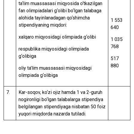
ta‘lim muassasasi miqyosida o‘tkazilgan
fan olimpiadalari g‘olibi bo‘lgan talabaga
alohida tayinlanadagan qo‘shimcha
1 553
stipendiyaning miqdori:
640
xalqaro miqyosidagi olimpiada g‘olibi
1 035
768
respublika miqyosidagi olimpiada
g‘olibiga
517
880
oliy ta’lim muassasasi miqyosidagi
olimpiada g‘olibiga
7.
Kar-soqov, ko‘zi ojiz hamda 1 va 2-guruh
nogironligi bo‘lgan talabalarga stipendiya
belgilangan stipendiyaga nisbatan 50 foiz
yuqori miqdorda nazarda tutiladi.