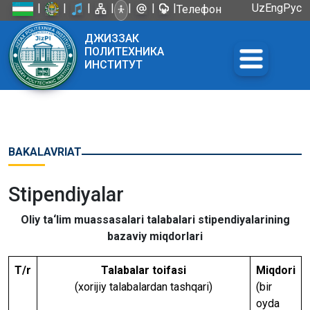
|
|
|
|
|
|
|
Uz
Eng
Рус
Телефон
доверия:
ДЖИЗЗАК
+998 72
ПОЛИТЕХНИКА
226-45-57
ИНСТИТУТ
BAKALAVRIAT
Stipendiyalar
Oliy ta‘lim muassasalari talabalari stipendiyalarining
bazaviy miqdorlari
Т/r
Talabalar toifasi
Miqdori
(xorijiy talabalardan tashqari)
(bir
oyda