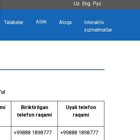
Uz
Eng
Рус
Talabalar
ASIIN
Aloqa
Interaktiv
xizmatmatlar
ul
mi
Biriktirilgan
Uyali telefon
telefon raqami
raqami
+99888 1898777
+99888 1898777