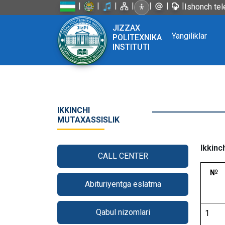
|
|
|
|
|
|
|
Ishonch tel
JIZZAX
Yangiliklar
POLITEXNIKA
INSTITUTI
IKKINCHI
MUTAXASSISLIK
Ikkinc
CALL CENTER
№
Abituriyentga eslatma
Qabul nizomlari
1