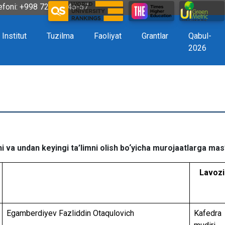
efoni: +998 72 226-45-57
Institut
Tuzilma
Faoliyat
Grantlar
Qabul-
2026
hi va undan keyingi ta’limni olish
bo‘yicha
murojaatlarga
mas’
Lavozi
Egamberdiyev Fazliddin Otaqulovich
Kafedra