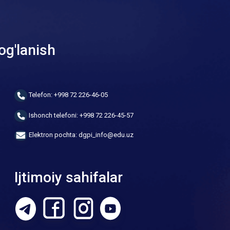
og'lanish
Telefon: +998 72 226-46-05
Ishonch telefoni: +998 72 226-45-57
Elektron pochta: dgpi_info@edu.uz
Ijtimoiy sahifalar