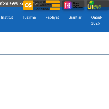
efoni: +998 72 226-45-57
Institut
Tuzilma
Faoliyat
Grantlar
Qabul-
2026