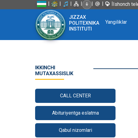
|
|
|
|
|
|
|
Ishonch tel
JIZZAX
Yangiliklar
POLITEXNIKA
INSTITUTI
IKKINCHI
MUTAXASSISLIK
CALL CENTER
Abituriyentga eslatma
Qabul nizomlari