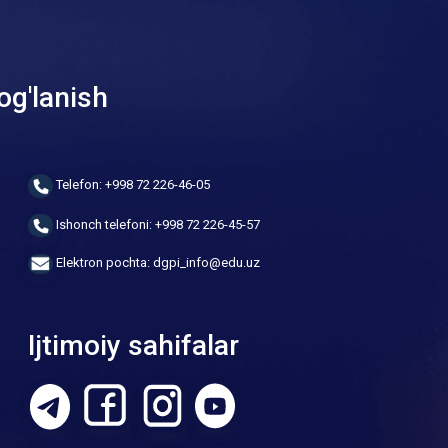
og'lanish
Telefon: +998 72 226-46-05
Ishonch telefoni: +998 72 226-45-57
Elektron pochta: dgpi_info@edu.uz
Ijtimoiy sahifalar