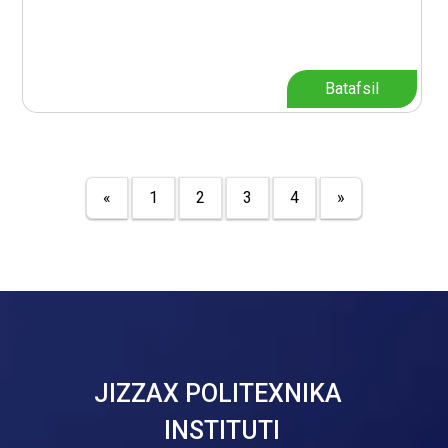
Batafsil
«
1
2
3
4
»
JIZZAX POLITEXNIKA
INSTITUTI