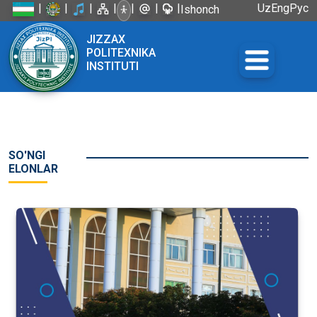
|
|
|
|
|
|
|
Uz
Eng
Рус
Ishonch
telefoni:
JIZZAX
+998 72
POLITEXNIKA
226-45-57
INSTITUTI
SO'NGI
ELONLAR