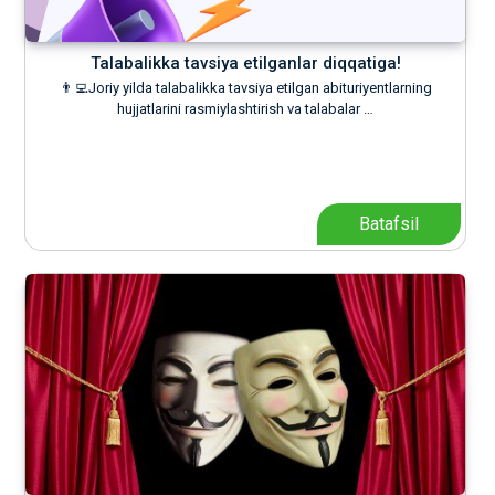
Talabalikka tavsiya etilganlar diqqatiga!
👨‍💻Joriy yilda talabalikka tavsiya etilgan abituriyentlarning
hujjatlarini rasmiylashtirish va talabalar …
Batafsil