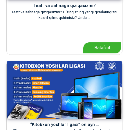
Teatr va sahnaga qiziqasizmi?
Teatr va sahnaga qiziqasizmi? O‘zingizning yangi qirralaringizni
kashf qilmoqchimisiz? Unda …
Batafsil
“Kitobxon yoshlar ligasi” onlayn …