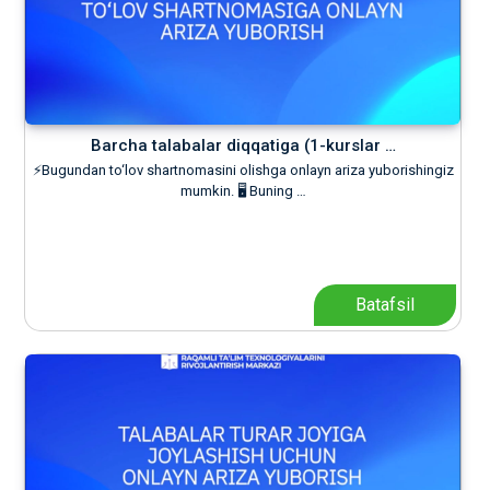
Barcha talabalar diqqatiga (1-kurslar …
⚡️Bugundan to‘lov shartnomasini olishga onlayn ariza yuborishingiz
mumkin. 🖥 Buning …
Batafsil