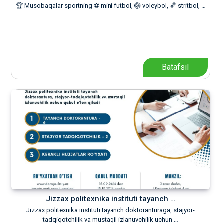
🏆 Musobaqalar sportning ⚽️ mini futbol, 🏐 voleybol, 🏀 stritbol, …
Batafsil
Jizzax politexnika instituti tayanch …
Jizzax politexnika instituti tayanch doktoranturaga, stajyor-
tadqiqotchilik va mustaqil izlanuvchilik uchun …