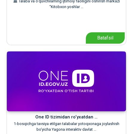
🏛 Talaba va o‘quvchilarning ijtimoiy faolligini oshirish markazi
“Kitobxon yoshlar …
Batafsil
One ID tizimidan ro‘yxatdan …
1-bosqichga tavsiya etilgan talabalar yotoqxonaga joylashish
bo‘yicha Yagona interaktiv davlat …