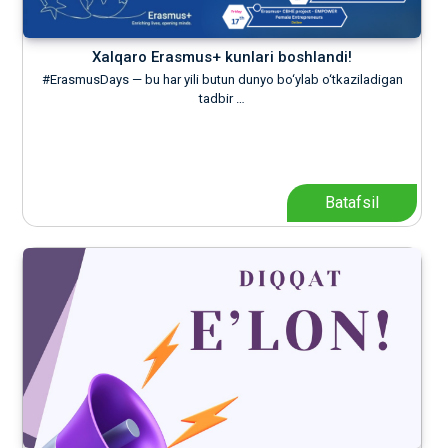
Xalqaro Erasmus+ kunlari boshlandi!
#ErasmusDays — bu har yili butun dunyo bo‘ylab o‘tkaziladigan
tadbir …
Batafsil