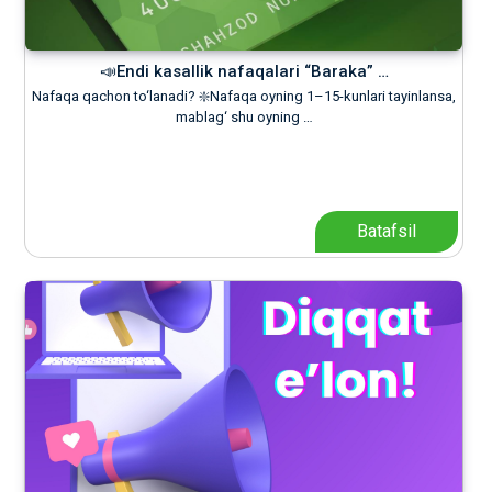
📣Endi kasallik nafaqalari “Baraka” …
Nafaqa qachon to‘lanadi? ❇️Nafaqa oyning 1–15-kunlari tayinlansa,
mablag‘ shu oyning …
Batafsil