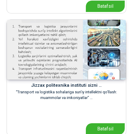
Batafsil
Jizzax politexnika instituti sizni …
“Transport va logistika sohalariga sun’iy intellektni qo‘llash:
muammolar va imkoniyatlar” …
Batafsil