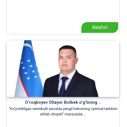
Batafsil
O‘roqboyev Ollayor Bolbek o‘g‘lining …
“Ko‘pchitilgan vermikulit asosida yengil betonning optimal tarkibini
ishlab chiqish” mavzusida …