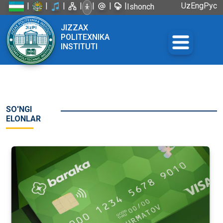
|
|
|
|
|
|
|
Uz
Eng
Рус
Ishonch
telefoni:
JIZZAX
+998 72
POLITEXNIKA
226-45-57
INSTITUTI
SO'NGI
ELONLAR