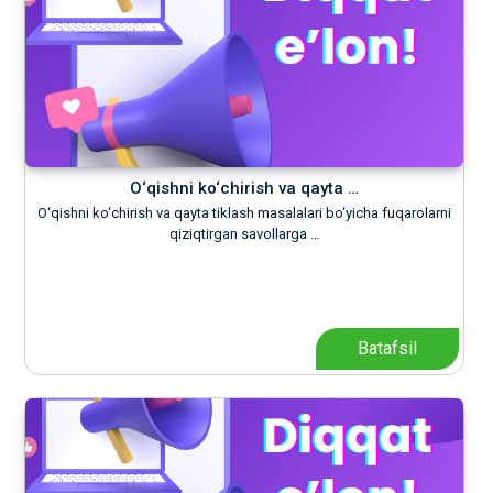
O‘qishni ko‘chirish va qayta …
O‘qishni ko‘chirish va qayta tiklash masalalari bo‘yicha fuqarolarni
qiziqtirgan savollarga …
Batafsil