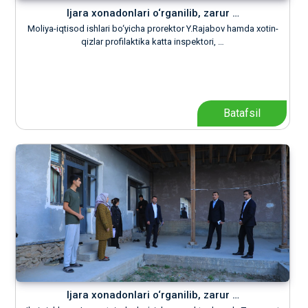
Ijara xonadonlari o‘rganilib, zarur …
Moliya-iqtisod ishlari bo‘yicha prorektor Y.Rajabov hamda xotin-
qizlar profilaktika katta inspektori, …
Batafsil
Ijara xonadonlari o‘rganilib, zarur …