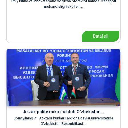
Ilmiy ishlar va Innovatsiyalar boʻyicha prorektor hamda Transport
muhandisligi fakulteti …
Batafsil
Jizzax politexnika instituti O‘zbekiston …
Joriy yilning 7–8 oktabr kunlari Farg‘ona davlat universitetida
O‘zbekiston Respublikasi …