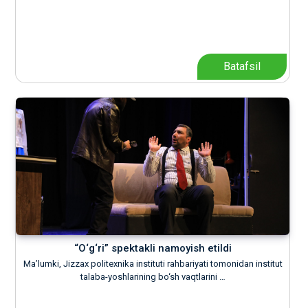
Batafsil
“O‘g‘ri” spektakli namoyish etildi
Ma’lumki, Jizzax politexnika instituti rahbariyati tomonidan institut
talaba-yoshlarining bo‘sh vaqtlarini …