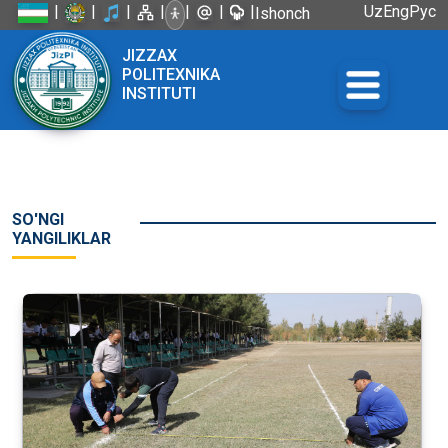
|
|
|
|
|
|
|
Uz
Eng
Рус
Ishonch
telefoni:
JIZZAX
+998 72
POLITEXNIKA
226-45-57
INSTITUTI
SO'NGI
YANGILIKLAR