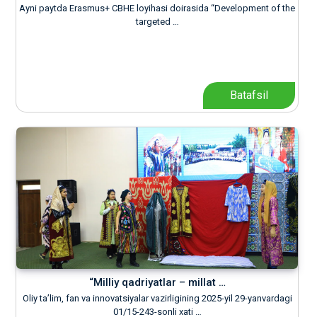
Ayni paytda Erasmus+ CBHE loyihasi doirasida “Development of the
targeted …
Batafsil
“Milliy qadriyatlar – millat …
Oliy ta’lim, fan va innovatsiyalar vazirligining 2025-yil 29-yanvardagi
01/15-243-sonli xati …