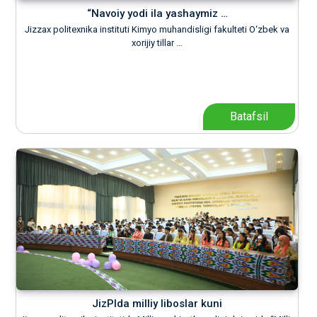
“Navoiy yodi ila yashaymiz …
Jizzax politexnika instituti Kimyo muhandisligi fakulteti O‘zbek va
xorijiy tillar …
Batafsil
JizPIda milliy liboslar kuni