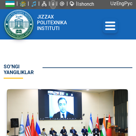
|
|
|
|
|
|
|
Uz
Eng
Рус
Ishonch
telefoni:
JIZZAX
+998 72
POLITEXNIKA
226-45-57
INSTITUTI
SO'NGI
YANGILIKLAR