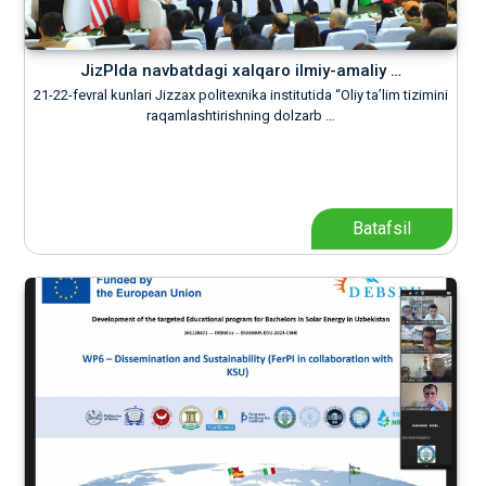
JizPIda navbatdagi xalqaro ilmiy-amaliy …
21-22-fevral kunlari Jizzax politexnika institutida “Oliy ta’lim tizimini
raqamlashtirishning dolzarb …
Batafsil