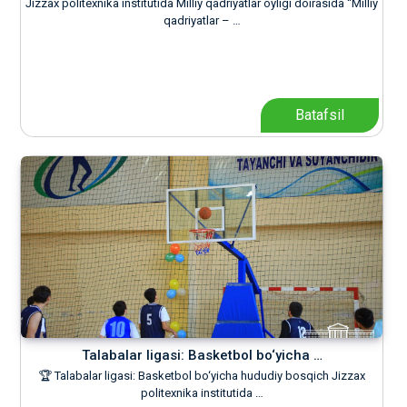
Jizzax politexnika institutida Milliy qadriyatlar oyligi doirasida “Milliy
qadriyatlar – …
Batafsil
Talabalar ligasi: Basketbol bo‘yicha …
🏆 Talabalar ligasi: Basketbol bo‘yicha hududiy bosqich Jizzax
politexnika institutida …