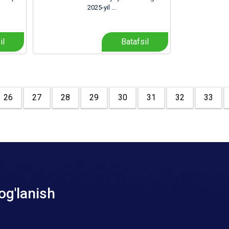
2025-yil …
il
Batafsil
26
27
28
29
30
31
32
33
og'lanish