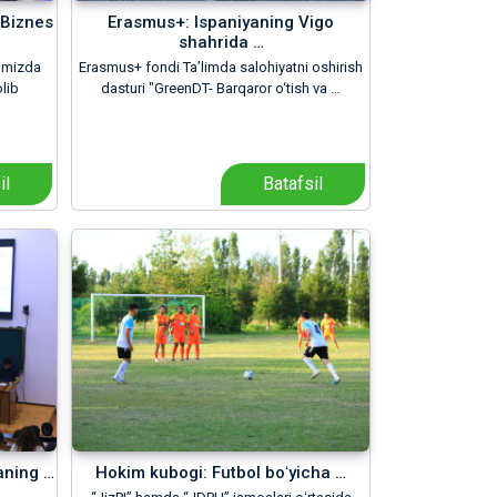
“Biznes
Erasmus+: Ispaniyaning Vigo
shahrida …
timizda
Erasmus+ fondi Ta’limda salohiyatni oshirish
olib
dasturi "GreenDT- Barqaror o‘tish va …
il
Batafsil
aning …
Hokim kubogi: Futbol boʻyicha …