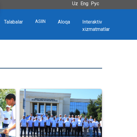
Uz
Eng
Рус
Talabalar
ASIIN
Aloqa
Interaktiv
xizmatmatlar