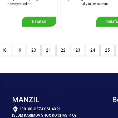
namoyish qilindi. …
Oliy ta’lim tizimini …
Batafsil
Batafs
18
19
20
21
22
23
24
25
MANZIL
B
130100 JIZZAX SHAXRI
ISLOM KARIMOV SHOX KO’CHASI 4 UY