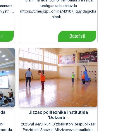
“JizPI” hamda “JDPU” jamoalari oʻrtasida
Erasmus+
kechgan uchrashuvda
hiyatni …
(https://t.me/jizpi_online/43107) quyidagicha
hisob …
il
Batafsil
ida
Jizzax politexnika institutida
“Dolzarb …
ni
2025-yil 8-iyul kuni O‘zbekiston Respublikasi
ilmoqda.
Prezidenti Shavkat Mirziyoyev rahbarligida