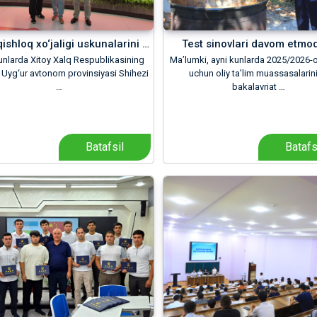
i qishloq xo‘jaligi uskunalarini …
Test sinovlari davom etmo
unlarda Xitoy Xalq Respublikasining
Ma’lumki, ayni kunlarda 2025/2026-o‘
 Uyg‘ur avtonom provinsiyasi Shihezi
uchun oliy ta’lim muassasalarin
…
bakalavriat …
Batafsil
Batafs