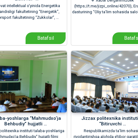
🔹 Xabar berganimizdek
at intellektual o‘yinida Energetika
(https://t.me/jizpi_online/42070), 
ndisligi fakultetining “Energetik”,
dasturining “Oliy ta’lim sohasida salo
rsport fakultetining “Zukkolar”, …
Batafsil
Batafs
aba-yoshlarga “Mahmudxo‘ja
Jizzax politexnika institut
Behbudiy” hujjatli …
“Bitiruvchi …
politexnika instituti talaba-yoshlariga
Respublikamizda ta’lim sohasi
hmudxo‘ja Behbudiy” hujjatli filmi
rivojlantirishga alohida e’tibor qarat