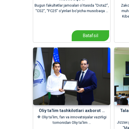
Bugun fakultetlar jamoalari o‘rtasida “Dota2”,
Zakov
“CS2”, “FC25” o‘yinlari bo‘yicha musobaqa …
muha
Kibe
Batafsil
Oliy taʼlim tashkilotlari axborot …
Tal
🔷 Oliy taʼlim, fan va innovatsiyalar vazirligi
Jizzax 
tomonidan Oliy taʼlim …
“Ma