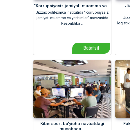
“Korrupsiyasiz jamiyat: muammo va …
Ji
Jizzax politexnika institutida “Korrupsiyasiz
Jizz
jamiyat: muammo va yechimlar” mavzusida
logistik
Respublika …
Batafsil
Kibersport bo‘yicha navbatdagi
Fak
musobaqa …