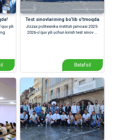
qda!
Test sinovlarining bo‘lib o‘tmoqda
quv yili
Jizzax politexnika instituti jamoasi 2025-
ing
2026-o‘quv yili uchun kirish test sinov …
il
Batafsil