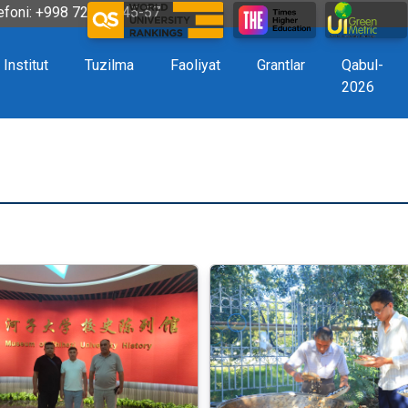
efoni: +998 72 226-45-57
Institut
Tuzilma
Faoliyat
Grantlar
Qabul-
2026