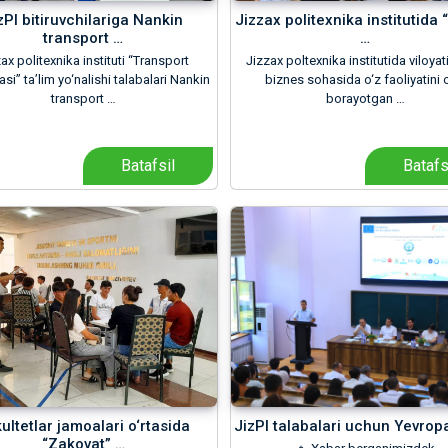
zPI bitiruvchilariga Nankin
Jizzax politexnika institutida 
transport …
…
ax politexnika instituti “Transport
Jizzax poltexnika institutida viloya
asi” ta’lim yo‘nalishi talabalari Nankin
biznes sohasida o‘z faoliyatini 
transport …
borayotgan …
Batafsil
Batafs
ultetlar jamoalari o‘rtasida
JizPI talabalari uchun Yevrop
“Zakovat” …