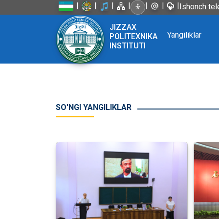
|
|
|
|
|
|
|
Ishonch tel
JIZZAX
Yangiliklar
POLITEXNIKA
INSTITUTI
SO'NGI YANGILIKLAR