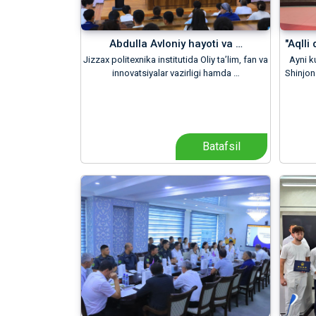
Abdulla Avloniy hayoti va …
"Aql­l
Jizzax politexnika institutida Oliy ta’lim, fan va
Ayni k
innovatsiyalar vazirligi hamda …
Shinjon
Batafsil