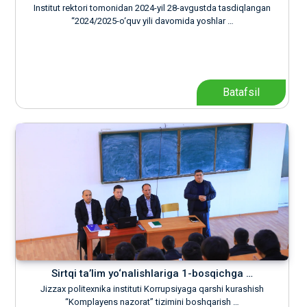
Institut rektori tomonidan 2024-yil 28-avgustda tasdiqlangan
“2024/2025-o‘quv yili davomida yoshlar …
Batafsil
Sirtqi ta’lim yo‘nalishlariga 1-bosqichga …
Jizzax politexnika instituti Korrupsiyaga qarshi kurashish
“Komplayens nazorat” tizimini boshqarish …