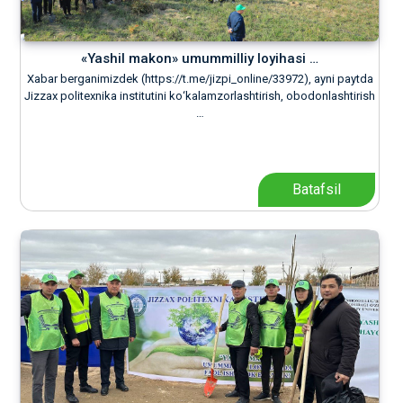
«Yashil makon» umummilliy loyihasi …
Xabar berganimizdek (https://t.me/jizpi_online/33972), ayni paytda
Jizzax politexnika institutini kо‘kalamzorlashtirish, obodonlashtirish
…
Batafsil