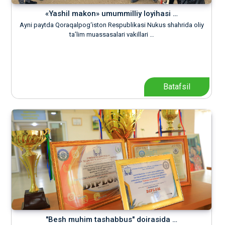
«Yashil makon» umummilliy loyihasi …
Ayni paytda Qoraqalpog‘iston Respublikasi Nukus shahrida oliy
ta’lim muassasalari vakillari …
Batafsil
"Besh muhim tashabbus" doirasida …