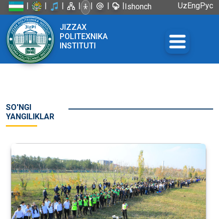
|
|
|
|
|
|
|
Uz
Eng
Рус
Ishonch
telefoni:
JIZZAX
+998 72
POLITEXNIKA
226-45-57
INSTITUTI
SO'NGI
YANGILIKLAR