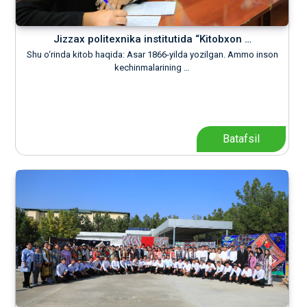
Jizzax politexnika institutida “Kitobxon …
Shu o‘rinda kitob haqida: Asar 1866-yilda yozilgan. Ammo inson
kechinmalarining …
Batafsil