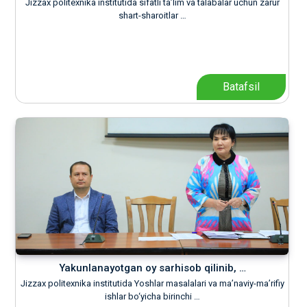
Jizzax politexnika institutida sifatli ta’lim va talabalar uchun zarur
shart-sharoitlar …
Batafsil
Yakunlanayotgan oy sarhisob qilinib, …
Jizzax politexnika institutida Yoshlar masalalari va ma’naviy-ma’rifiy
ishlar bo‘yicha birinchi …