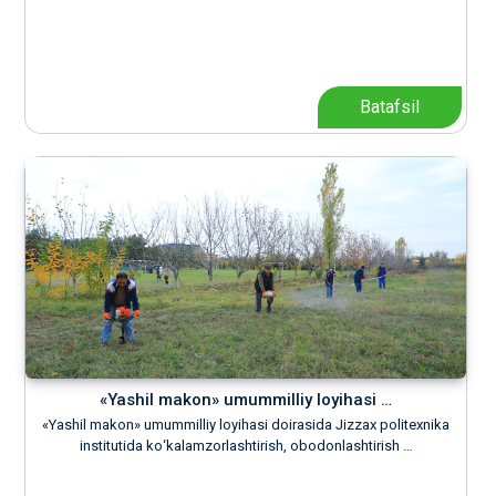
Batafsil
«Yashil makon» umummilliy loyihasi …
«Yashil makon» umummilliy loyihasi doirasida Jizzax politexnika
institutida kо‘kalamzorlashtirish, obodonlashtirish …