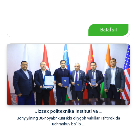
Batafsil
Jizzax politexnika instituti va …
Joriy yilning 30-noyabr kuni ikki oliygoh vakillari ishtirokida
uchrashuv bo‘lib …