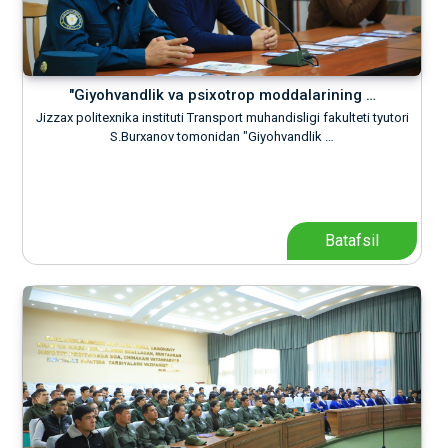
"Giyohvandlik va psixotrop moddalarining …
Jizzax politexnika instituti Transport muhandisligi fakulteti tyutori
S.Burxanov tomonidan "Giyohvandlik …
Batafsil