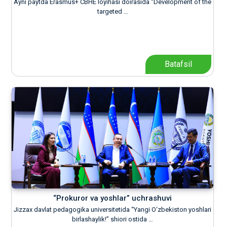
Ayni paytda Erasmus+ CBHE loyihasi doirasida “Development of the
targeted …
Batafsil
“Prokuror va yoshlar” uchrashuvi
Jizzax davlat pedagogika universitetida “Yangi O‘zbekiston yoshlari
birlashaylik!” shiori ostida …