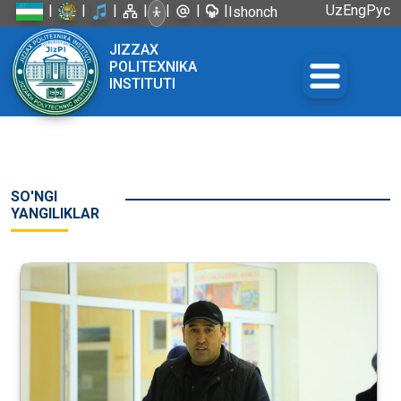
|
|
|
|
|
|
|
Uz
Eng
Рус
Ishonch
telefoni:
JIZZAX
+998 72
POLITEXNIKA
226-45-57
INSTITUTI
SO'NGI
YANGILIKLAR