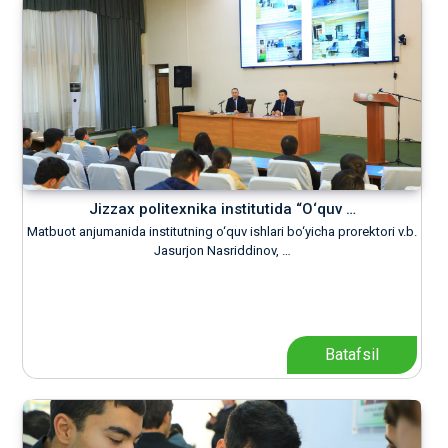
Jizzax politexnika institutida “O‘quv …
Matbuot anjumanida institutning o‘quv ishlari bo‘yicha prorektori v.b.
Jasurjon Nasriddinov, …
Batafsil