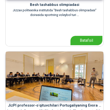
Besh tashabbus olimpiadasi
Jizzax politexnika institutida "Besh tashabbus olimpiadasi"
doirasida sportning voleybol turi …
Batafsil
JizPI professor-oʻqituvchilari Portugaliyaning Evora …