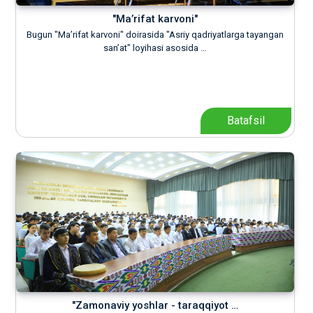
"Ma’rifat karvoni"
Bugun "Ma’rifat karvoni" doirasida "Asriy qadriyatlarga tayangan
san’at" loyihasi asosida …
Batafsil
"Zamonaviy yoshlar - taraqqiyot …