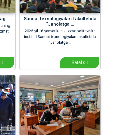
agi …
Sanoat texnologiyalari fakultetida
“Jaholatga …
tining
2025-yil 16-yanvar kuni Jizzax politexnika
izmati
instituti Sanoat texnologiyalari fakultetida
“Jaholatga …
il
Batafsil