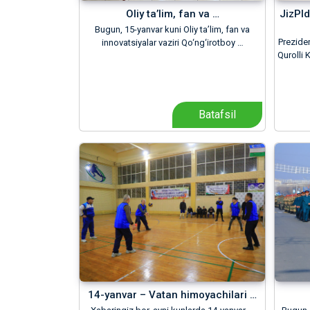
Oliy ta’lim, fan va …
JizPId
Bugun, 15-yanvar kuni Oliy ta’lim, fan va
Prezide
innovatsiyalar vaziri Qo‘ng‘irotboy …
Qurolli K
Batafsil
14-yanvar – Vatan himoyachilari …