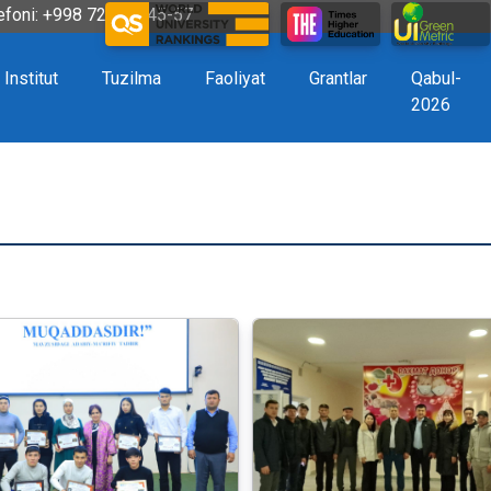
efoni: +998 72 226-45-57
Institut
Tuzilma
Faoliyat
Grantlar
Qabul-
2026