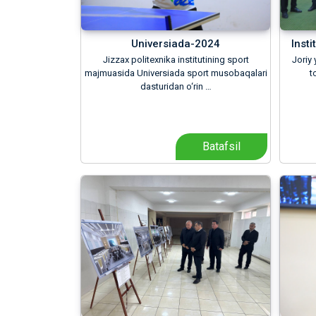
Universiada-2024
Insti
Jizzax politexnika institutining sport
Joriy 
majmuasida Universiada sport musobaqalari
t
dasturidan o‘rin …
Batafsil