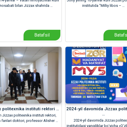
4-yanvar – Vatan himoyachilari kuni
Joriy yilning 10-yanvar kuni Jizzax po
osabati bilan Jizzax shahrida …
institutida “Milliy libos – …
Batafsil
Batafs
 politexnika instituti rektori …
2024-yil davomida Jizzax poli
…
Jizzax politexnika instituti rektori,
2024-yil davomida Jizzax politex
 fanlari doktori, professor Alisher …
institutidagi yangiliklar boʻyicha «O‘