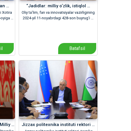
gan …
“Jadidlar: milliy o‘zlik, istiqlol …
 Xotira
Oliy ta’lim, fan va innovatsiyalar vazirligining
poyiga …
2024-yil 11-noyabrdagi 428-son buyrug‘i …
il
Batafsil
Milliy …
Jizzax politexnika instituti rektori …