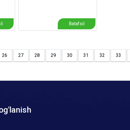
il
Batafsil
26
27
28
29
30
31
32
33
og'lanish