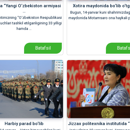
a “Yangi O‘zbekiston armiyasi
Xotira maydonida bo‘lib o‘t
…
Bugun, 14-yanvar kuni shahrimizdagi
ntimizning “O‘zbekiston Respublikasi
maydonida Motamsaro ona haykali 
uchlari tashkil etilganligining 33 yilligi
hamda …
Batafsil
Batafs
Harbiy parad bo‘lib
Jizzax politexnika institutida “