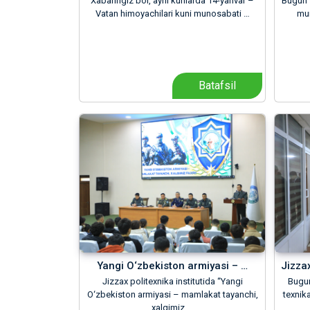
Xabaringiz bor, ayni kunlarda 14-yanvar –
Bugun 1
Vatan himoyachilari kuni munosabati …
mun
Batafsil
Yangi O‘zbekiston armiyasi – …
Jizzax
Jizzax politexnika institutida “Yangi
Bugun 
O‘zbekiston armiyasi – mamlakat tayanchi,
texnika
xalqimiz …