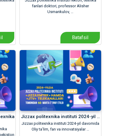
litexnika
Jizzax politexnika instituti rektori, texnika
fanlari doktori, professor Alisher
Usmankulov, …
il
Batafsil
texnika
Jizzax politexnika instituti 2024-yil …
Jizzax politexnika instituti 2024-yil davomida
nika
Oliy ta’lim, fan va innovatsiyalar …
zbekiston