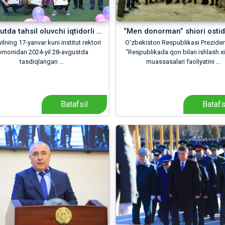
tutda tahsil oluvchi iqtidorli …
“Men donorman” shiori ostid
yilning 17-yanvar kuni institut rektori
O‘zbekiston Respublikasi Preziden
omonidan 2024-yil 28-avgustda
“Respublikada qon bilan ishlash x
tasdiqlangan …
muassasalari faoliyatini …
Batafsil
Batafs