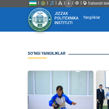
|
|
|
|
|
|
|
Ishonch tel
JIZZAX
Yangiliklar
POLITEXNIKA
INSTITUTI
SO'NGI YANGILIKLAR