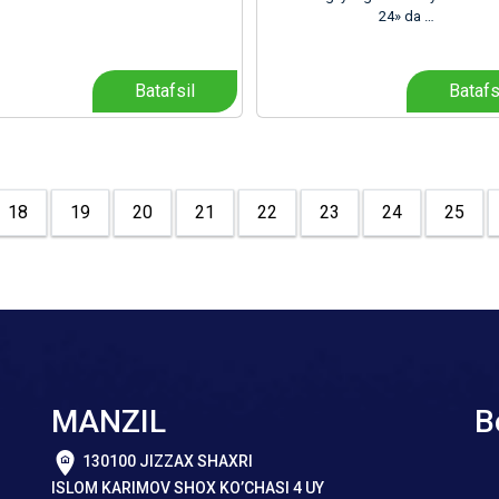
24» da …
Batafsil
Batafs
18
19
20
21
22
23
24
25
MANZIL
B
130100 JIZZAX SHAXRI
ISLOM KARIMOV SHOX KO’CHASI 4 UY