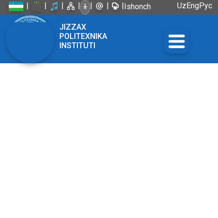
|
|
|
|
|
|
|
Uz
Eng
Рус
Ishonch
telefoni:
JIZZAX
+998 72
POLITEXNIKA
226-45-57
INSTITUTI
SO'NGI
YANGILIKLAR