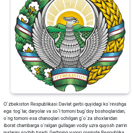
O`zbekiston Respublikasi Davlat gerbi quyidagi ko`rinishga
ega: tog`lar, daryolar va so`l tomoni bug`doy boshoqlaridan,
o`ng tomoni esa chanoqlari ochilgan g`o`za shoxlaridan
iborat chambarga o`ralgan gullagan vodiy uzra quyosh zarrin
nurlarini sochib turadi. Gerbning yuqori qismida Respublika