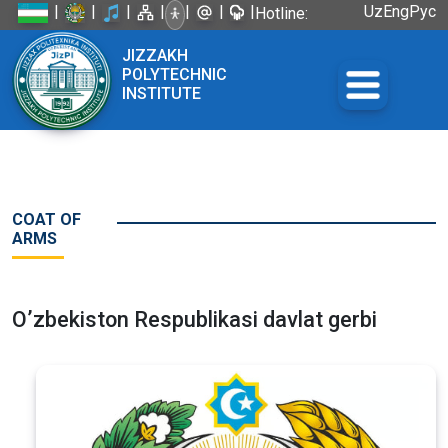
|
|
|
|
|
|
|
Uz
Eng
Рус
Hotline:
+998 72
JIZZAKH
226-45-57
POLYTECHNIC
INSTITUTE
COAT OF
ARMS
O’zbekiston Respublikasi davlat gerbi