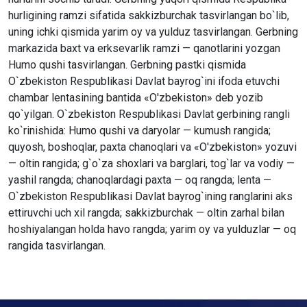
hurligining ramzi sifatida sakkizburchak tasvirlangan bo`lib,
uning ichki qismida yarim oy va yulduz tasvirlangan. Gerbning
markazida baxt va erksevarlik ramzi — qanotlarini yozgan
Humo qushi tasvirlangan. Gerbning pastki qismida
O`zbekiston Respublikasi Davlat bayrog`ini ifoda etuvchi
chambar lentasining bantida «O'zbekiston» deb yozib
qo`yilgan. O`zbekiston Respublikasi Davlat gerbining rangli
ko`rinishida: Humo qushi va daryolar — kumush rangida;
quyosh, boshoqlar, paxta chanoqlari va «O'zbekiston» yozuvi
— oltin rangida; g`o`za shoxlari va barglari, tog`lar va vodiy —
yashil rangda; chanoqlardagi paxta — oq rangda; lenta —
O`zbekiston Respublikasi Davlat bayrog`ining ranglarini aks
ettiruvchi uch xil rangda; sakkizburchak — oltin zarhal bilan
hoshiyalangan holda havo rangda; yarim oy va yulduzlar — oq
rangida tasvirlangan.